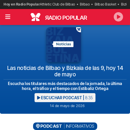
Saltar
Hoy en Radio Popular
Athletic Club de Bilbao
Bilbao
Bilbao Basket
Bizka
al
contenido
R
ADIO POPULAR
Las noticias de Bilbao y Bizkaia de las 9, hoy 14
de mayo
Escucha los titulares más destacados de la jornada, la última
hora, el tráfico y el tiempo con Estíbaliz Ortega
ESCUCHAR PODCAST |
8:35
14 de mayo de 2026
PODCAST
INFORMATIVOS