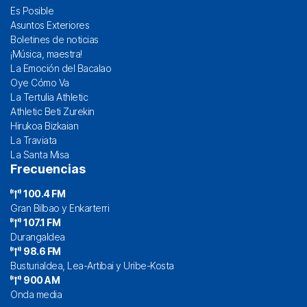
Es Posible
Asuntos Exteriores
Boletines de noticias
¡Música, maestra!
La Emoción del Bacalao
Oye Cómo Va
La Tertulia Athletic
Athletic Beti Zurekin
Hirukoa Bizkaian
La Traviata
La Santa Misa
Frecuencias
100.4 FM
Gran Bilbao y Enkarterri
107.1 FM
Durangaldea
98.6 FM
Busturialdea, Lea-Artibai y Uribe-Kosta
900 AM
Onda media