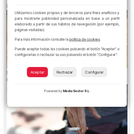
pueden dañar la retina durante el eclipse
Utilizamos cookies propias y de terceros para fines analíticos y
para mostrarle publicidad personalizada en base a un perfil
elaborado a partir de sus hábitos de navegación (por ejemplo,
páginas visitadas).
Para más información consulte la
política de cookies
.
Puede aceptar todas las cookies pulsando el botón "Aceptar" o
configurarlas o rechazar su uso pulsando el botón "Configurar".
El aviso de los pediatras ante el eclipse: una
Aceptar
Rechazar
Configurar
mirada puede causar daños irreversibles
Powered by
Media Sector S.L.