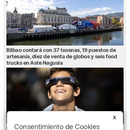
Bilbao contará con 37 txosnas, 19 puestos de
artesanía, diez de venta de globos y seis food
trucks en Aste Nagusia
X
Consentimiento de Cookies
Ni gafas de sol ni radiografías: los errores que