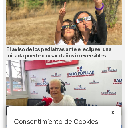
El aviso de los pediatras ante el eclipse: una
mirada puede causar daños irreversibles
X
El bilbaíno que opta a un récord Guinness
Consentimiento de Cookies