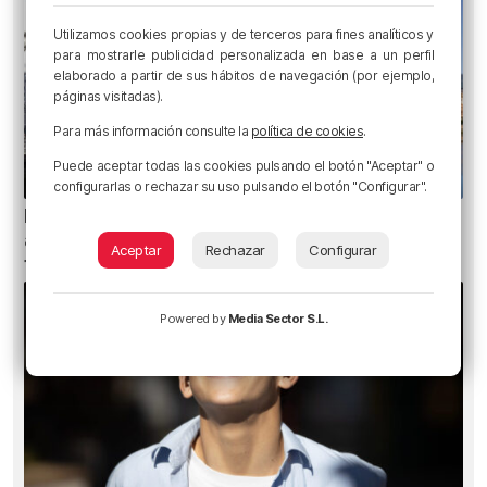
Utilizamos cookies propias y de terceros para fines analíticos y
para mostrarle publicidad personalizada en base a un perfil
elaborado a partir de sus hábitos de navegación (por ejemplo,
páginas visitadas).
Para más información consulte la
política de cookies
.
Puede aceptar todas las cookies pulsando el botón "Aceptar" o
configurarlas o rechazar su uso pulsando el botón "Configurar".
Bilbao contará con 37 txosnas, 19 puestos de
artesanía, diez de venta de globos y seis food
Aceptar
Rechazar
Configurar
trucks en Aste Nagusia
Powered by
Media Sector S.L.