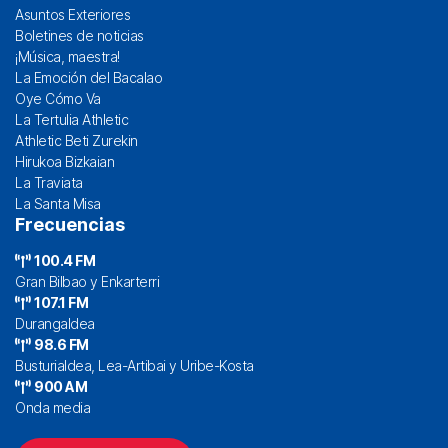
Asuntos Exteriores
Boletines de noticias
¡Música, maestra!
La Emoción del Bacalao
Oye Cómo Va
La Tertulia Athletic
Athletic Beti Zurekin
Hirukoa Bizkaian
La Traviata
La Santa Misa
Frecuencias
100.4 FM
Gran Bilbao y Enkarterri
107.1 FM
Durangaldea
98.6 FM
Busturialdea, Lea-Artibai y Uribe-Kosta
900 AM
Onda media