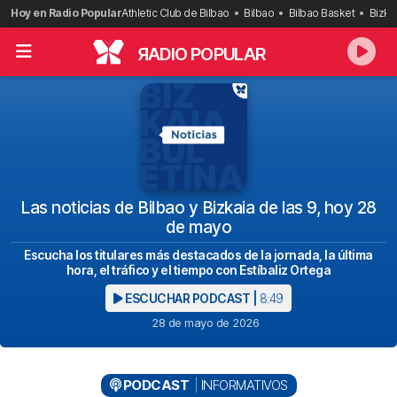
Saltar
Hoy en Radio Popular
Athletic Club de Bilbao
Bilbao
Bilbao Basket
Bizka
al
contenido
R
ADIO POPULAR
Las noticias de Bilbao y Bizkaia de las 9, hoy 28
de mayo
Escucha los titulares más destacados de la jornada, la última
hora, el tráfico y el tiempo con Estíbaliz Ortega
ESCUCHAR PODCAST |
8:49
28 de mayo de 2026
PODCAST
INFORMATIVOS