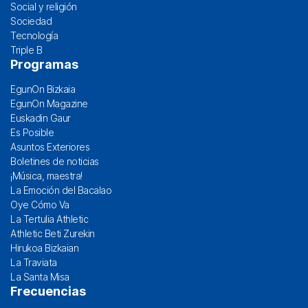
Social y religión
Sociedad
Tecnología
Triple B
Programas
EgunOn Bizkaia
EgunOn Magazine
Euskadin Gaur
Es Posible
Asuntos Exteriores
Boletines de noticias
¡Música, maestra!
La Emoción del Bacalao
Oye Cómo Va
La Tertulia Athletic
Athletic Beti Zurekin
Hirukoa Bizkaian
La Traviata
La Santa Misa
Frecuencias