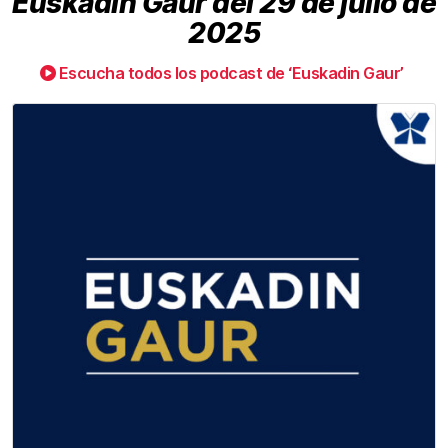
Euskadin Gaur del 29 de julio de
2025
Escucha todos los podcast de ‘Euskadin Gaur’