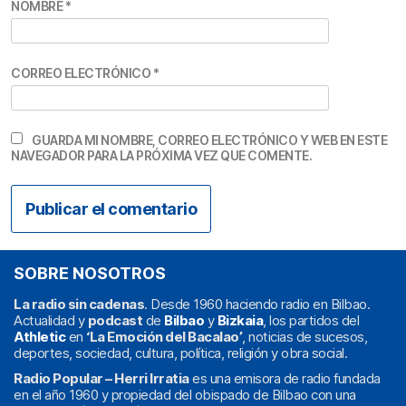
NOMBRE
*
CORREO ELECTRÓNICO
*
GUARDA MI NOMBRE, CORREO ELECTRÓNICO Y WEB EN ESTE
NAVEGADOR PARA LA PRÓXIMA VEZ QUE COMENTE.
SOBRE NOSOTROS
La radio sin cadenas
. Desde 1960 haciendo radio en Bilbao.
Actualidad y
podcast
de
Bilbao
y
Bizkaia
, los partidos del
Athletic
en
‘La Emoción del Bacalao’
, noticias de sucesos,
deportes, sociedad, cultura, política, religión y obra social.
Radio Popular – Herri Irratia
es una emisora de radio fundada
en el año 1960 y propiedad del obispado de Bilbao con una