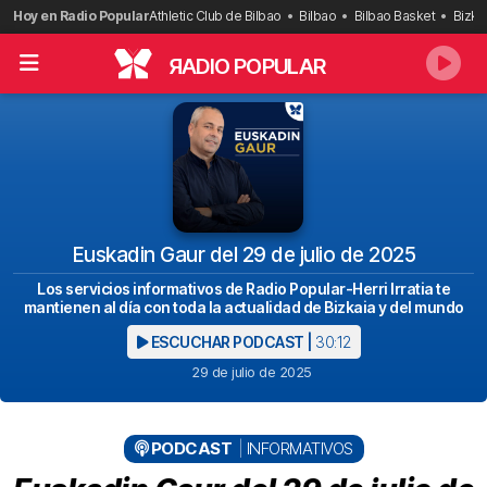
Saltar
Hoy en Radio Popular
Athletic Club de Bilbao
Bilbao
Bilbao Basket
Bizka
al
contenido
R
ADIO POPULAR
Euskadin Gaur del 29 de julio de 2025
Los servicios informativos de Radio Popular-Herri Irratia te
mantienen al día con toda la actualidad de Bizkaia y del mundo
ESCUCHAR PODCAST |
30:12
29 de julio de 2025
PODCAST
INFORMATIVOS