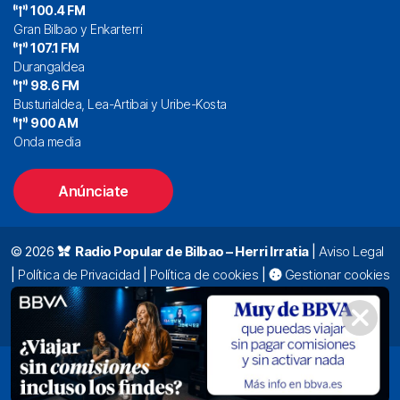
100.4 FM
Gran Bilbao y Enkarterri
107.1 FM
Durangaldea
98.6 FM
Busturialdea, Lea-Artibai y Uribe-Kosta
900 AM
Onda media
Anúnciate
© 2026
Radio Popular de Bilbao – Herri Irratia
|
Aviso Legal
|
Política de Privacidad
|
Política de cookies
|
Gestionar cookies
Alda. Mazarredo, 47 – 7º 48009 Bilbao |
94 423 92 00
|
oyentes@radiopopular.com