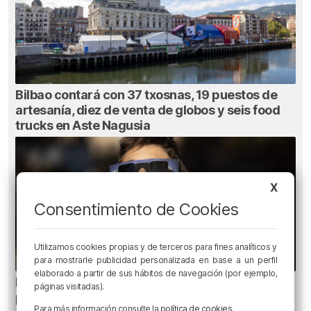
Bilbao contará con 37 txosnas, 19 puestos de
artesanía, diez de venta de globos y seis food
trucks en Aste Nagusia
X
Consentimiento de Cookies
Utilizamos cookies propias y de terceros para fines analíticos y
para mostrarle publicidad personalizada en base a un perfil
elaborado a partir de sus hábitos de navegación (por ejemplo,
Ni gafas de sol ni radiografías: los errores que
páginas visitadas).
pueden dañar la retina durante el eclipse
Para más información consulte la
política de cookies
.