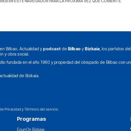
WEB EN ESTE NAVEGADOR PARA LA PRÓXIMA VEZ QUE COMENTE.
en Bilbao. Actualidad y
podcast
de
Bilbao
y
Bizkaia
, los partidos de
ón y obra social.
dio fundada en el año 1960 y propiedad del obispado de Bilbao con un
ctualidad de Bizkaia.
 de Privacidad
y
Términos del servicio
.
Programas
EgunOn Bizkaia