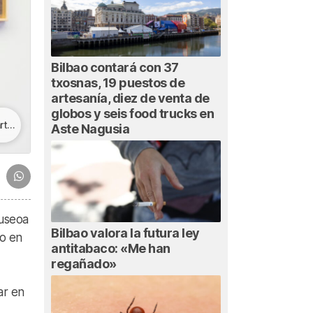
Bilbao contará con 37
txosnas, 19 puestos de
artesanía, diez de venta de
globos y seis food trucks en
ón
Aste Nagusia
Museoa
Bilbao valora la futura ley
o en
antitabaco: «Me han
regañado»
ar en