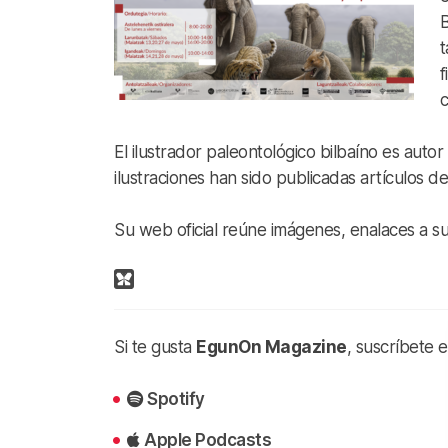
B
t
f
c
El ilustrador paleontológico bilbaíno es autor 
ilustraciones han sido publicadas artículos 
Su web oficial reúne imágenes, enalaces a su
Si te gusta
EgunOn Magazine
, suscríbete 
Spotify
Apple Podcasts