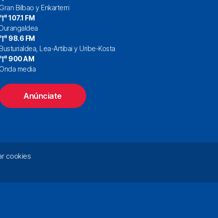
Gran Bilbao y Enkarterri
107.1 FM
Durangaldea
98.6 FM
Busturialdea, Lea-Artibai y Uribe-Kosta
900 AM
Onda media
Anúnciate
r cookies