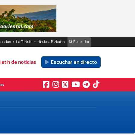
Bacalao
La Tertulia
Hirukoa Bizkaian
Buscador
etín de noticias
Escuchar en directo
as