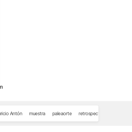
am
ricio Antón
muestra
paleaorte
retrospectiva