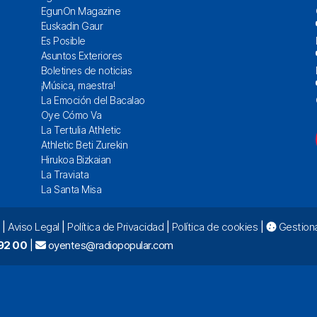
EgunOn Magazine
Euskadin Gaur
Es Posible
Asuntos Exteriores
Boletines de noticias
¡Música, maestra!
La Emoción del Bacalao
Oye Cómo Va
La Tertulia Athletic
Athletic Beti Zurekin
Hirukoa Bizkaian
La Traviata
La Santa Misa
|
Aviso Legal
|
Política de Privacidad
|
Política de cookies
|
Gestiona
92 00
|
oyentes@radiopopular.com