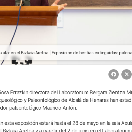
n el Bizkaia Aretoa | Exposición de bestias extinguidas: paleoarte de Mauricio Ant
osa Errazkin directora del Laboratorium Bergara Zientzia 
ueológico y Paleontológico de Alcalá de Henares han estad
rador paleontológico Mauricio Antón.
n esta exposición estará hasta el 28 de mayo en la sala Axul
l Bizkaia Aretoa y a paretir del 2 de junio en el Laboratorium