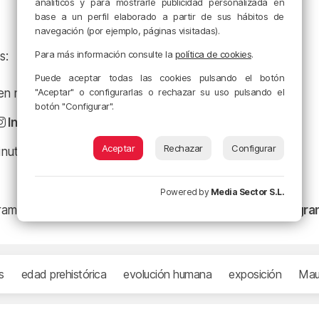
analíticos y para mostrarle publicidad personalizada en
base a un perfil elaborado a partir de sus hábitos de
navegación (por ejemplo, páginas visitadas).
Para más información consulte la
política de cookies
.
s:
Puede aceptar todas las cookies pulsando el botón
"Aceptar" o configurarlas o rechazar su uso pulsando el
a en nuestro
Facebook
botón "Configurar".
Instagram
Aceptar
Rechazar
Configurar
minuto en
X
Powered by
Media Sector S.L.
ramación y nuestras noticias en nuestro
canal de Telegr
s
edad prehistórica
evolución humana
exposición
Mau