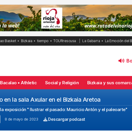
bao Basket
Bizkaia
tiempo
TOURrescusa
La Gabarra
La Emoción del 
Bol
Bacalao • Athletic
Social y Religión
Bizkaia y sus comarc
en la sala Axular en el Bizkaia Aretoa
a exposición " Ilustrar el pasado: Mauricio Antón y el paleoarte"
8 de mayo de 2023
Descargar podcast