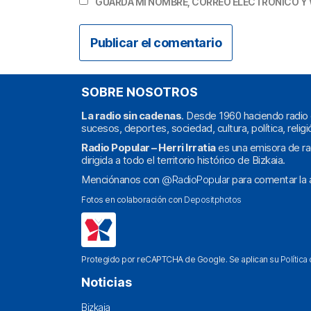
GUARDA MI NOMBRE, CORREO ELECTRÓNICO Y 
SOBRE NOSOTROS
La radio sin cadenas
. Desde 1960 haciendo radio 
sucesos, deportes, sociedad, cultura, política, religi
Radio Popular – Herri Irratia
es una emisora de ra
dirigida a todo el territorio histórico de Bizkaia.
Menciónanos con
@RadioPopular
para comentar la a
Fotos en colaboración con
Depositphotos
Protegido por reCAPTCHA de Google. Se aplican su
Política
Noticias
Bizkaia