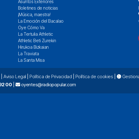
Asuntos Exteriores
Boletines de noticias
¡Música, maestra!
La Emoción del Bacalao
Oye Cómo Va
La Tertulia Athletic
Athletic Beti Zurekin
Hirukoa Bizkaian
La Traviata
La Santa Misa
|
Aviso Legal
|
Política de Privacidad
|
Política de cookies
|
Gestiona
92 00
|
oyentes@radiopopular.com