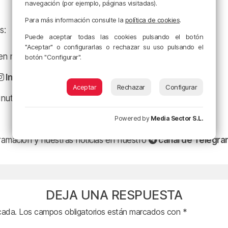
navegación (por ejemplo, páginas visitadas).
Para más información consulte la
política de cookies
.
s:
Puede aceptar todas las cookies pulsando el botón
"Aceptar" o configurarlas o rechazar su uso pulsando el
a en nuestro
Facebook
botón "Configurar".
Instagram
Aceptar
Rechazar
Configurar
minuto en
X
Powered by
Media Sector S.L.
ramación y nuestras noticias en nuestro
canal de Telegr
DEJA UNA RESPUESTA
cada.
Los campos obligatorios están marcados con
*