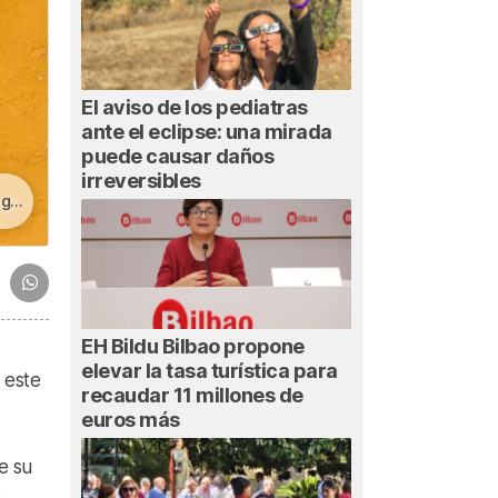
El aviso de los pediatras
ante el eclipse: una mirada
puede causar daños
irreversibles
a»
EH Bildu Bilbao propone
elevar la tasa turística para
 este
recaudar 11 millones de
euros más
e su