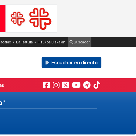
Bacalao
La Tertulia
Hirukoa Bizkaian
Buscador
Escuchar en directo
as
a"