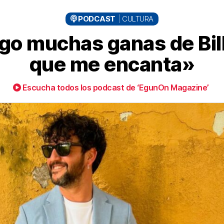
PODCAST
CULTURA
go muchas ganas de Bilb
que me encanta»
Escucha todos los podcast de ‘EgunOn Magazine’