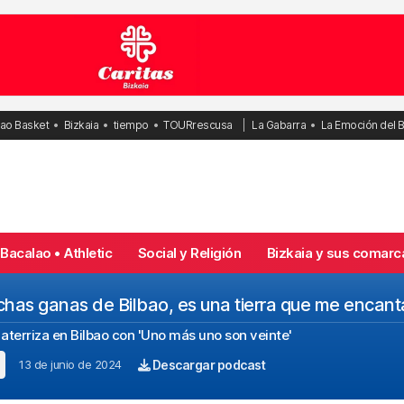
bao Basket
Bizkaia
tiempo
TOURrescusa
La Gabarra
La Emoción del 
Bacalao • Athletic
Social y Religión
Bizkaia y sus comarc
has ganas de Bilbao, es una tierra que me encant
aterriza en Bilbao con 'Uno más uno son veinte'
13 de junio de 2024
Descargar podcast