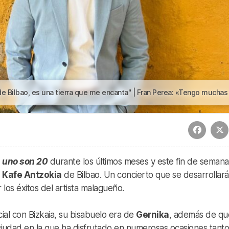
 tierra que me encanta" | Fran Perea: «Tengo muchas ganas de Bilbao, es una tierra que me encant
 uno son 20
durante los últimos meses y este fin de semana
l
Kafe Antzokia
de Bilbao. Un concierto que se desarrollará
los éxitos del artista malagueño.
ial con Bizkaia, su bisabuelo era de
Gernika
, además de qu
ciudad en la que ha disfrutado en numerosas ocasiones tanto