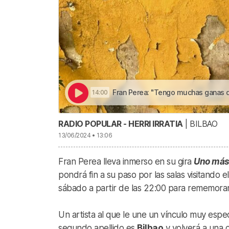
Fran Perea: "Tengo muchas ganas de Bilbao, es una
14:00
RADIO POPULAR - HERRI IRRATIA
| BILBAO
13/06/2024 • 13:06
Fran Perea lleva inmerso en su gira
Uno más
pondrá fin a su paso por las salas visitando e
sábado a partir de las 22:00 para rememorar 
Un artista al que le une un vínculo muy espec
segundo apellido es
Bilbao
y volverá a una 