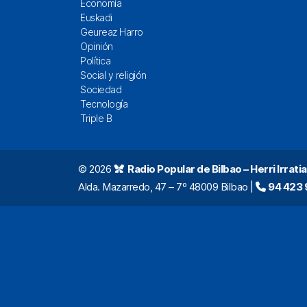
Economía
Euskadi
Geureaz Harro
Opinión
Política
Social y religión
Sociedad
Tecnología
Triple B
© 2026
Radio Popular de Bilbao – Herri Irratia
Alda. Mazarredo, 47 – 7º 48009 Bilbao |
94 423 