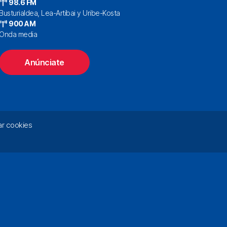
98.6 FM
Busturialdea, Lea-Artibai y Uribe-Kosta
900 AM
Onda media
Anúnciate
r cookies