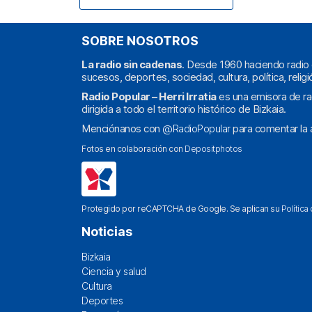
SOBRE NOSOTROS
La radio sin cadenas
. Desde 1960 haciendo radio 
sucesos, deportes, sociedad, cultura, política, religi
Radio Popular – Herri Irratia
es una emisora de ra
dirigida a todo el territorio histórico de Bizkaia.
Menciónanos con
@RadioPopular
para comentar la a
Fotos en colaboración con
Depositphotos
Protegido por reCAPTCHA de Google. Se aplican su
Política
Noticias
Bizkaia
Ciencia y salud
Cultura
Deportes