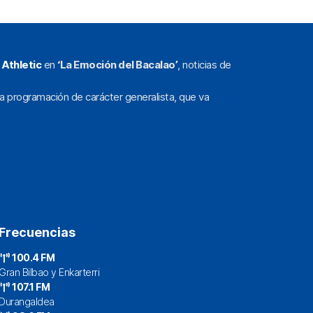
l
Athletic
en
‘La Emoción del Bacalao’
, noticias de
a programación de carácter generalista, que va
Frecuencias
100.4 FM
Gran Bilbao y Enkarterri
107.1 FM
Durangaldea