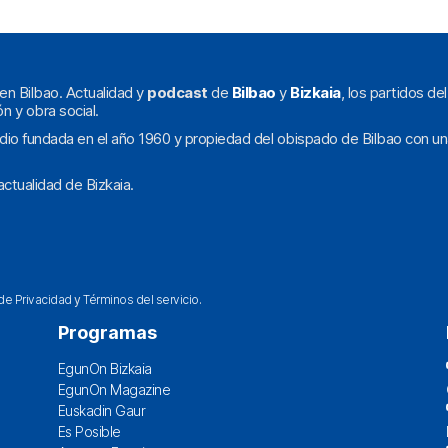
en Bilbao. Actualidad y
podcast
de
Bilbao
y
Bizkaia
, los partidos de
ón y obra social.
dio fundada en el año 1960 y propiedad del obispado de Bilbao con un
ctualidad de Bizkaia.
 de Privacidad
y
Términos del servicio
.
Programas
EgunOn Bizkaia
EgunOn Magazine
Euskadin Gaur
Es Posible