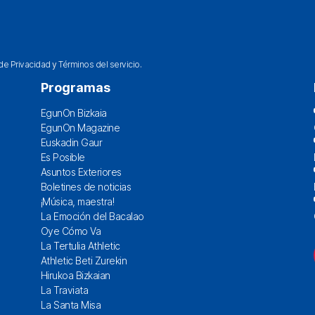
 de Privacidad
y
Términos del servicio
.
Programas
EgunOn Bizkaia
EgunOn Magazine
Euskadin Gaur
Es Posible
Asuntos Exteriores
Boletines de noticias
¡Música, maestra!
La Emoción del Bacalao
Oye Cómo Va
La Tertulia Athletic
Athletic Beti Zurekin
Hirukoa Bizkaian
La Traviata
La Santa Misa