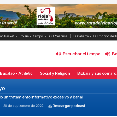
bao Basket
Bizkaia
tiempo
TOURrescusa
La Gabarra
La Emoción del 
Escuchar el tiempo
Bol
Bacalao • Athletic
Social y Religión
Bizkaia y sus comarc
yo
bido un tratamiento informativo excesivo y banal
20 de septiembre de 2022
Descargar podcast