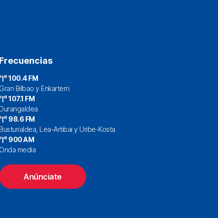
Frecuencias
100.4 FM
Gran Bilbao y Enkarterri
107.1 FM
Durangaldea
98.6 FM
Busturialdea, Lea-Artibai y Uribe-Kosta
900 AM
Onda media
Anúnciate