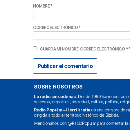
NOMBRE
*
CORREO ELECTRÓNICO
*
GUARDA MI NOMBRE, CORREO ELECTRÓNICO Y 
SOBRE NOSOTROS
La radio sin cadenas
. Desde 1960 haciendo radio 
sucesos, deportes, sociedad, cultura, política, religi
Radio Popular – Herri Irratia
es una emisora de ra
dirigida a todo el territorio histórico de Bizkaia.
Menciónanos con
@RadioPopular
para comentar la a