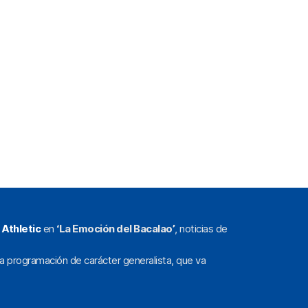
l
Athletic
en
‘La Emoción del Bacalao’
, noticias de
a programación de carácter generalista, que va