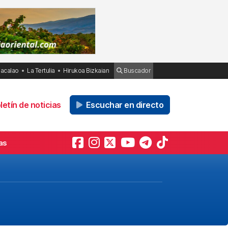
Bacalao
La Tertulia
Hirukoa Bizkaian
Buscador
etín de noticias
Escuchar en directo
as