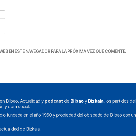
WEB EN ESTE NAVEGADOR PARA LA PRÓXIMA VEZ QUE COMENTE.
en Bilbao. Actualidad y
podcast
de
Bilbao
y
Bizkaia
, los partidos de
ón y obra social.
dio fundada en el año 1960 y propiedad del obispado de Bilbao con un
ctualidad de Bizkaia.