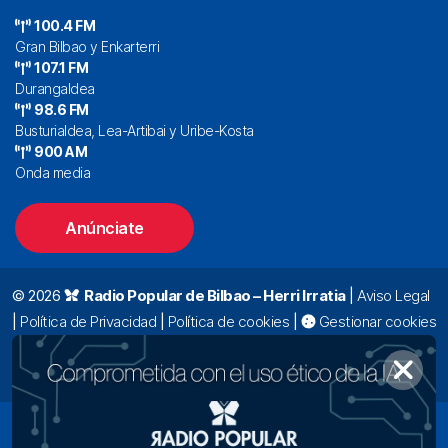
100.4 FM
Gran Bilbao y Enkarterri
107.1 FM
Durangaldea
98.6 FM
Busturialdea, Lea-Artibai y Uribe-Kosta
900 AM
Onda media
Anúnciate
© 2026
Radio Popular de Bilbao – Herri Irratia
|
Aviso Legal
|
Política de Privacidad
|
Política de cookies
|
Gestionar cookies
Alda. Mazarredo, 47 – 7º 48009 Bilbao |
94 423 92 00
|
oyentes@radiopopular.com