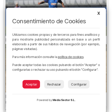
X
Consentimiento de Cookies
Utilizamos cookies propias y de terceros para fines analíticos y
Erik Morán: «Bielsa era especial»
para mostrarle publicidad personalizada en base a un perfil
elaborado a partir de sus hábitos de navegación (por ejemplo,
páginas visitadas).
Para más información consulte la
política de cookies
.
Puede aceptar todas las cookies pulsando el botón "Aceptar" o
configurarlas o rechazar su uso pulsando el botón "Configurar".
Aceptar
Rechazar
Configurar
El aviso de los pediatras ante el eclipse: una
Powered by
Media Sector S.L.
mirada puede causar daños irreversibles