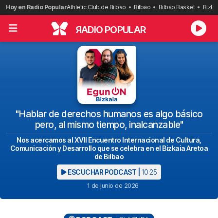
Saltar
Hoy en Radio Popular
Athletic Club de Bilbao
Bilbao
Bilbao Basket
Bizka
al
contenido
R
ADIO POPULAR
"Hablar de derechos humanos es algo básico
pero, al mismo tiempo, inalcanzable"
Nos acercamos al XVII Encuentro Internacional de Cultura,
Comunicación y Desarrollo que se celebra en el Bizkaia Aretoa
de Bilbao
ESCUCHAR PODCAST |
10:25
1 de junio de 2026