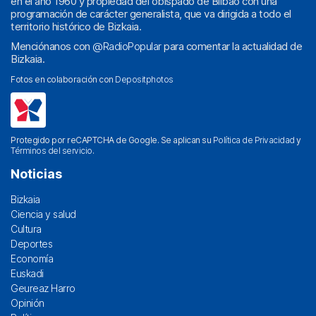
en el año 1960 y propiedad del obispado de Bilbao con una
programación de carácter generalista, que va dirigida a todo el
territorio histórico de Bizkaia.
Menciónanos con
@RadioPopular
para comentar la actualidad de
Bizkaia.
Fotos en colaboración con
Depositphotos
Protegido por reCAPTCHA de Google. Se aplican su
Política de Privacidad
y
Términos del servicio
.
Noticias
Bizkaia
Ciencia y salud
Cultura
Deportes
Economía
Euskadi
Geureaz Harro
Opinión