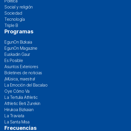
Política
Social y religión
Sociedad
Tecnología
Triple B
Programas
EgunOn Bizkaia
EgunOn Magazine
Euskadin Gaur
Es Posible
Asuntos Exteriores
Boletines de noticias
¡Música, maestra!
La Emoción del Bacalao
Oye Cómo Va
La Tertulia Athletic
Athletic Beti Zurekin
Hirukoa Bizkaian
La Traviata
La Santa Misa
Frecuencias