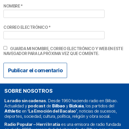
NOMBRE
*
CORREO ELECTRÓNICO
*
GUARDA MI NOMBRE, CORREO ELECTRÓNICO Y WEB EN ESTE
NAVEGADOR PARA LA PRÓXIMA VEZ QUE COMENTE.
SOBRE NOSOTROS
La radio sin cadenas
. Desde 1960 haciendo radio en Bilbao.
Actualidad y
podcast
de
Bilbao
y
Bizkaia
, los partidos del
Athletic
en
‘La Emoción del Bacalao’
, noticias de sucesos,
deportes, sociedad, cultura, política, religión y obra social.
Radio Popular – Herri Irratia
es una emisora de radio fundada