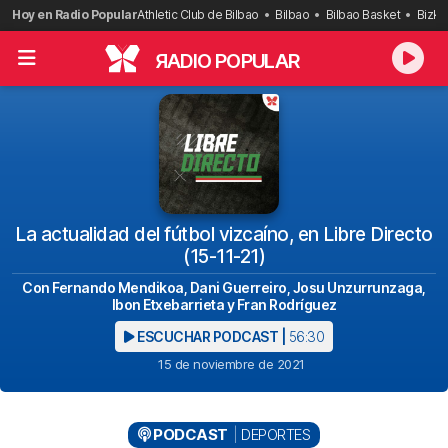
Saltar
Hoy en Radio Popular
Athletic Club de Bilbao
Bilbao
Bilbao Basket
Bizka
al
contenido
R
ADIO POPULAR
La actualidad del fútbol vizcaíno, en Libre Directo
(15-11-21)
Con Fernando Mendikoa, Dani Guerreiro, Josu Unzurrunzaga,
Ibon Etxebarrieta y Fran Rodríguez
ESCUCHAR PODCAST |
56:30
15 de noviembre de 2021
PODCAST
DEPORTES