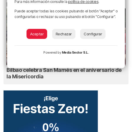
Para más información consulte la
política de cookies
.
pueden dañar la retina durante el eclipse
Puede aceptar todas las cookies pulsando el botón "Aceptar" o
configurarlas o rechazar su uso pulsando el botón "Configurar".
Aceptar
Rechazar
Configurar
Powered by
Media Sector S.L.
Bilbao celebra San Mamés en el aniversario de
la Misericordia