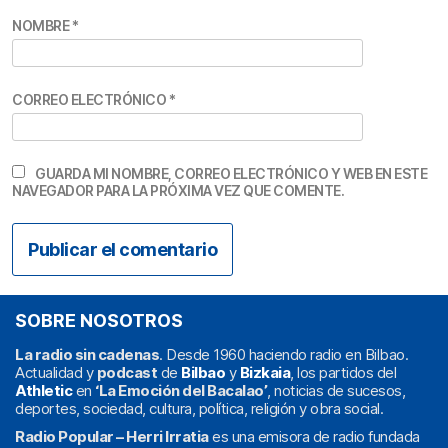
NOMBRE
*
CORREO ELECTRÓNICO
*
GUARDA MI NOMBRE, CORREO ELECTRÓNICO Y WEB EN ESTE
NAVEGADOR PARA LA PRÓXIMA VEZ QUE COMENTE.
SOBRE NOSOTROS
La radio sin cadenas
. Desde 1960 haciendo radio en Bilbao.
Actualidad y
podcast
de
Bilbao
y
Bizkaia
, los partidos del
Athletic
en
‘La Emoción del Bacalao’
, noticias de sucesos,
deportes, sociedad, cultura, política, religión y obra social.
Radio Popular – Herri Irratia
es una emisora de radio fundada