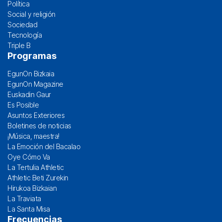
Política
Social y religión
Sociedad
Tecnología
Triple B
Programas
EgunOn Bizkaia
EgunOn Magazine
Euskadin Gaur
Es Posible
Asuntos Exteriores
Boletines de noticias
¡Música, maestra!
La Emoción del Bacalao
Oye Cómo Va
La Tertulia Athletic
Athletic Beti Zurekin
Hirukoa Bizkaian
La Traviata
La Santa Misa
Frecuencias