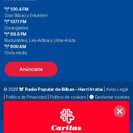
100.4 FM
Gran Bilbao y Enkarterri
107.1 FM
Durangaldea
98.6 FM
Busturialdea, Lea-Artibai y Uribe-Kosta
900 AM
Onda media
Anúnciate
© 2026
Radio Popular de Bilbao – Herri Irratia
|
Aviso Legal
|
Política de Privacidad
|
Política de cookies
|
Gestionar cookies
Alda. Mazarredo, 47 – 7º 48009 Bilbao |
94 423 92 00
|
oyentes@radiopopular.com