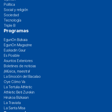
Política
Social y religión
Sociedad
Tecnología
Triple B
Programas
EgunOn Bizkaia
EgunOn Magazine
Euskadin Gaur
Es Posible
Asuntos Exteriores
Boletines de noticias
¡Música, maestra!
La Emoción del Bacalao
Oye Cómo Va
La Tertulia Athletic
Athletic Beti Zurekin
Hirukoa Bizkaian
La Traviata
La Santa Misa