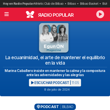
Saltar
Hoy en Radio Popular
Athletic Club de Bilbao
Bilbao
Bilbao Basket
Bizka
al
contenido
R
ADIO POPULAR
La ecuanimidad, el arte de mantener el equilibrio
en la vida
Marina Caballero insiste en mantener la calma y la compostura
ante las adversidades y las alegrías
ESCUCHAR PODCAST |
11:05
8 de julio de 2024
PODCAST
BILBAO