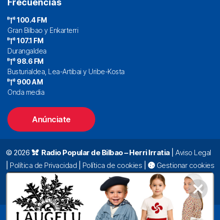
Frecuencias
100.4 FM
Gran Bilbao y Enkarterri
107.1 FM
Durangaldea
98.6 FM
Busturialdea, Lea-Artibai y Uribe-Kosta
900 AM
Onda media
Anúnciate
© 2026
Radio Popular de Bilbao – Herri Irratia
|
Aviso Legal
|
Política de Privacidad
|
Política de cookies
|
Gestionar cookies
Alda. Mazarredo, 47 – 7º 48009 Bilbao |
94 423 92 00
|
oyentes@radiopopular.com