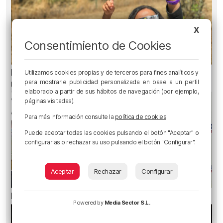
X
Consentimiento de Cookies
El aviso de los pediatras ante el eclipse: una
Utilizamos cookies propias y de terceros para fines analíticos y
para mostrarle publicidad personalizada en base a un perfil
mirada puede causar daños irreversibles
elaborado a partir de sus hábitos de navegación (por ejemplo,
páginas visitadas).
Para más información consulte la
política de cookies
.
Puede aceptar todas las cookies pulsando el botón "Aceptar" o
configurarlas o rechazar su uso pulsando el botón "Configurar".
Aceptar
Rechazar
Configurar
El bilbaíno que opta a un récord Guinness
Powered by
Media Sector S.L.