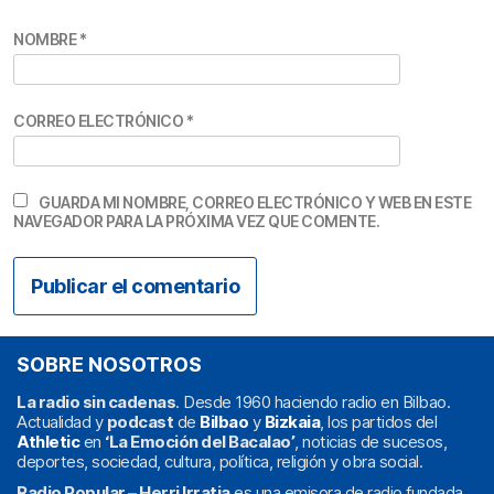
NOMBRE
*
CORREO ELECTRÓNICO
*
GUARDA MI NOMBRE, CORREO ELECTRÓNICO Y WEB EN ESTE
NAVEGADOR PARA LA PRÓXIMA VEZ QUE COMENTE.
SOBRE NOSOTROS
La radio sin cadenas
. Desde 1960 haciendo radio en Bilbao.
Actualidad y
podcast
de
Bilbao
y
Bizkaia
, los partidos del
Athletic
en
‘La Emoción del Bacalao’
, noticias de sucesos,
deportes, sociedad, cultura, política, religión y obra social.
Radio Popular – Herri Irratia
es una emisora de radio fundada