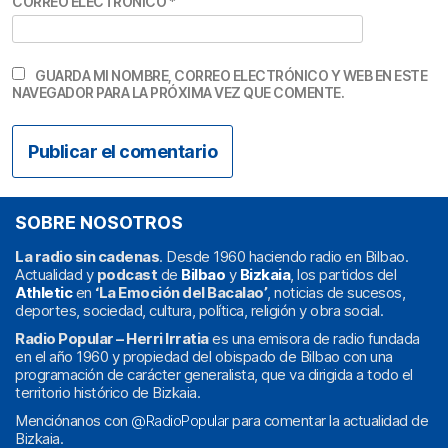
CORREO ELECTRÓNICO
*
GUARDA MI NOMBRE, CORREO ELECTRÓNICO Y WEB EN ESTE
NAVEGADOR PARA LA PRÓXIMA VEZ QUE COMENTE.
SOBRE NOSOTROS
La radio sin cadenas
. Desde 1960 haciendo radio en Bilbao.
Actualidad y
podcast
de
Bilbao
y
Bizkaia
, los partidos del
Athletic
en
‘La Emoción del Bacalao’
, noticias de sucesos,
deportes, sociedad, cultura, política, religión y obra social.
Radio Popular – Herri Irratia
es una emisora de radio fundada
en el año 1960 y propiedad del obispado de Bilbao con una
programación de carácter generalista, que va dirigida a todo el
territorio histórico de Bizkaia.
Menciónanos con
@RadioPopular
para comentar la actualidad de
Bizkaia.