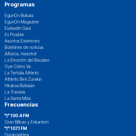
Programas
EgunOn Bizkaia
EgunOn Magazine
Euskadin Gaur
Es Posible
Asuntos Exteriores
Boletines de noticias
¡Música, maestra!
La Emoción del Bacalao
Oye Cómo Va
La Tertulia Athletic
Athletic Beti Zurekin
Hirukoa Bizkaian
La Traviata
La Santa Misa
Frecuencias
100.4 FM
Gran Bilbao y Enkarterri
107.1 FM
Durangaldea