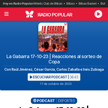
Saltar
Hoy en Radio Popular
Athletic Club de Bilbao
Bilbao
Bilbao Basket
Bizka
al
contenido
R
ADIO POPULAR
La Gabarra 17-10-23 | Reacciones al sorteo de
Copa
Con Raúl Jiménez, César García, Carlos Zaballa e Inés Zubiaga
ESCUCHAR PODCAST |
36:43
17 de octubre de 2023
PODCAST
DEPORTES