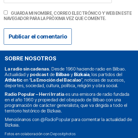
GUARDA MI NOMBRE, CORREO ELECTRÓNICO Y WEB EN ESTE
NAVEGADOR PARA LA PRÓXIMA VEZ QUE COMENTE.
SOBRE NOSOTROS
La radio sin cadenas
. Desde 1960 haciendo radio en Bilbao.
Actualidad y
podcast
de
Bilbao
y
Bizkaia
, los partidos del
Athletic
en
‘La Emoción del Bacalao’
, noticias de sucesos,
deportes, sociedad, cultura, política, religión y obra social.
Radio Popular – Herri Irratia
es una emisora de radio fundada
en el año 1960 y propiedad del obispado de Bilbao con una
programación de carácter generalista, que va dirigida a todo el
territorio histórico de Bizkaia.
Menciónanos con
@RadioPopular
para comentar la actualidad de
Bizkaia.
Fotos en colaboración con
Depositphotos