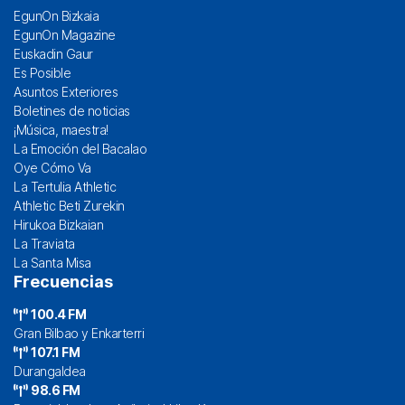
EgunOn Bizkaia
EgunOn Magazine
Euskadin Gaur
Es Posible
Asuntos Exteriores
Boletines de noticias
¡Música, maestra!
La Emoción del Bacalao
Oye Cómo Va
La Tertulia Athletic
Athletic Beti Zurekin
Hirukoa Bizkaian
La Traviata
La Santa Misa
Frecuencias
100.4 FM
Gran Bilbao y Enkarterri
107.1 FM
Durangaldea
98.6 FM