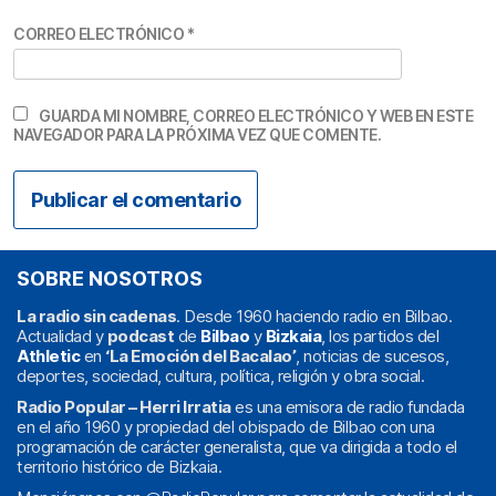
CORREO ELECTRÓNICO
*
GUARDA MI NOMBRE, CORREO ELECTRÓNICO Y WEB EN ESTE
NAVEGADOR PARA LA PRÓXIMA VEZ QUE COMENTE.
SOBRE NOSOTROS
La radio sin cadenas
. Desde 1960 haciendo radio en Bilbao.
Actualidad y
podcast
de
Bilbao
y
Bizkaia
, los partidos del
Athletic
en
‘La Emoción del Bacalao’
, noticias de sucesos,
deportes, sociedad, cultura, política, religión y obra social.
Radio Popular – Herri Irratia
es una emisora de radio fundada
en el año 1960 y propiedad del obispado de Bilbao con una
programación de carácter generalista, que va dirigida a todo el
territorio histórico de Bizkaia.