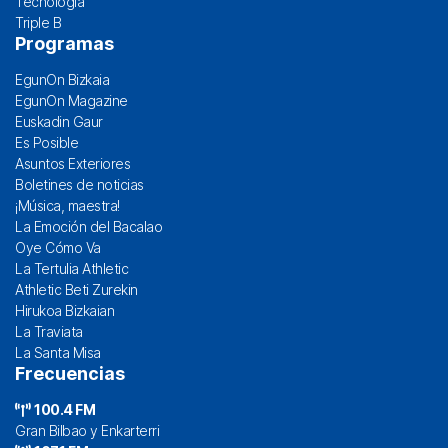
Tecnología
Triple B
Programas
EgunOn Bizkaia
EgunOn Magazine
Euskadin Gaur
Es Posible
Asuntos Exteriores
Boletines de noticias
¡Música, maestra!
La Emoción del Bacalao
Oye Cómo Va
La Tertulia Athletic
Athletic Beti Zurekin
Hirukoa Bizkaian
La Traviata
La Santa Misa
Frecuencias
100.4 FM
Gran Bilbao y Enkarterri