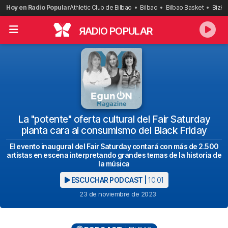
Saltar
Hoy en Radio Popular
Athletic Club de Bilbao
Bilbao
Bilbao Basket
Bizka
al
contenido
R
ADIO POPULAR
La "potente" oferta cultural del Fair Saturday
planta cara al consumismo del Black Friday
El evento inaugural del Fair Saturday contará con más de 2.500
artistas en escena interpretando grandes temas de la historia de
la música
ESCUCHAR PODCAST |
10:01
23 de noviembre de 2023