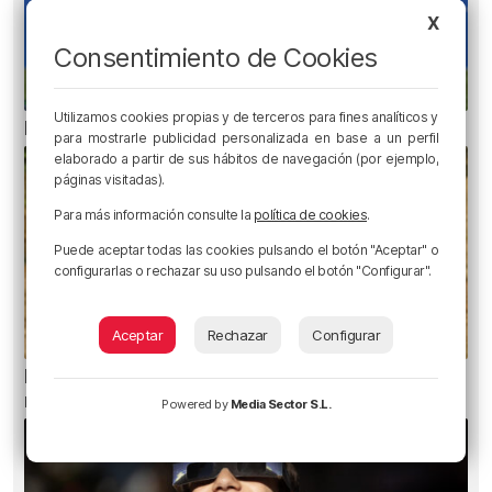
X
Consentimiento de Cookies
Utilizamos cookies propias y de terceros para fines analíticos y
Erik Morán: «Bielsa era especial»
para mostrarle publicidad personalizada en base a un perfil
elaborado a partir de sus hábitos de navegación (por ejemplo,
páginas visitadas).
Para más información consulte la
política de cookies
.
Puede aceptar todas las cookies pulsando el botón "Aceptar" o
configurarlas o rechazar su uso pulsando el botón "Configurar".
Aceptar
Rechazar
Configurar
El aviso de los pediatras ante el eclipse: una
mirada puede causar daños irreversibles
Powered by
Media Sector S.L.