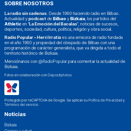
SOBRE NOSOTROS
La radio sin cadenas
. Desde 1960 haciendo radio en Bilbao.
Actualidad y
podcast
de
Bilbao
y
Bizkaia
, los partidos del
Athletic
en
‘La Emoción del Bacalao’
, noticias de sucesos,
deportes, sociedad, cultura, política, religión y obra social.
Radio Popular – Herri Irratia
es una emisora de radio fundada
en el año 1960 y propiedad del obispado de Bilbao con una
programación de carácter generalista, que va dirigida a todo el
territorio histórico de Bizkaia.
Menciónanos con
@RadioPopular
para comentar la actualidad de
Bizkaia.
Fotos en colaboración con
Depositphotos
Protegido por reCAPTCHA de Google. Se aplican su
Política de Privacidad
y
Términos del servicio
.
Noticias
Bizkaia
Ciencia y salud