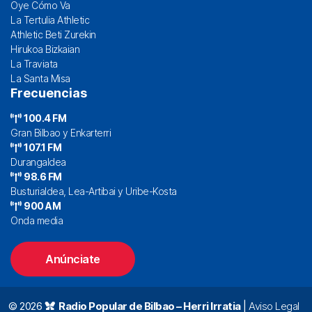
Oye Cómo Va
La Tertulia Athletic
Athletic Beti Zurekin
Hirukoa Bizkaian
La Traviata
La Santa Misa
Frecuencias
100.4 FM
Gran Bilbao y Enkarterri
107.1 FM
Durangaldea
98.6 FM
Busturialdea, Lea-Artibai y Uribe-Kosta
900 AM
Onda media
Anúnciate
© 2026
Radio Popular de Bilbao – Herri Irratia
|
Aviso Legal