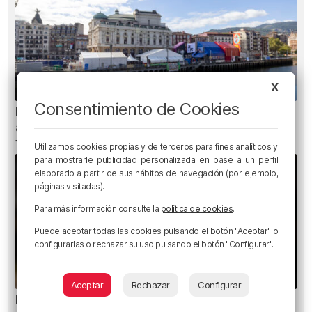
X
Consentimiento de Cookies
Bilbao contará con 37 txosnas, 19 puestos de
artesanía, diez de venta de globos y seis food
trucks en Aste Nagusia
Utilizamos cookies propias y de terceros para fines analíticos y
para mostrarle publicidad personalizada en base a un perfil
elaborado a partir de sus hábitos de navegación (por ejemplo,
páginas visitadas).
Para más información consulte la
política de cookies
.
Puede aceptar todas las cookies pulsando el botón "Aceptar" o
configurarlas o rechazar su uso pulsando el botón "Configurar".
Aceptar
Rechazar
Configurar
Ni gafas de sol ni radiografías: los errores que