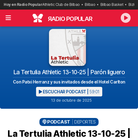
Saltar
Hoy en Radio Popular
Athletic Club de Bilbao
Bilbao
Bilbao Basket
Bizka
al
contenido
R
ADIO POPULAR
La Tertulia Athletic 13-10-25 | Parón liguero
Con Patxi Herranz y sus invitados desde el Hotel Carlton
ESCUCHAR PODCAST |
59:01
13 de octubre de 2025
PODCAST
DEPORTES
La Tertulia Athletic 13-10-25 |