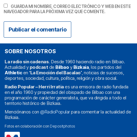
GUARDA MI NOMBRE, CORREO ELECTRÓNICO Y WEB EN ESTE
NAVEGADOR PARA LA PRÓXIMA VEZ QUE COMENTE.
SOBRE NOSOTROS
La radio sin cadenas
. Desde 1960 haciendo radio en Bilbao.
Actualidad y
podcast
de
Bilbao
y
Bizkaia
, los partidos del
Athletic
en
‘La Emoción del Bacalao’
, noticias de sucesos,
deportes, sociedad, cultura, política, religión y obra social.
Radio Popular – Herri Irratia
es una emisora de radio fundada
en el año 1960 y propiedad del obispado de Bilbao con una
programación de carácter generalista, que va dirigida a todo el
territorio histórico de Bizkaia.
Menciónanos con
@RadioPopular
para comentar la actualidad de
Bizkaia.
Fotos en colaboración con
Depositphotos