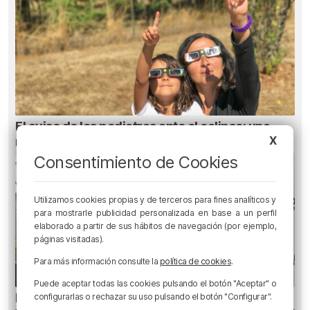
El aviso de los pediatras ante el eclipse: una
X
mirada puede causar daños irreversibles
Consentimiento de Cookies
Utilizamos cookies propias y de terceros para fines analíticos y
para mostrarle publicidad personalizada en base a un perfil
elaborado a partir de sus hábitos de navegación (por ejemplo,
páginas visitadas).
Para más información consulte la
política de cookies
.
Puede aceptar todas las cookies pulsando el botón "Aceptar" o
El bilbaíno que opta a un récord Guinness
configurarlas o rechazar su uso pulsando el botón "Configurar".