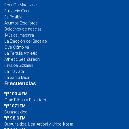
EgunOn Magazine
Euskadin Gaur
Es Posible
Asuntos Exteriores
Boletines de noticias
¡Música, maestra!
La Emoción del Bacalao
Oye Cómo Va
La Tertulia Athletic
Athletic Beti Zurekin
Hirukoa Bizkaian
La Traviata
La Santa Misa
Frecuencias
100.4 FM
Gran Bilbao y Enkarterri
107.1 FM
Durangaldea
98.6 FM
Busturialdea, Lea-Artibai y Uribe-Kosta