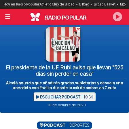
Saltar
Hoy en Radio Popular
Athletic Club de Bilbao
Bilbao
Bilbao Basket
Bizka
al
contenido
R
ADIO POPULAR
El presidente de la UE Rubi avisa que llevan "525
días sin perder en casa"
Alcalá anuncia que añadirán gradas supletorias y desvela una
anécdota con Endika durante la mili de ambos en Ceuta
ESCUCHAR PODCAST |
10:34
18 de octubre de 2023
PODCAST
DEPORTES