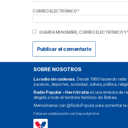
CORREO ELECTRÓNICO
*
GUARDA MI NOMBRE, CORREO ELECTRÓNICO Y 
SOBRE NOSOTROS
La radio sin cadenas
. Desde 1960 haciendo radio 
sucesos, deportes, sociedad, cultura, política, religi
Radio Popular – Herri Irratia
es una emisora de ra
dirigida a todo el territorio histórico de Bizkaia.
Menciónanos con
@RadioPopular
para comentar la a
Fotos en colaboración con
Depositphotos