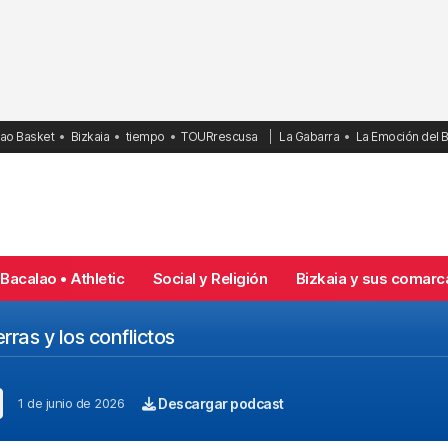
bao Basket
Bizkaia
tiempo
TOURrescusa
La Gabarra
La Emoción del 
Bacalao • Athletic
Social y Religión
Bizkaia y sus comarc
rras y los conflictos
1 de junio de 2026
Descargar podcast