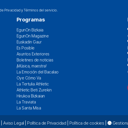
 de Privacidad
y
Términos del servicio
.
Programas
EgunOn Bizkaia
EgunOn Magazine
Euskadin Gaur
Es Posible
Asuntos Exteriores
Boletines de noticias
¡Música, maestra!
La Emoción del Bacalao
Oye Cómo Va
La Tertulia Athletic
Athletic Beti Zurekin
Hirukoa Bizkaian
La Traviata
La Santa Misa
|
Aviso Legal
|
Política de Privacidad
|
Política de cookies
|
Gestiona