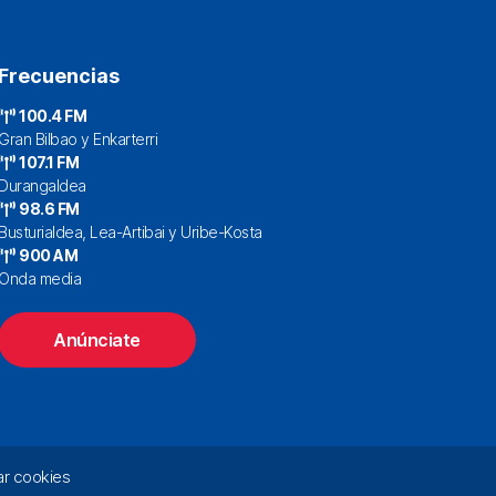
Frecuencias
100.4 FM
Gran Bilbao y Enkarterri
107.1 FM
Durangaldea
98.6 FM
Busturialdea, Lea-Artibai y Uribe-Kosta
900 AM
Onda media
Anúnciate
r cookies