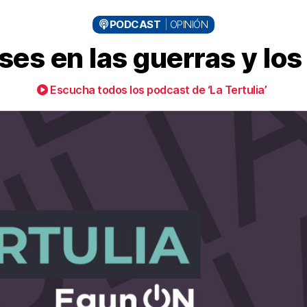
PODCAST
OPINIÓN
ses en las guerras y los
Escucha todos los podcast de ‘La Tertulia’