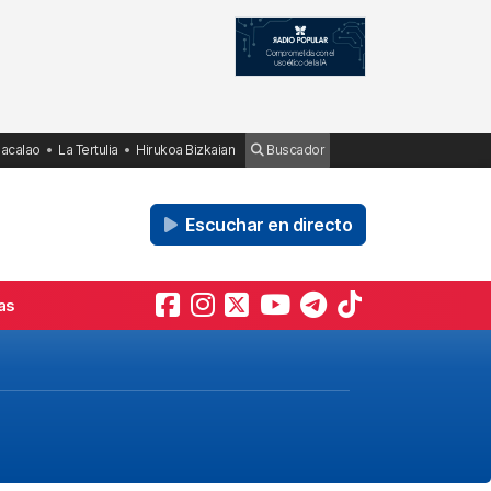
Bacalao
La Tertulia
Hirukoa Bizkaian
Buscador
Escuchar en directo
as