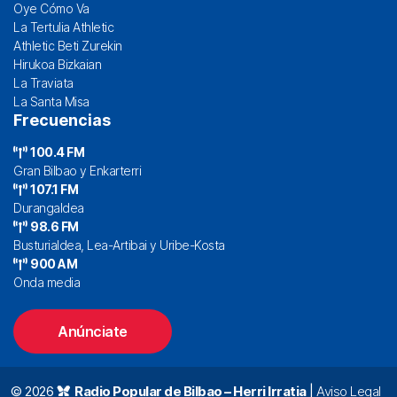
Oye Cómo Va
La Tertulia Athletic
Athletic Beti Zurekin
Hirukoa Bizkaian
La Traviata
La Santa Misa
Frecuencias
100.4 FM
Gran Bilbao y Enkarterri
107.1 FM
Durangaldea
98.6 FM
Busturialdea, Lea-Artibai y Uribe-Kosta
900 AM
Onda media
Anúnciate
© 2026
Radio Popular de Bilbao – Herri Irratia
|
Aviso Legal