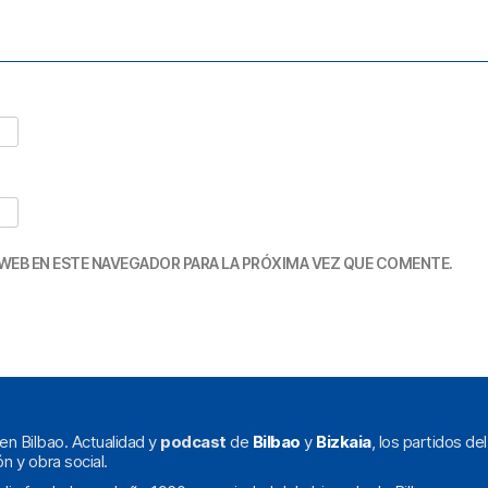
WEB EN ESTE NAVEGADOR PARA LA PRÓXIMA VEZ QUE COMENTE.
en Bilbao. Actualidad y
podcast
de
Bilbao
y
Bizkaia
, los partidos de
ón y obra social.