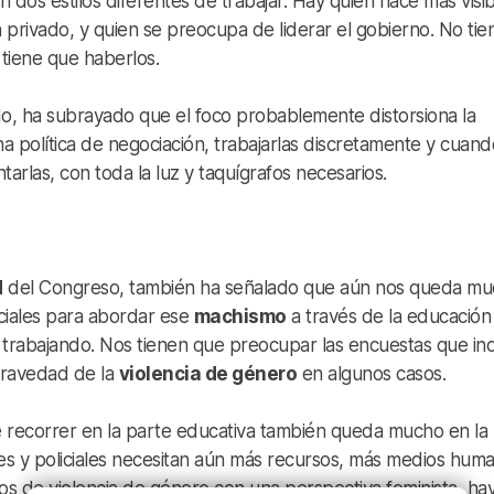
 dos estilos diferentes de trabajar. Hay quien hace más visib
n privado, y quien se preocupa de liderar el gobierno. No tie
 tiene que haberlos.
do, ha subrayado que el foco probablemente distorsiona la
na política de negociación, trabajarlas discretamente y cuand
tarlas, con toda la luz y taquígrafos necesarios.
d
del Congreso, también ha señalado que aún nos queda m
ciales para abordar ese
machismo
a través de la educación 
r trabajando. Nos tienen que preocupar las encuestas que in
gravedad de la
violencia de género
en algunos casos.
ecorrer en la parte educativa también queda mucho en la
iciales y policiales necesitan aún más recursos, más medios hum
os de violencia de género con una perspectiva feminista, ha