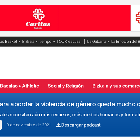
bao Basket
Bizkaia
tiempo
TOURrescusa
La Gabarra
La Emoción del 
Bacalao • Athletic
Social y Religión
Bizkaia y sus comarc
Para abordar la violencia de género queda mucho q
liciales necesitan aún más recursos, más medios humanos y format
9 de noviembre de 2021
Descargar podcast