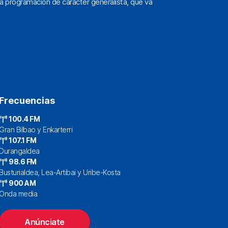
a programación de carácter generalista, que va
Frecuencias
100.4 FM
Gran Bilbao y Enkarterri
107.1 FM
Durangaldea
98.6 FM
Busturialdea, Lea-Artibai y Uribe-Kosta
900 AM
Onda media
Anúnciate