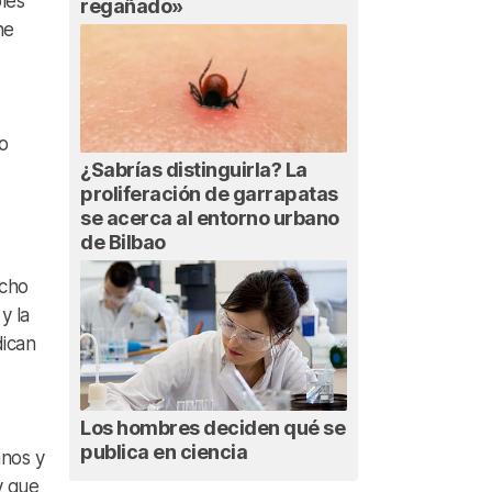
les
regañado»
ne
o
¿Sabrías distinguirla? La
proliferación de garrapatas
se acerca al entorno urbano
de Bilbao
ucho
y la
dican
Los hombres deciden qué se
publica en ciencia
anos y
y que