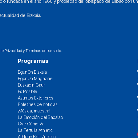
dio fundada en el año 1960 y propiedad del obispado de Bilbao con un
ctualidad de Bizkaia.
 de Privacidad
y
Términos del servicio
.
Programas
EgunOn Bizkaia
EgunOn Magazine
Euskadin Gaur
Es Posible
Asuntos Exteriores
Boletines de noticias
¡Música, maestra!
La Emoción del Bacalao
Oye Cómo Va
La Tertulia Athletic
Athletic Beti Zurekin