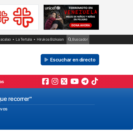
Bacalao
La Tertulia
Hirukoa Bizkaian
Buscador
Escuchar en directo
as
ue recorrer"
ivos