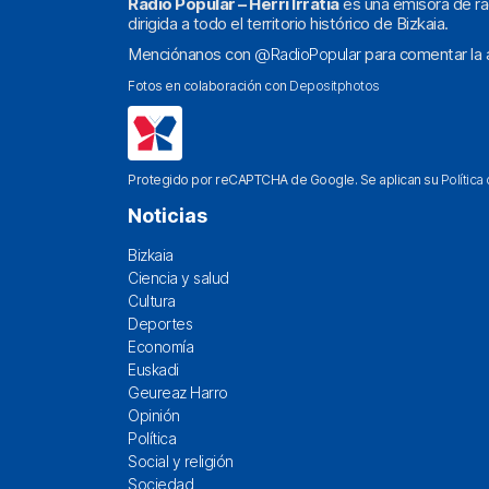
Radio Popular – Herri Irratia
es una emisora de ra
dirigida a todo el territorio histórico de Bizkaia.
Menciónanos con
@RadioPopular
para comentar la a
Fotos en colaboración con
Depositphotos
Protegido por reCAPTCHA de Google. Se aplican su
Política
Noticias
Bizkaia
Ciencia y salud
Cultura
Deportes
Economía
Euskadi
Geureaz Harro
Opinión
Política
Social y religión
Sociedad