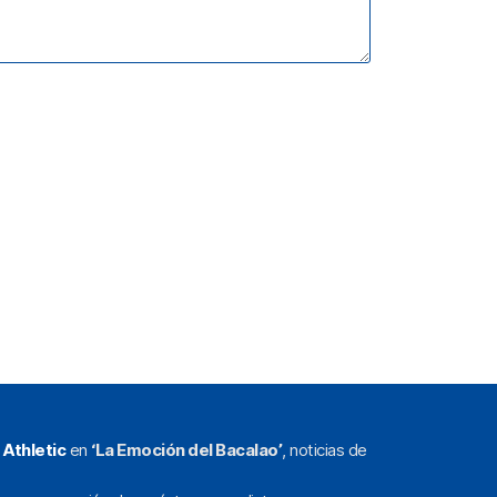
l
Athletic
en
‘La Emoción del Bacalao’
, noticias de