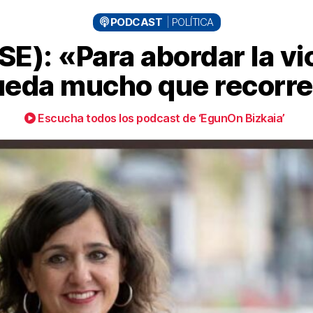
PODCAST
POLÍTICA
SE): «Para abordar la v
ueda mucho que recorre
Escucha todos los podcast de ‘EgunOn Bizkaia’