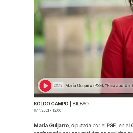
María Guijarro (PSE): "Para abordar la violencia de géner
20:19
KOLDO CAMPO
| BILBAO
9/11/2021 • 12:00
María Guijarro
, diputada por el
PSE,
en el