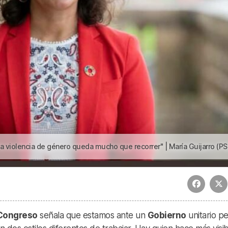
o queda mucho que recorrer" | María Guijarro (PSE): «Para abordar la violencia de género queda mucho que recorr
Congreso
señala que estamos ante un
Gobierno
unitario p