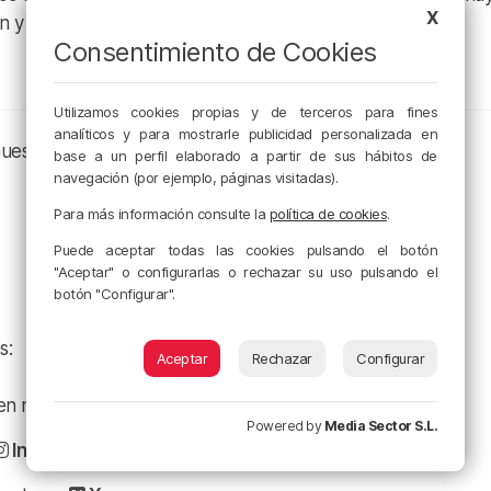
X
n y de detección precoz.
Consentimiento de Cookies
Utilizamos cookies propias y de terceros para fines
analíticos y para mostrarle publicidad personalizada en
nuestros canales de podcast:
base a un perfil elaborado a partir de sus hábitos de
navegación (por ejemplo, páginas visitadas).
Para más información consulte la
política de cookies
.
Puede aceptar todas las cookies pulsando el botón
"Aceptar" o configurarlas o rechazar su uso pulsando el
botón "Configurar".
s:
Aceptar
Rechazar
Configurar
a en nuestro
Facebook
Powered by
Media Sector S.L.
Instagram