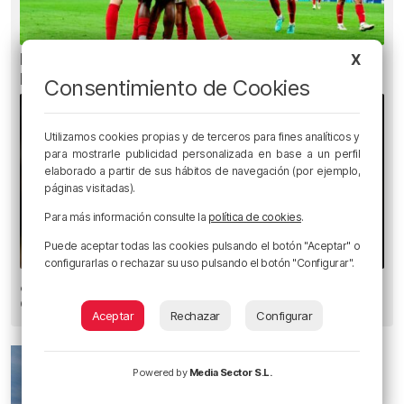
La oficialidad de la Euskal Selekzioa es posible
X
legalmente
Consentimiento de Cookies
Utilizamos cookies propias y de terceros para fines analíticos y
para mostrarle publicidad personalizada en base a un perfil
elaborado a partir de sus hábitos de navegación (por ejemplo,
páginas visitadas).
Para más información consulte la
política de cookies
.
Puede aceptar todas las cookies pulsando el botón "Aceptar" o
configurarlas o rechazar su uso pulsando el botón "Configurar".
¿Están preparados los bilbaínos para el
eclipse?
Aceptar
Rechazar
Configurar
Powered by
Media Sector S.L.