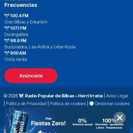
Frecuencias
100.4 FM
Gran Bilbao y Enkarterri
107.1 FM
Durangaldea
98.6 FM
Busturialdea, Lea-Artibai y Uribe-Kosta
900 AM
Onda media
Anúnciate
© 2026
Radio Popular de Bilbao – Herri Irratia
|
Aviso Legal
|
Política de Privacidad
|
Política de cookies
|
Gestionar cookies
Alda. Mazarredo, 47 – 7º 48009 Bilbao |
94 423 92 00
|
oyentes@radiopopular.com