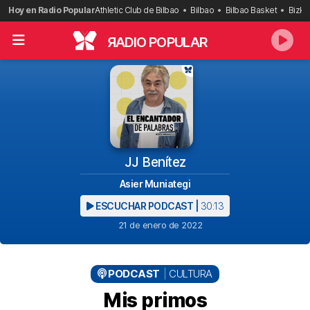
Saltar
Hoy en Radio Popular
Athletic Club de Bilbao
Bilbao
Bilbao Basket
Bizka
al
contenido
R
ADIO POPULAR
JJ Benítez
Asier Muniategi
ESCUCHAR PODCAST |
30:13
21 de enero de 2022
PODCAST
CULTURA
Mis primos