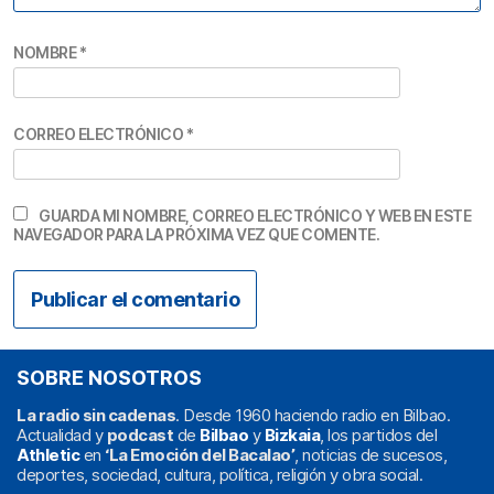
NOMBRE
*
CORREO ELECTRÓNICO
*
GUARDA MI NOMBRE, CORREO ELECTRÓNICO Y WEB EN ESTE
NAVEGADOR PARA LA PRÓXIMA VEZ QUE COMENTE.
SOBRE NOSOTROS
La radio sin cadenas
. Desde 1960 haciendo radio en Bilbao.
Actualidad y
podcast
de
Bilbao
y
Bizkaia
, los partidos del
Athletic
en
‘La Emoción del Bacalao’
, noticias de sucesos,
deportes, sociedad, cultura, política, religión y obra social.