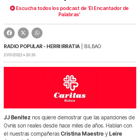
Escucha todos los podcast de ‘El Encantador de
JJ Benítez | Mis primos
30:13
Palabras’
RADIO POPULAR - HERRI IRRATIA
| BILBAO
21/01/2022 • 20:35
JJ Benítez
nos quiere demostrar que las apariciones de
Ovnis son reales desde hace miles de años. Hablan con
el nuestras compañeras
Cristina Maestro
y
Leire