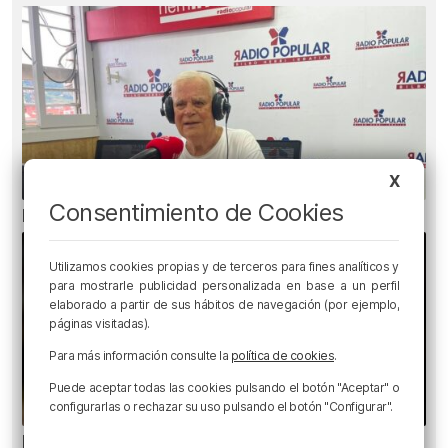
X
Consentimiento de Cookies
El bilbaíno que opta a un récord Guinness
Utilizamos cookies propias y de terceros para fines analíticos y
para mostrarle publicidad personalizada en base a un perfil
elaborado a partir de sus hábitos de navegación (por ejemplo,
páginas visitadas).
Para más información consulte la
política de cookies
.
Puede aceptar todas las cookies pulsando el botón "Aceptar" o
configurarlas o rechazar su uso pulsando el botón "Configurar".
Ni gafas de sol ni radiografías: los errores que