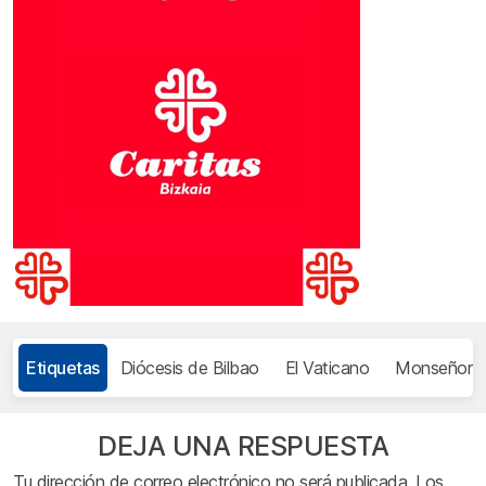
Etiquetas
Diócesis de Bilbao
El Vaticano
Monseñor J
DEJA UNA RESPUESTA
Tu dirección de correo electrónico no será publicada.
Los