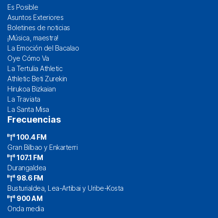
Es Posible
Asuntos Exteriores
Boletines de noticias
¡Música, maestra!
La Emoción del Bacalao
Oye Cómo Va
La Tertulia Athletic
Athletic Beti Zurekin
Hirukoa Bizkaian
La Traviata
La Santa Misa
Frecuencias
100.4 FM
Gran Bilbao y Enkarterri
107.1 FM
Durangaldea
98.6 FM
Busturialdea, Lea-Artibai y Uribe-Kosta
900 AM
Onda media