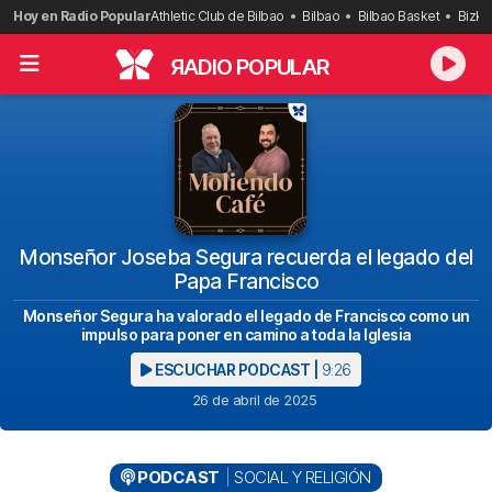
Saltar
Hoy en Radio Popular
Athletic Club de Bilbao
Bilbao
Bilbao Basket
Bizka
al
contenido
R
ADIO POPULAR
Monseñor Joseba Segura recuerda el legado del
Papa Francisco
Monseñor Segura ha valorado el legado de Francisco como un
impulso para poner en camino a toda la Iglesia
ESCUCHAR PODCAST |
9:26
26 de abril de 2025
PODCAST
SOCIAL Y RELIGIÓN