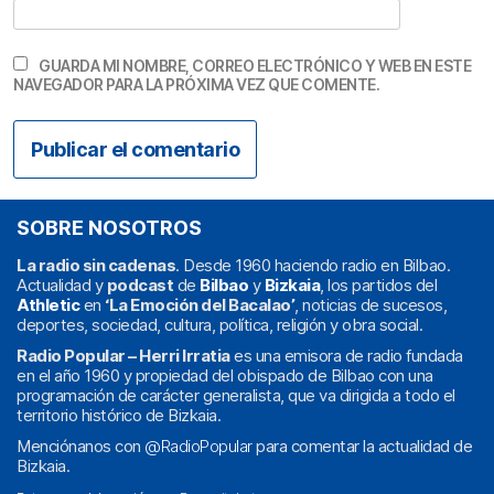
GUARDA MI NOMBRE, CORREO ELECTRÓNICO Y WEB EN ESTE
NAVEGADOR PARA LA PRÓXIMA VEZ QUE COMENTE.
SOBRE NOSOTROS
La radio sin cadenas
. Desde 1960 haciendo radio en Bilbao.
Actualidad y
podcast
de
Bilbao
y
Bizkaia
, los partidos del
Athletic
en
‘La Emoción del Bacalao’
, noticias de sucesos,
deportes, sociedad, cultura, política, religión y obra social.
Radio Popular – Herri Irratia
es una emisora de radio fundada
en el año 1960 y propiedad del obispado de Bilbao con una
programación de carácter generalista, que va dirigida a todo el
territorio histórico de Bizkaia.
Menciónanos con
@RadioPopular
para comentar la actualidad de
Bizkaia.