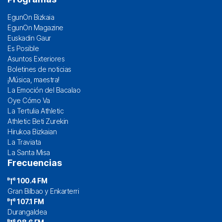
EgunOn Bizkaia
EgunOn Magazine
Euskadin Gaur
Es Posible
Asuntos Exteriores
Boletines de noticias
¡Música, maestra!
La Emoción del Bacalao
Oye Cómo Va
La Tertulia Athletic
Athletic Beti Zurekin
Hirukoa Bizkaian
La Traviata
La Santa Misa
Frecuencias
100.4 FM
Gran Bilbao y Enkarterri
107.1 FM
Durangaldea