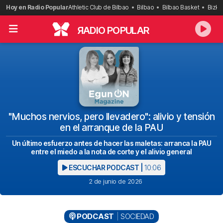
Saltar
Hoy en Radio Popular
Athletic Club de Bilbao
Bilbao
Bilbao Basket
Bizka
al
contenido
R
ADIO POPULAR
"Muchos nervios, pero llevadero": alivio y tensión
en el arranque de la PAU
Un último esfuerzo antes de hacer las maletas: arranca la PAU
entre el miedo a la nota de corte y el alivio general
ESCUCHAR PODCAST |
10:06
2 de junio de 2026
PODCAST
SOCIEDAD