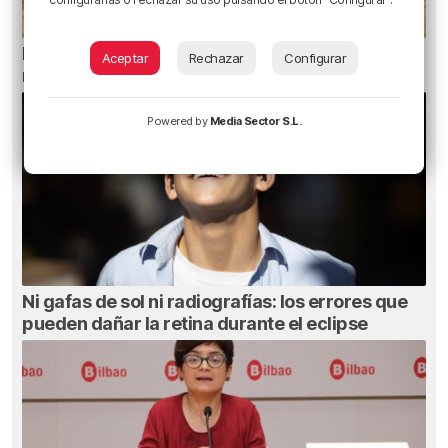
El aviso de los pediatras ante el eclipse: una
Aceptar
Rechazar
Configurar
mirada puede causar daños irreversibles
Powered by
Media Sector S.L.
Ni gafas de sol ni radiografías: los errores que
pueden dañar la retina durante el eclipse