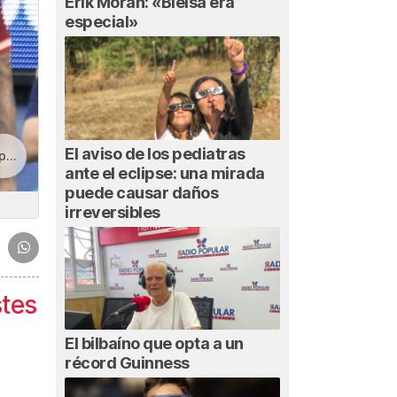
Erik Morán: «Bielsa era
especial»
El aviso de los pediatras
za
ante el eclipse: una mirada
puede causar daños
irreversibles
stes
El bilbaíno que opta a un
récord Guinness