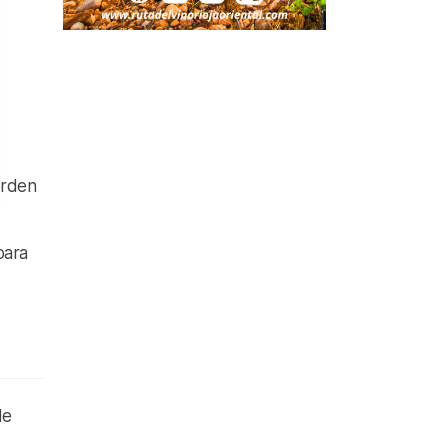
orden
para
de