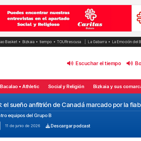
bao Basket
Bizkaia
tiempo
TOURrescusa
La Gabarra
La Emoción del 
Escuchar el tiempo
Bol
Bacalao • Athletic
Social y Religión
Bizkaia y sus comarc
 el sueño anfitrión de Canadá marcado por la fiabi
atro equipos del Grupo B
11 de junio de 2026
Descargar podcast