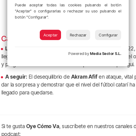
Puede aceptar todas las cookies pulsando el botón
"Aceptar" o configurarlas o rechazar su uso pulsando el
botón "Configurar".
Aceptar
Rechazar
Configurar
Catar: Consolidación y reválida
La clave:
Tras el revés sufrido como anfitriones en 2022,
Powered by
Media Sector S.L.
llegan clasificados por méritos propios y reforzados por el 
y pragmatismo táctico del técnico español Julen Lopetegui.
A seguir:
El desequilibrio de
Akram Afif
en ataque, vital 
dar la sorpresa y demostrar que el nivel del fútbol catarí ha
llegado para quedarse.
Si te gusta
Oye Cómo Va
, suscríbete en nuestros canales 
podcast: