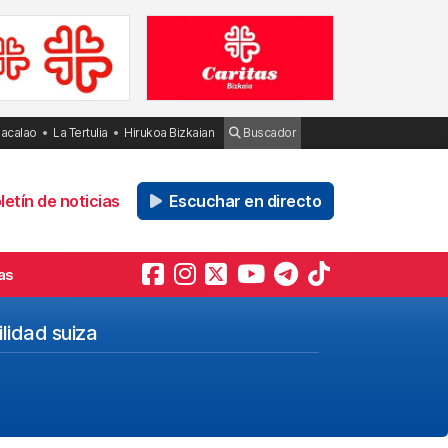
Bacalao
La Tertulia
Hirukoa Bizkaian
Buscador
etín de noticias
Escuchar en directo
as
lidad suiza