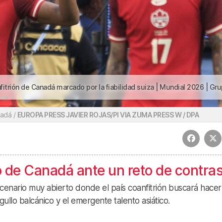
do por la fiabilidad suiza | Mundial 2026 | Grupo B: el sueño anfitrión de Canadá marcado por la fiabilidad sui
nadá /
EUROPA PRESS JAVIER ROJAS/PI VIA ZUMA PRESS W / DPA
vo de Canadá ante un reto de contra
enario muy abierto donde el país coanfitrión buscará hacer
rgullo balcánico y el emergente talento asiático.