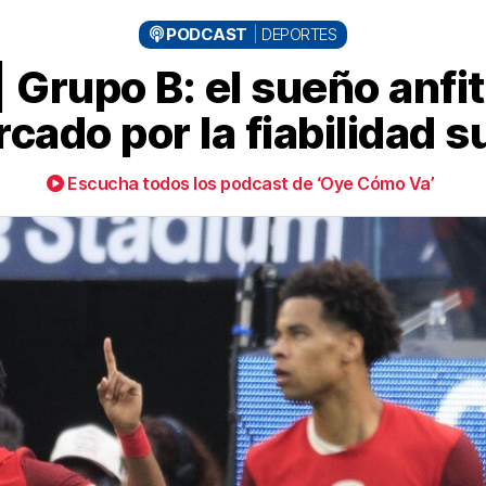
PODCAST
DEPORTES
 Grupo B: el sueño anfi
cado por la fiabilidad s
Escucha todos los podcast de ‘Oye Cómo Va’