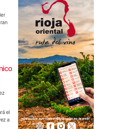
íder
gran
nico
ez
rá el
vez a