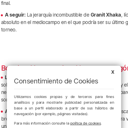
final.
A seguir:
La jerarquía incombustible de
Granit Xhaka
, l
absoluto en el mediocampo en el que podría ser su último 
torneo.
Bosnia y Herzegovina: Un regreso agó
X
La clave:
Vuelven al Mundial doce años después tras
Consentimiento de Cookies
sobrevivir a una repesca dramática. Su fortaleza mental y el
necesario relevo generacional impulsado por Sergej Barbar
Utilizamos cookies propias y de terceros para fines
son su mayor aval.
analíticos y para mostrarle publicidad personalizada en
base a un perfil elaborado a partir de sus hábitos de
A seguir:
El eterno
Edin Dzeko
, que a sus 40 años busca
navegación (por ejemplo, páginas visitadas).
broche de oro a su leyenda guiando a su país por primera 
Para más información consulte la
política de cookies
.
unas eliminatorias.