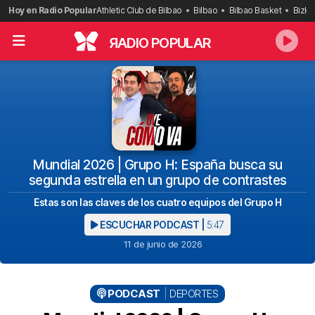
Saltar
Hoy en Radio Popular
Athletic Club de Bilbao
Bilbao
Bilbao Basket
Bizka
al
contenido
R
ADIO POPULAR
Mundial 2026 | Grupo H: España busca su
segunda estrella en un grupo de contrastes
Estas son las claves de los cuatro equipos del Grupo H
ESCUCHAR PODCAST |
5:47
11 de junio de 2026
PODCAST
DEPORTES