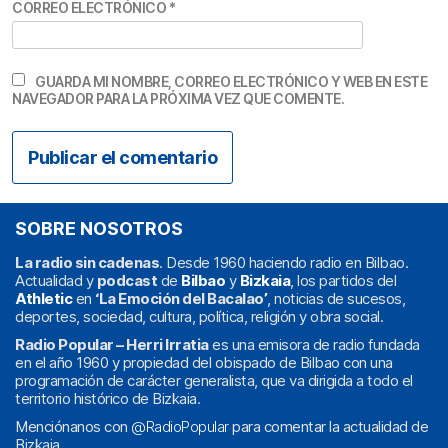
CORREO ELECTRÓNICO
*
GUARDA MI NOMBRE, CORREO ELECTRÓNICO Y WEB EN ESTE
NAVEGADOR PARA LA PRÓXIMA VEZ QUE COMENTE.
SOBRE NOSOTROS
La radio sin cadenas
. Desde 1960 haciendo radio en Bilbao.
Actualidad y
podcast
de
Bilbao
y
Bizkaia
, los partidos del
Athletic
en
‘La Emoción del Bacalao’
, noticias de sucesos,
deportes, sociedad, cultura, política, religión y obra social.
Radio Popular – Herri Irratia
es una emisora de radio fundada
en el año 1960 y propiedad del obispado de Bilbao con una
programación de carácter generalista, que va dirigida a todo el
territorio histórico de Bizkaia.
Menciónanos con
@RadioPopular
para comentar la actualidad de
Bizkaia.