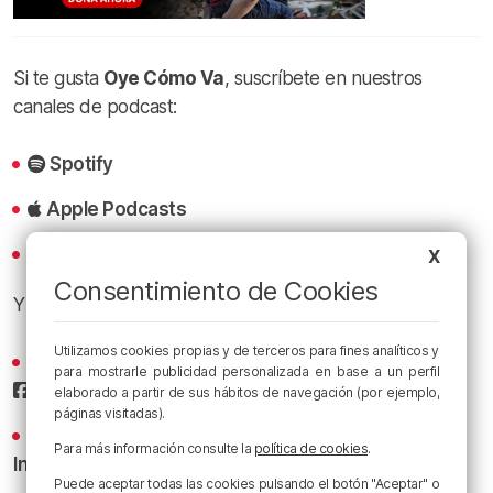
Si te gusta
Oye Cómo Va
, suscríbete en nuestros
canales de podcast:
Spotify
Apple Podcasts
iVoox
X
Consentimiento de Cookies
Y sigue a
Radio Popular
en las redes sociales:
Utilizamos cookies propias y de terceros para fines analíticos y
Sigue todas las noticias de Bilbao y Bizkaia en nuestro
para mostrarle publicidad personalizada en base a un perfil
Facebook
elaborado a partir de sus hábitos de navegación (por ejemplo,
páginas visitadas).
Conoce la radio desde dentro en nuestro
Para más información consulte la
política de cookies
.
Instagram
Puede aceptar todas las cookies pulsando el botón "Aceptar" o