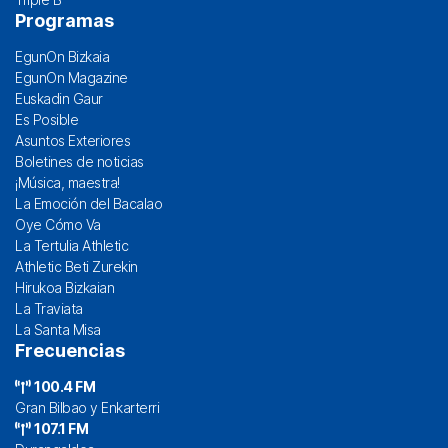
Programas
EgunOn Bizkaia
EgunOn Magazine
Euskadin Gaur
Es Posible
Asuntos Exteriores
Boletines de noticias
¡Música, maestra!
La Emoción del Bacalao
Oye Cómo Va
La Tertulia Athletic
Athletic Beti Zurekin
Hirukoa Bizkaian
La Traviata
La Santa Misa
Frecuencias
100.4 FM
Gran Bilbao y Enkarterri
107.1 FM