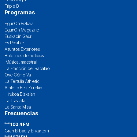
Triple B
Programas
EgunOn Bizkaia
EgunOn Magazine
Euskadin Gaur
Es Posible
Asuntos Exteriores
Boletines de noticias
¡Música, maestra!
La Emoción del Bacalao
Oye Cómo Va
La Tertulia Athletic
Athletic Beti Zurekin
Hirukoa Bizkaian
La Traviata
La Santa Misa
Frecuencias
100.4 FM
Gran Bilbao y Enkarterri