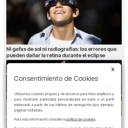
Ni gafas de sol ni radiografías: los errores que
pueden dañar la retina durante el eclipse
X
Consentimiento de Cookies
Utilizamos cookies propias y de terceros para fines analíticos y
para mostrarle publicidad personalizada en base a un perfil
elaborado a partir de sus hábitos de navegación (por ejemplo,
páginas visitadas).
La oficialidad de la Euskal Selekzioa es posible
Para más información consulte la
política de cookies
.
legalmente