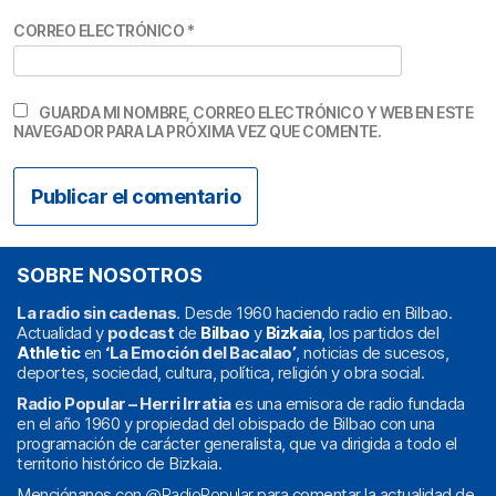
CORREO ELECTRÓNICO
*
GUARDA MI NOMBRE, CORREO ELECTRÓNICO Y WEB EN ESTE
NAVEGADOR PARA LA PRÓXIMA VEZ QUE COMENTE.
SOBRE NOSOTROS
La radio sin cadenas
. Desde 1960 haciendo radio en Bilbao.
Actualidad y
podcast
de
Bilbao
y
Bizkaia
, los partidos del
Athletic
en
‘La Emoción del Bacalao’
, noticias de sucesos,
deportes, sociedad, cultura, política, religión y obra social.
Radio Popular – Herri Irratia
es una emisora de radio fundada
en el año 1960 y propiedad del obispado de Bilbao con una
programación de carácter generalista, que va dirigida a todo el
territorio histórico de Bizkaia.
Menciónanos con
@RadioPopular
para comentar la actualidad de