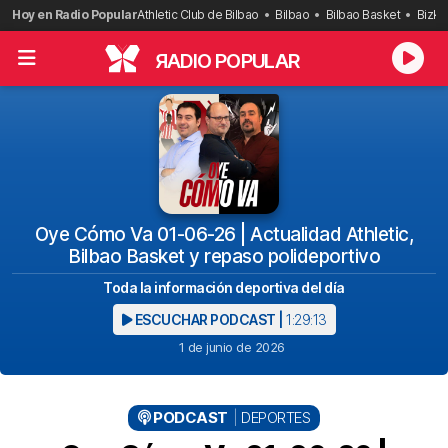
Saltar
Hoy en Radio Popular
Athletic Club de Bilbao
Bilbao
Bilbao Basket
Bizka
al
contenido
R
ADIO POPULAR
Oye Cómo Va 01-06-26 | Actualidad Athletic,
Bilbao Basket y repaso polideportivo
Toda la información deportiva del día
ESCUCHAR PODCAST |
1:29:13
1 de junio de 2026
PODCAST
DEPORTES