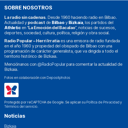
SOBRE NOSOTROS
La radio sin cadenas
. Desde 1960 haciendo radio en Bilbao.
Actualidad y
podcast
de
Bilbao
y
Bizkaia
, los partidos del
Athletic
en
‘La Emoción del Bacalao’
, noticias de sucesos,
deportes, sociedad, cultura, política, religión y obra social.
Radio Popular – Herri Irratia
es una emisora de radio fundada
en el año 1960 y propiedad del obispado de Bilbao con una
programación de carácter generalista, que va dirigida a todo el
territorio histórico de Bizkaia.
Menciónanos con
@RadioPopular
para comentar la actualidad de
Bizkaia.
Fotos en colaboración con
Depositphotos
Protegido por reCAPTCHA de Google. Se aplican su
Política de Privacidad
y
Términos del servicio
.
Noticias
Bizkaia