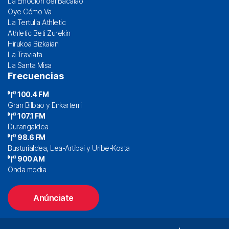
La Emoción del Bacalao
Oye Cómo Va
La Tertulia Athletic
Athletic Beti Zurekin
Hirukoa Bizkaian
La Traviata
La Santa Misa
Frecuencias
100.4 FM
Gran Bilbao y Enkarterri
107.1 FM
Durangaldea
98.6 FM
Busturialdea, Lea-Artibai y Uribe-Kosta
900 AM
Onda media
Anúnciate