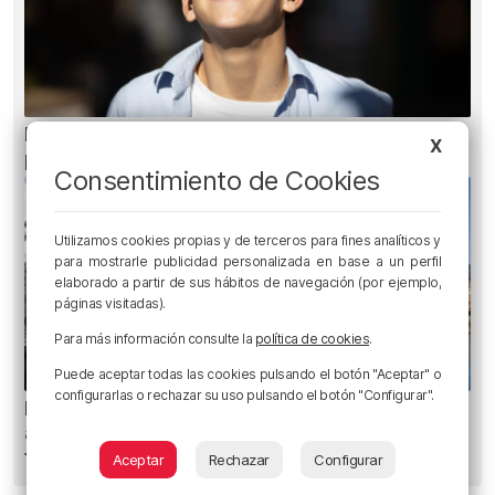
Ni gafas de sol ni radiografías: los errores que
X
pueden dañar la retina durante el eclipse
Consentimiento de Cookies
Utilizamos cookies propias y de terceros para fines analíticos y
para mostrarle publicidad personalizada en base a un perfil
elaborado a partir de sus hábitos de navegación (por ejemplo,
páginas visitadas).
Para más información consulte la
política de cookies
.
Puede aceptar todas las cookies pulsando el botón "Aceptar" o
configurarlas o rechazar su uso pulsando el botón "Configurar".
Bilbao contará con 37 txosnas, 19 puestos de
artesanía, diez de venta de globos y seis food
trucks en Aste Nagusia
Aceptar
Rechazar
Configurar