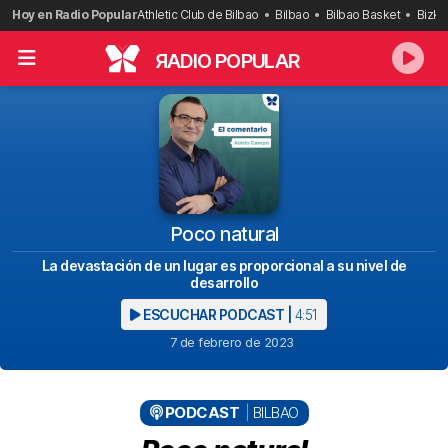
Saltar
Hoy en Radio Popular
Athletic Club de Bilbao
Bilbao
Bilbao Basket
Bizka
al
contenido
R
ADIO POPULAR
Poco natural
La devastación de un lugar es proporcional a su nivel de
desarrollo
ESCUCHAR PODCAST |
4:51
7 de febrero de 2023
PODCAST
BILBAO