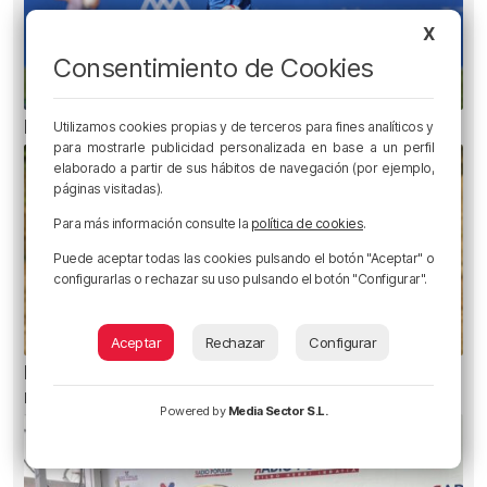
X
Consentimiento de Cookies
Erik Morán: «Bielsa era especial»
Utilizamos cookies propias y de terceros para fines analíticos y
para mostrarle publicidad personalizada en base a un perfil
elaborado a partir de sus hábitos de navegación (por ejemplo,
páginas visitadas).
Para más información consulte la
política de cookies
.
Puede aceptar todas las cookies pulsando el botón "Aceptar" o
configurarlas o rechazar su uso pulsando el botón "Configurar".
Aceptar
Rechazar
Configurar
El aviso de los pediatras ante el eclipse: una
mirada puede causar daños irreversibles
Powered by
Media Sector S.L.