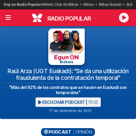
Saltar
Hoy en Radio Popular
Athletic Club de Bilbao
Bilbao
Bilbao Basket
Bizka
al
contenido
R
ADIO POPULAR
Raúl Arza (UGT Euskadi): "Se da una utilización
fraudulenta de la contratación temporal"
"Más del 92% de los contratos que se hacen en Euskadi son
temporales"
ESCUCHAR PODCAST |
19:35
17 de diciembre de 2021
PODCAST
OPINIÓN