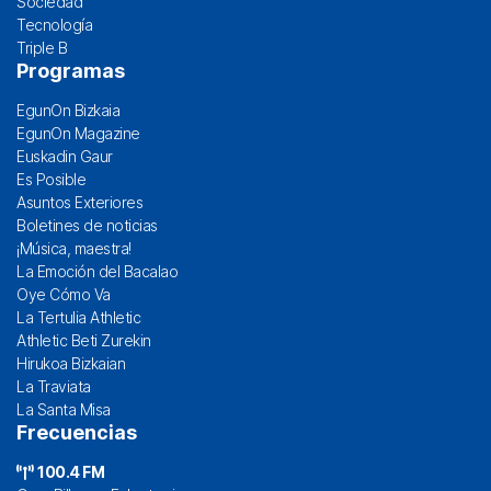
Sociedad
Tecnología
Triple B
Programas
EgunOn Bizkaia
EgunOn Magazine
Euskadin Gaur
Es Posible
Asuntos Exteriores
Boletines de noticias
¡Música, maestra!
La Emoción del Bacalao
Oye Cómo Va
La Tertulia Athletic
Athletic Beti Zurekin
Hirukoa Bizkaian
La Traviata
La Santa Misa
Frecuencias
100.4 FM