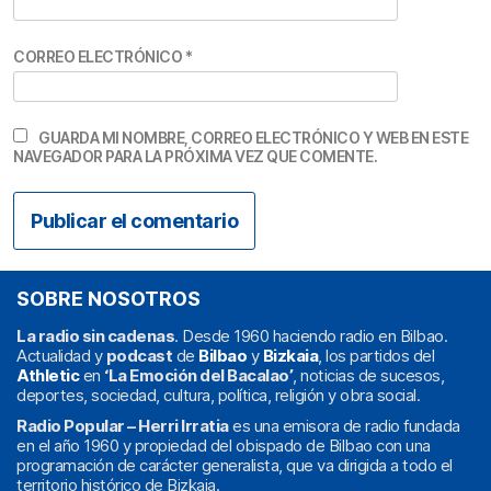
CORREO ELECTRÓNICO
*
GUARDA MI NOMBRE, CORREO ELECTRÓNICO Y WEB EN ESTE
NAVEGADOR PARA LA PRÓXIMA VEZ QUE COMENTE.
SOBRE NOSOTROS
La radio sin cadenas
. Desde 1960 haciendo radio en Bilbao.
Actualidad y
podcast
de
Bilbao
y
Bizkaia
, los partidos del
Athletic
en
‘La Emoción del Bacalao’
, noticias de sucesos,
deportes, sociedad, cultura, política, religión y obra social.
Radio Popular – Herri Irratia
es una emisora de radio fundada
en el año 1960 y propiedad del obispado de Bilbao con una
programación de carácter generalista, que va dirigida a todo el
territorio histórico de Bizkaia.