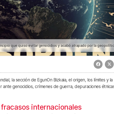
 acabó atrapado por la geopolítica | Responsabilidad de proteger: el principio que quiso evitar genocidios y acabó atrapado por la geopolí
l, la sección de EgunOn Bizkaia, el origen, los límites y la c
r ante genocidios, crímenes de guerra, depuraciones étnica
 fracasos internacionales