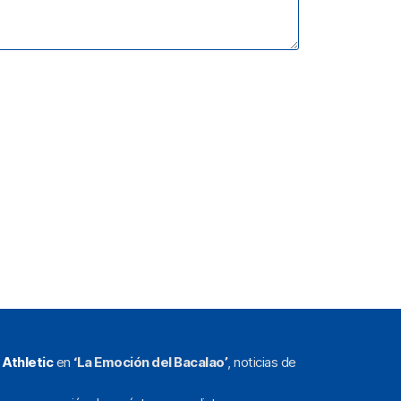
l
Athletic
en
‘La Emoción del Bacalao’
, noticias de