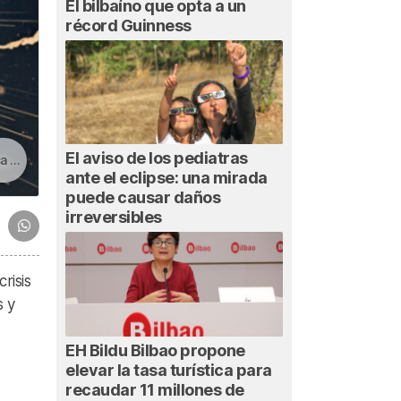
El bilbaíno que opta a un
récord Guinness
El aviso de los pediatras
tica
ante el eclipse: una mirada
puede causar daños
irreversibles
risis
s y
EH Bildu Bilbao propone
elevar la tasa turística para
recaudar 11 millones de