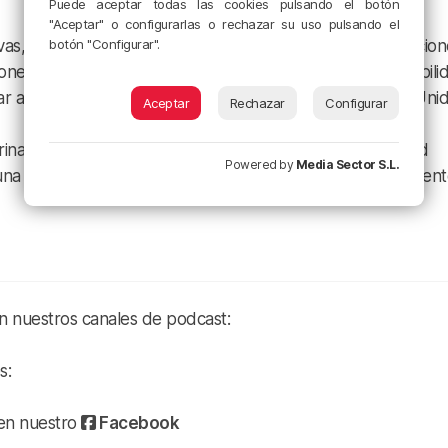
Puede aceptar todas las cookies pulsando el botón
"Aceptar" o configurarlas o rechazar su uso pulsando el
botón "Configurar".
tivas, pero no necesariamente armadas. Puede haber sancion
ones diplomáticas. Solo en último término aparece la posibili
tar autorizada por el Consejo de Seguridad de Naciones Unid
Aceptar
Rechazar
Configurar
rina que señala cuándo y cómo debe actuar la comunidad
Powered by
Media Sector S.L.
na justificación jurídica automática para intervenir militarmen
en nuestros canales de podcast:
s:
a en nuestro
Facebook