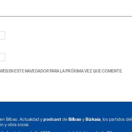
WEB EN ESTE NAVEGADOR PARA LA PRÓXIMA VEZ QUE COMENTE.
en Bilbao. Actualidad y
podcast
de
Bilbao
y
Bizkaia
, los partidos de
ón y obra social.