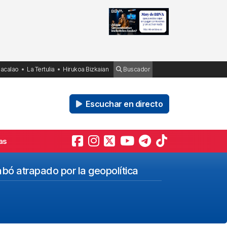
Bacalao
La Tertulia
Hirukoa Bizkaian
Buscador
Escuchar en directo
as
abó atrapado por la geopolítica