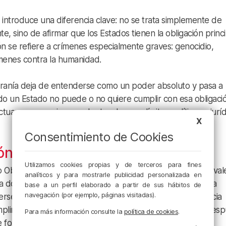
introduce una diferencia clave: no se trata simplemente de
e, sino de afirmar que los Estados tienen la obligación princi
n se refiere a crímenes especialmente graves: genocidio,
menes contra la humanidad.
eranía deja de entenderse como un poder absoluto y pasa a
 un Estado no puede o no quiere cumplir con esa obligació
uar, aunque siempre dentro de unos límites políticos y juríd
X
Consentimiento de Cookies
ión frecuente
Utilizamos cookies propias y de terceros para fines
do Obregón es que la responsabilidad de proteger no equival
analíticos y para mostrarle publicidad personalizada en
 doctrina se desarrolló sobre tres pilares. El primero es la
base a un perfil elaborado a partir de sus hábitos de
navegación (por ejemplo, páginas visitadas).
rseguir esos crímenes. El segundo se refiere a la asistencia
mplir con esa responsabilidad. El tercero contempla una res
Para más información consulte la
política de cookies
.
e forma evidente.