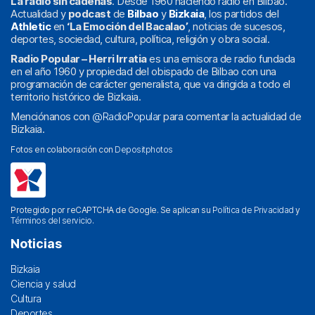
La radio sin cadenas
. Desde 1960 haciendo radio en Bilbao.
Actualidad y
podcast
de
Bilbao
y
Bizkaia
, los partidos del
Athletic
en
‘La Emoción del Bacalao’
, noticias de sucesos,
deportes, sociedad, cultura, política, religión y obra social.
Radio Popular – Herri Irratia
es una emisora de radio fundada
en el año 1960 y propiedad del obispado de Bilbao con una
programación de carácter generalista, que va dirigida a todo el
territorio histórico de Bizkaia.
Menciónanos con
@RadioPopular
para comentar la actualidad de
Bizkaia.
Fotos en colaboración con
Depositphotos
Protegido por reCAPTCHA de Google. Se aplican su
Política de Privacidad
y
Términos del servicio
.
Noticias
Bizkaia
Ciencia y salud
Cultura
Deportes