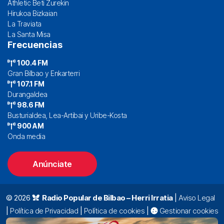
Athletic Beti Zurekin
Hirukoa Bizkaian
La Traviata
La Santa Misa
Frecuencias
100.4 FM
Gran Bilbao y Enkarterri
107.1 FM
Durangaldea
98.6 FM
Busturialdea, Lea-Artibai y Uribe-Kosta
900 AM
Onda media
Anúnciate
© 2026
Radio Popular de Bilbao – Herri Irratia
|
Aviso Legal
|
Política de Privacidad
|
Política de cookies
|
Gestionar cookies
Alda. Mazarredo, 47 – 7º 48009 Bilbao |
94 423 92 00
|