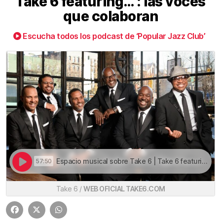
Take 6 featuring… : las voces
que colaboran
Escucha todos los podcast de ‘Popular Jazz Club’
Espacio musical sobre Take 6 | Take 6 featuring… : las voces que colaboran
57:50
Take 6 /
WEB OFICIAL TAKE6.COM