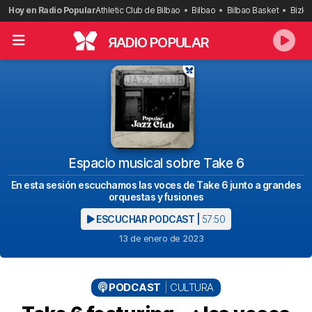
Saltar
Hoy en Radio Popular
Athletic Club de Bilbao
Bilbao
Bilbao Basket
Bizka
al
contenido
R
ADIO POPULAR
Espacio musical sobre Take 6
En esta sesión escuchamos las voces de Take 6 junto a grandes
orquestas y fusiones
ESCUCHAR PODCAST |
57:50
13 de enero de 2023
PODCAST
CULTURA