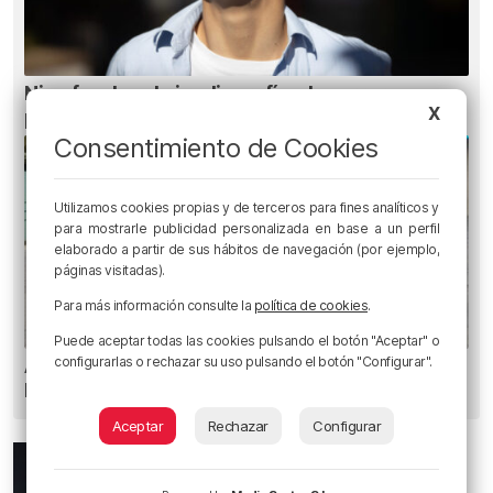
Ni gafas de sol ni radiografías: los errores que
X
pueden dañar la retina durante el eclipse
Consentimiento de Cookies
Utilizamos cookies propias y de terceros para fines analíticos y
para mostrarle publicidad personalizada en base a un perfil
elaborado a partir de sus hábitos de navegación (por ejemplo,
páginas visitadas).
Para más información consulte la
política de cookies
.
Puede aceptar todas las cookies pulsando el botón "Aceptar" o
configurarlas o rechazar su uso pulsando el botón "Configurar".
Amor y humor en Aste Nagusia: «¿Quién se
besa como en las películas?»
Aceptar
Rechazar
Configurar