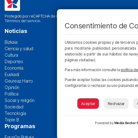
Protegido por reCAPTCHA de Google. Se aplican su
Política de Privacidad
y
Términos del servicio
.
Consentimiento de Co
Noticias
Bizkaia
Utilizamos cookies propias y de terceros pa
para mostrarle publicidad personalizada 
Ciencia y salud
elaborado a partir de sus hábitos de nave
Cultura
páginas visitadas).
Deportes
Economía
Para más información consulte la
política d
Euskadi
Puede aceptar todas las cookies pulsando 
Geureaz Harro
configurarlas o rechazar su uso pulsando el
Opinión
Política
Social y religión
Aceptar
Rechazar
Sociedad
Tecnología
Triple B
Powered by
Media Sector S
Programas
EgunOn Bizkaia