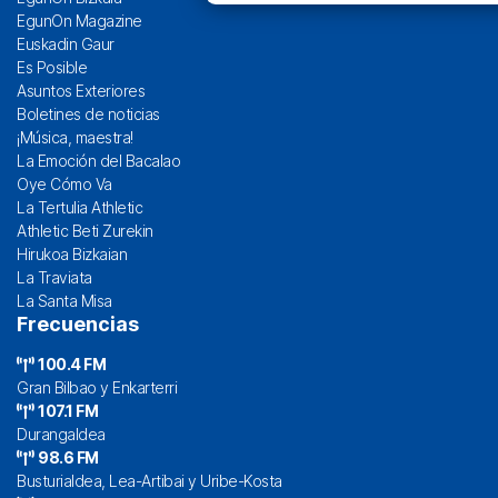
EgunOn Magazine
Euskadin Gaur
Es Posible
Asuntos Exteriores
Boletines de noticias
¡Música, maestra!
La Emoción del Bacalao
Oye Cómo Va
La Tertulia Athletic
Athletic Beti Zurekin
Hirukoa Bizkaian
La Traviata
La Santa Misa
Frecuencias
100.4 FM
Gran Bilbao y Enkarterri
107.1 FM
Durangaldea
98.6 FM
Busturialdea, Lea-Artibai y Uribe-Kosta