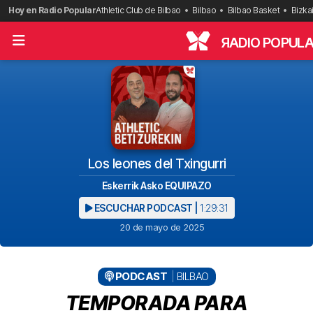
Saltar
Hoy en Radio Popular
Athletic Club de Bilbao
Bilbao
Bilbao Basket
Bizka
al
contenido
R
ADIO POPUL
Los leones del Txingurri
Eskerrik Asko EQUIPAZO
ESCUCHAR PODCAST |
1:29:31
20 de mayo de 2025
PODCAST
BILBAO
TEMPORADA PARA