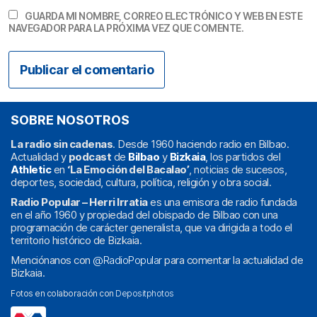
GUARDA MI NOMBRE, CORREO ELECTRÓNICO Y WEB EN ESTE
NAVEGADOR PARA LA PRÓXIMA VEZ QUE COMENTE.
SOBRE NOSOTROS
La radio sin cadenas
. Desde 1960 haciendo radio en Bilbao.
Actualidad y
podcast
de
Bilbao
y
Bizkaia
, los partidos del
Athletic
en
‘La Emoción del Bacalao’
, noticias de sucesos,
deportes, sociedad, cultura, política, religión y obra social.
Radio Popular – Herri Irratia
es una emisora de radio fundada
en el año 1960 y propiedad del obispado de Bilbao con una
programación de carácter generalista, que va dirigida a todo el
territorio histórico de Bizkaia.
Menciónanos con
@RadioPopular
para comentar la actualidad de
Bizkaia.
Fotos en colaboración con
Depositphotos