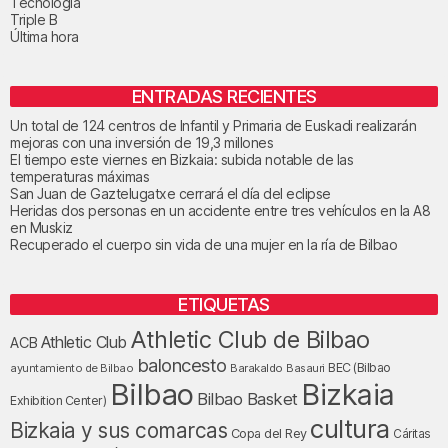
Tecnología
Triple B
Última hora
ENTRADAS RECIENTES
Un total de 124 centros de Infantil y Primaria de Euskadi realizarán
mejoras con una inversión de 19,3 millones
El tiempo este viernes en Bizkaia: subida notable de las
temperaturas máximas
San Juan de Gaztelugatxe cerrará el día del eclipse
Heridas dos personas en un accidente entre tres vehículos en la A8
en Muskiz
Recuperado el cuerpo sin vida de una mujer en la ría de Bilbao
ETIQUETAS
Athletic Club de Bilbao
Athletic Club
ACB
baloncesto
BEC (Bilbao
ayuntamiento de Bilbao
Barakaldo
Basauri
Bilbao
Bizkaia
Bilbao Basket
Exhibition Center)
cultura
Bizkaia y sus comarcas
Copa del Rey
Cáritas