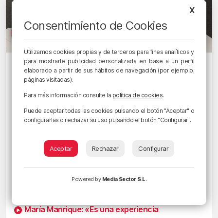
X
Consentimiento de Cookies
Utilizamos cookies propias y de terceros para fines analíticos y
para mostrarle publicidad personalizada en base a un perfil
ES POSIBLE
elaborado a partir de sus hábitos de navegación (por ejemplo,
Kerman López: «La primera encíclica
páginas visitadas).
del papa León XIV ‘Magnifica
Para más información consulte la
política de cookies
.
Humanitas’ recuerda que las personas
Puede aceptar todas las cookies pulsando el botón "Aceptar" o
tienen que ser beneficiadas por los
configurarlas o rechazar su uso pulsando el botón "Configurar".
nuevos progresos tecnológicos»
27/05/2026 • 19:30 • JUANMA JUBERA
Aceptar
Rechazar
Configurar
Ignacio Fernández: «Papa León XIV, bondad,
verdad y serenidad»
Powered by
Media Sector S.L.
La diócesis de Bilbao presente en Madrid en los
actos de la visita del Papa León XIV a España
María Manrique: «Es una experiencia