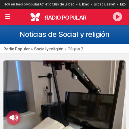
Saltar
Hoy en Radio Popular
Athletic Club de Bilbao
Bilbao
Bilbao Basket
Bizka
al
contenido
R
ADIO POPULAR
Noticias de Social y religión
Radio Popular
»
Social y religión
»
Página 2