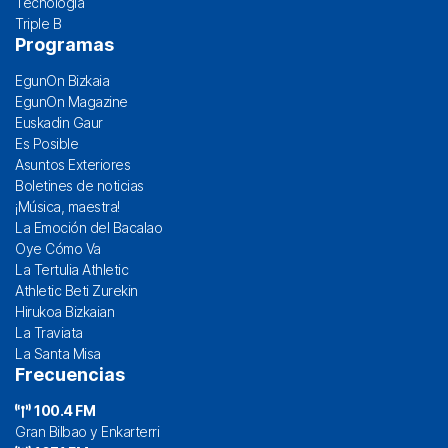
Tecnología
Triple B
Programas
EgunOn Bizkaia
EgunOn Magazine
Euskadin Gaur
Es Posible
Asuntos Exteriores
Boletines de noticias
¡Música, maestra!
La Emoción del Bacalao
Oye Cómo Va
La Tertulia Athletic
Athletic Beti Zurekin
Hirukoa Bizkaian
La Traviata
La Santa Misa
Frecuencias
100.4 FM
Gran Bilbao y Enkarterri