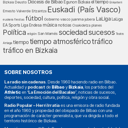
Diócesis de Bilbao
el tiempo
Egunon Bizkaia
Deusto
Bizkaia
Enkarterri
Euskadi (País Vasco)
Ernesto Valverde
Ertzaintza
fútbol
LaLiga
LaLiga
Gobierno vasco
juanma jubera
fiestas
euskera
música
EA Sports
Liga Endesa
noticias
Osakidetza
planes
Política
sociedad
sucesos
San Mamés
religión
Teatro
tráfico
tiempo atmosférico
tiempo
Arriaga
tráfico en Bizkaia
SOBRE NOSOTROS
La radio sin cadenas
. Desde 1960 haciendo radio en Bilbao.
Actualidad y
podcast
de
Bilbao
y
Bizkaia
, los partidos del
Athletic
en
‘La Emoción del Bacalao’
, noticias de sucesos,
deportes, sociedad, cultura, política, religión y obra social.
Radio Popular – Herri Irratia
es una emisora de radio fundada
en el año 1960 y propiedad del obispado de Bilbao con una
programación de carácter generalista, que va dirigida a todo el
territorio histórico de Bizkaia.