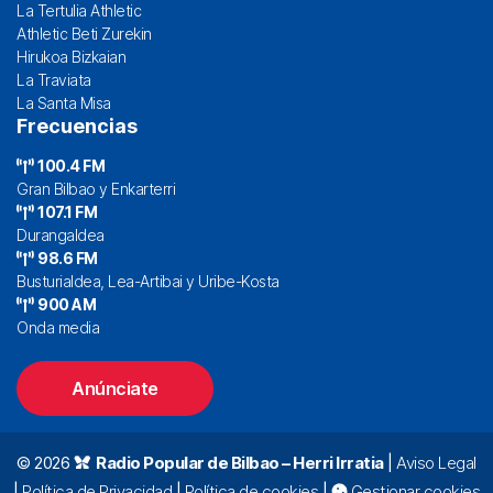
La Tertulia Athletic
Athletic Beti Zurekin
Hirukoa Bizkaian
La Traviata
La Santa Misa
Frecuencias
100.4 FM
Gran Bilbao y Enkarterri
107.1 FM
Durangaldea
98.6 FM
Busturialdea, Lea-Artibai y Uribe-Kosta
900 AM
Onda media
Anúnciate
© 2026
Radio Popular de Bilbao – Herri Irratia
|
Aviso Legal
|
Política de Privacidad
|
Política de cookies
|
Gestionar cookies