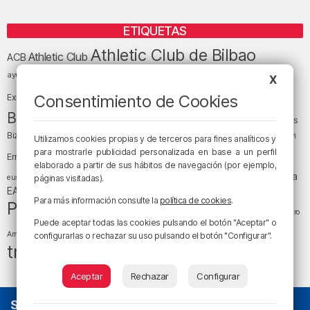
ETIQUETAS
Athletic Club de Bilbao
Athletic Club
ACB
baloncesto
BEC (Bilbao
ayuntamiento de Bilbao
Barakaldo
Basauri
X
Bilbao
Bizkaia
Bilbao Basket
Consentimiento de Cookies
Exhibition Center)
cultura
Bizkaia y sus comarcas
Copa del Rey
Cáritas
Diócesis de Bilbao
el tiempo
Egunon Bizkaia
Deusto
Bizkaia
Enkarterri
Utilizamos cookies propias y de terceros para fines analíticos y
Euskadi (País Vasco)
para mostrarle publicidad personalizada en base a un perfil
Ernesto Valverde
Ertzaintza
elaborado a partir de sus hábitos de navegación (por ejemplo,
fútbol
LaLiga
LaLiga
Gobierno vasco
juanma jubera
fiestas
euskera
páginas visitadas).
música
EA Sports
Liga Endesa
noticias
Osakidetza
planes
Para más información consulte la
política de cookies
.
Política
sociedad
sucesos
San Mamés
religión
Teatro
Puede aceptar todas las cookies pulsando el botón "Aceptar" o
tráfico
tiempo atmosférico
tiempo
Arriaga
configurarlas o rechazar su uso pulsando el botón "Configurar".
tráfico en Bizkaia
Aceptar
Rechazar
Configurar
SOBRE NOSOTROS