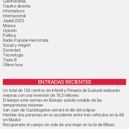
Gastronomía
Gaurko abestia
Informativos
Internacional
Jaialdi 2025
Música
Opinión
Política
Radio Popular-Herri Irratia
Social y religión
Sociedad
Tecnología
Triple B
Última hora
ENTRADAS RECIENTES
Un total de 124 centros de Infantil y Primaria de Euskadi realizarán
mejoras con una inversión de 19,3 millones
El tiempo este viernes en Bizkaia: subida notable de las
temperaturas máximas
San Juan de Gaztelugatxe cerrará el día del eclipse
Heridas dos personas en un accidente entre tres vehículos en la A8
en Muskiz
Recuperado el cuerpo sin vida de una mujer en la ría de Bilbao