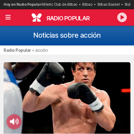
Saltar
Hoy en Radio Popular
Athletic Club de Bilbao
Bilbao
Bilbao Basket
Bizka
al
contenido
R
ADIO POPULAR
Noticias sobre acción
Radio Popular
»
acción