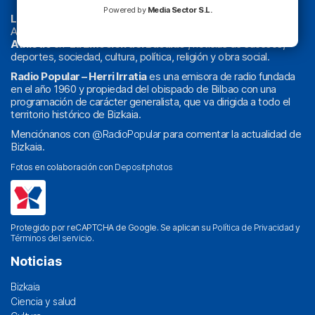
Powered by
Media Sector S.L.
La radio sin cadenas
. Desde 1960 haciendo radio en Bilbao.
Actualidad y
podcast
de
Bilbao
y
Bizkaia
, los partidos del
Athletic
en
‘La Emoción del Bacalao’
, noticias de sucesos,
deportes, sociedad, cultura, política, religión y obra social.
Radio Popular – Herri Irratia
es una emisora de radio fundada
en el año 1960 y propiedad del obispado de Bilbao con una
programación de carácter generalista, que va dirigida a todo el
territorio histórico de Bizkaia.
Menciónanos con
@RadioPopular
para comentar la actualidad de
Bizkaia.
Fotos en colaboración con
Depositphotos
Protegido por reCAPTCHA de Google. Se aplican su
Política de Privacidad
y
Términos del servicio
.
Noticias
Bizkaia
Ciencia y salud