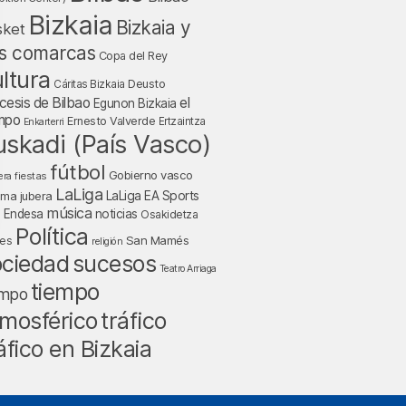
Bizkaia
Bizkaia y
sket
s comarcas
Copa del Rey
ltura
Deusto
Cáritas Bizkaia
cesis de Bilbao
el
Egunon Bizkaia
mpo
Ernesto Valverde
Ertzaintza
Enkarterri
uskadi (País Vasco)
fútbol
Gobierno vasco
fiestas
era
LaLiga
LaLiga EA Sports
nma jubera
música
a Endesa
noticias
Osakidetza
Política
San Mamés
nes
religión
ociedad
sucesos
Teatro Arriaga
tiempo
empo
tráfico
mosférico
áfico en Bizkaia