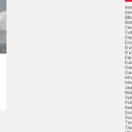
Ast
Ast
Bil
Biz
Cie
Cul
Dep
Eco
El 
El p
Esp
Eus
Gas
Gau
Inf
Int
Jai
Mús
Opi
Polí
Radi
Soci
Soc
Tec
Trip