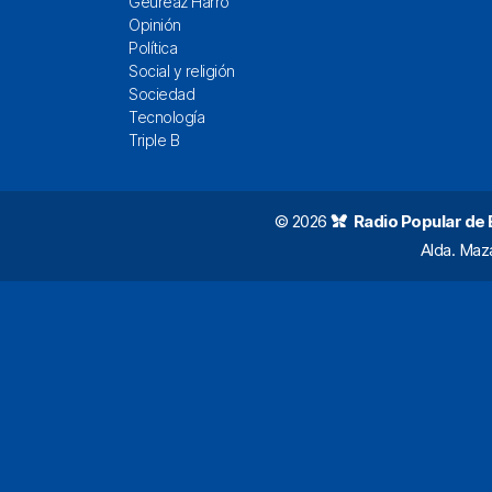
Geureaz Harro
Opinión
Política
Social y religión
Sociedad
Tecnología
Triple B
© 2026
Radio Popular de Bi
Alda. Maz