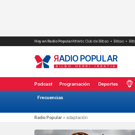
Saltar
al
contenido
Hoy en Radio Popular
Athletic Club de Bilbao
Bilbao
Bil
R
ADIO POPULAR
BILBO
HERRI
IRRATIA
Podcast
Programación
Deportes
Frecuencias
Radio Popular
»
adaptación