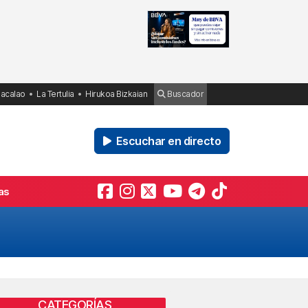
Bacalao
La Tertulia
Hirukoa Bizkaian
Buscador
Escuchar en directo
as
CATEGORÍAS