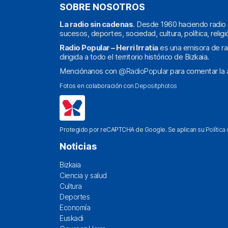
SOBRE NOSOTROS
La radio sin cadenas
. Desde 1960 haciendo radio 
sucesos, deportes, sociedad, cultura, política, religi
Radio Popular – Herri Irratia
es una emisora de ra
dirigida a todo el territorio histórico de Bizkaia.
Menciónanos con
@RadioPopular
para comentar la a
Fotos en colaboración con
Depositphotos
Protegido por reCAPTCHA de Google. Se aplican su
Política
Noticias
Bizkaia
Ciencia y salud
Cultura
Deportes
Economía
Euskadi