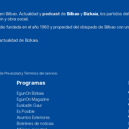
en Bilbao. Actualidad y
podcast
de
Bilbao
y
Bizkaia
, los partidos de
ón y obra social.
dio fundada en el año 1960 y propiedad del obispado de Bilbao con un
ctualidad de Bizkaia.
 de Privacidad
y
Términos del servicio
.
Programas
EgunOn Bizkaia
EgunOn Magazine
Euskadin Gaur
Es Posible
Asuntos Exteriores
Boletines de noticias