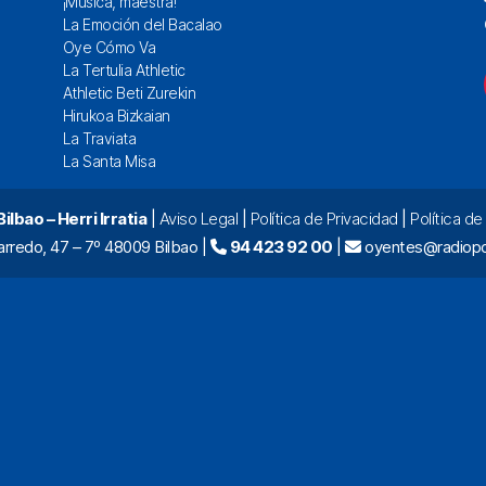
¡Música, maestra!
La Emoción del Bacalao
Oye Cómo Va
La Tertulia Athletic
Athletic Beti Zurekin
Hirukoa Bizkaian
La Traviata
La Santa Misa
lbao – Herri Irratia
|
Aviso Legal
|
Política de Privacidad
|
Política d
arredo, 47 – 7º 48009 Bilbao |
94 423 92 00
|
oyentes@radiopo