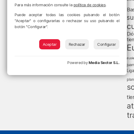
Para más información consulte la
política de cookies
.
Ba
Puede aceptar todas las cookies pulsando el botón
su
"Aceptar" o configurarlas o rechazar su uso pulsando el
cu
botón "Configurar".
Dió
tie
Aceptar
Rechazar
Configurar
E
eusk
Powered by
Media Sector S.L.
jua
Lig
pla
s
ti
at
tr