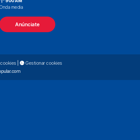
900 AM
Onda media
Anúnciate
e cookies
|
Gestionar cookies
pular.com