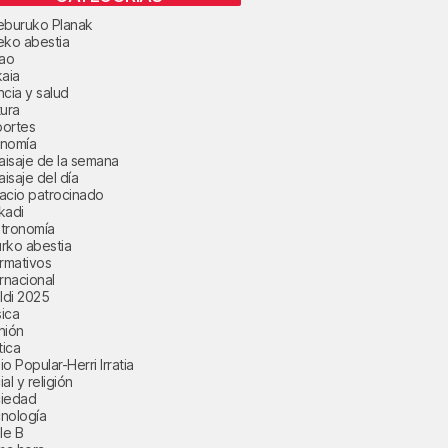
eburuko Planak
eko abestia
bao
kaia
ncia y salud
tura
ortes
nomía
paisaje de la semana
aisaje del día
acio patrocinado
kadi
tronomía
rko abestia
ormativos
ernacional
aldi 2025
ica
nión
tica
o Popular-Herri Irratia
al y religión
iedad
nología
le B