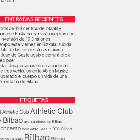
ima hora
ENTRADAS RECIENTES
otal de 124 centros de Infantil y
maria de Euskadi realizarán mejoras con
 inversión de 19,3 millones
tiempo este viernes en Bizkaia: subida
able de las temperaturas máximas
 Juan de Gaztelugatxe cerrará el día
 eclipse
idas dos personas en un accidente
re tres vehículos en la A8 en Muskiz
uperado el cuerpo sin vida de una
r en la ría de Bilbao
ETIQUETAS
Athletic Club
Athletic Club
B
 Bilbao
ayuntamiento de Bilbao
loncesto
BEC (Bilbao
Barakaldo
Basauri
Bilbao
Bilbao
bition Center)