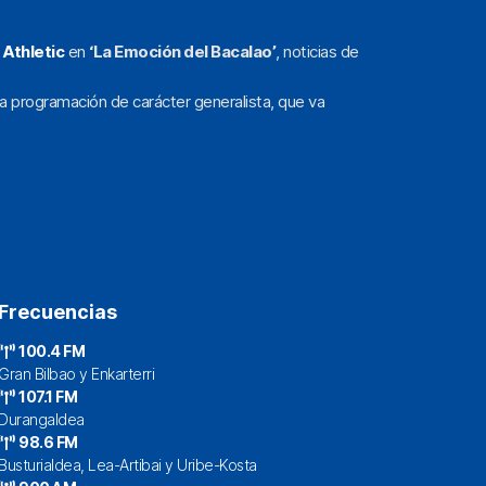
l
Athletic
en
‘La Emoción del Bacalao’
, noticias de
a programación de carácter generalista, que va
Frecuencias
100.4 FM
Gran Bilbao y Enkarterri
107.1 FM
Durangaldea
98.6 FM
Busturialdea, Lea-Artibai y Uribe-Kosta