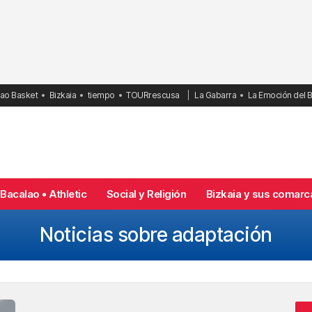
bao Basket
Bizkaia
tiempo
TOURrescusa
La Gabarra
La Emoción del 
Bacalao • Athletic
Social y Religión
Bizkaia y sus comarc
Noticias sobre adaptación