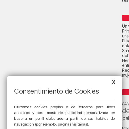
Últ
Un t
Pri
una
El 
not
San
del
Her
ent
Rec
muje
X
Consentimiento de Cookies
AC
Utilizamos cookies propias y de terceros para fines
de
analíticos y para mostrarle publicidad personalizada en
ba
base a un perfil elaborado a partir de sus hábitos de
navegación (por ejemplo, páginas visitadas).
Exhi