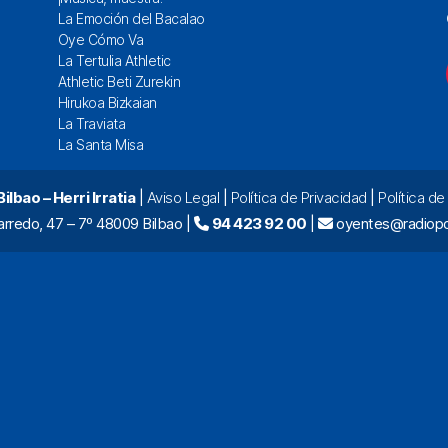
La Emoción del Bacalao
Oye Cómo Va
La Tertulia Athletic
Athletic Beti Zurekin
Hirukoa Bizkaian
La Traviata
La Santa Misa
lbao – Herri Irratia
|
Aviso Legal
|
Política de Privacidad
|
Política d
arredo, 47 – 7º 48009 Bilbao |
94 423 92 00
|
oyentes@radiopo