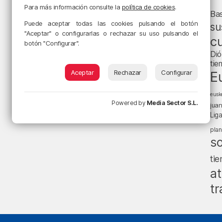
Para más información consulte la
política de cookies
.
Ba
Puede aceptar todas las cookies pulsando el botón
su
"Aceptar" o configurarlas o rechazar su uso pulsando el
cu
botón "Configurar".
Dió
tie
Aceptar
Rechazar
Configurar
E
eusk
Powered by
Media Sector S.L.
jua
Lig
pla
s
ti
at
tr