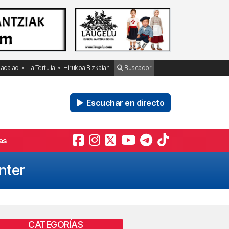
Bacalao
La Tertulia
Hirukoa Bizkaian
Buscador
Escuchar en directo
as
nter
CATEGORÍAS