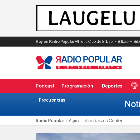
Saltar
al
contenido
Hoy en Radio Popular
Athletic Club de Bilbao
Bilbao
Bil
R
ADIO POPULAR
BILBO
HERRI
IRRATIA
Podcast
Programación
Deportes
Frecuencias
Not
Radio Popular
»
Agirre Lehendakaria Center