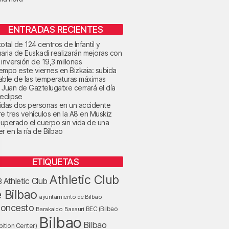
ENTRADAS RECIENTES
otal de 124 centros de Infantil y
maria de Euskadi realizarán mejoras con
 inversión de 19,3 millones
tiempo este viernes en Bizkaia: subida
able de las temperaturas máximas
 Juan de Gaztelugatxe cerrará el día
 eclipse
idas dos personas en un accidente
re tres vehículos en la A8 en Muskiz
uperado el cuerpo sin vida de una
r en la ría de Bilbao
ETIQUETAS
Athletic Club
Athletic Club
B
 Bilbao
ayuntamiento de Bilbao
loncesto
BEC (Bilbao
Barakaldo
Basauri
Bilbao
Bilbao
bition Center)