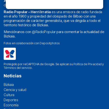
Athletic
en
‘La Emoción del Bacalao’
, noticias de sucesos,
deportes, sociedad, cultura, política, religión y obra social.
Radio Popular – Herri Irratia
es una emisora de radio fundada
en el año 1960 y propiedad del obispado de Bilbao con una
programación de carácter generalista, que va dirigida a todo el
territorio histórico de Bizkaia.
Menciónanos con
@RadioPopular
para comentar la actualidad de
Bizkaia.
Fotos en colaboración con
Depositphotos
Protegido por reCAPTCHA de Google. Se aplican su
Política de Privacidad
y
Términos del servicio
.
Noticias
Bizkaia
Ciencia y salud
Cultura
Deportes
Economía