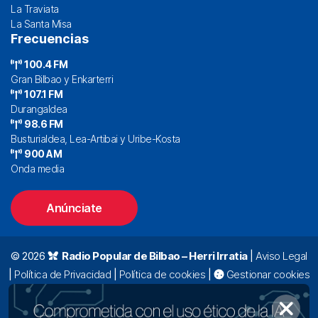
La Traviata
La Santa Misa
Frecuencias
100.4 FM
Gran Bilbao y Enkarterri
107.1 FM
Durangaldea
98.6 FM
Busturialdea, Lea-Artibai y Uribe-Kosta
900 AM
Onda media
Anúnciate
© 2026
Radio Popular de Bilbao – Herri Irratia
|
Aviso Legal
|
Política de Privacidad
|
Política de cookies
|
Gestionar cookies
Alda. Mazarredo, 47 – 7º 48009 Bilbao |
94 423 92 00
|
oyentes@radiopopular.com