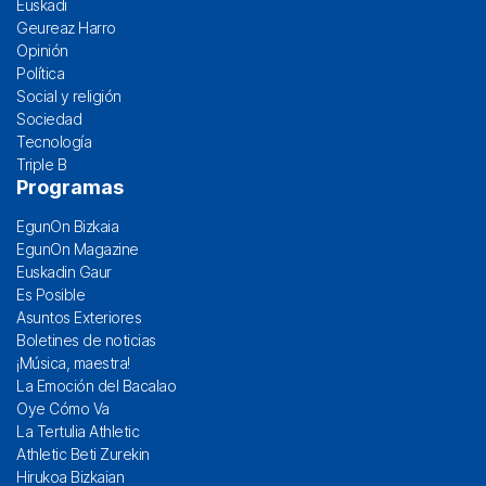
Euskadi
Geureaz Harro
Opinión
Política
Social y religión
Sociedad
Tecnología
Triple B
Programas
EgunOn Bizkaia
EgunOn Magazine
Euskadin Gaur
Es Posible
Asuntos Exteriores
Boletines de noticias
¡Música, maestra!
La Emoción del Bacalao
Oye Cómo Va
La Tertulia Athletic
Athletic Beti Zurekin
Hirukoa Bizkaian