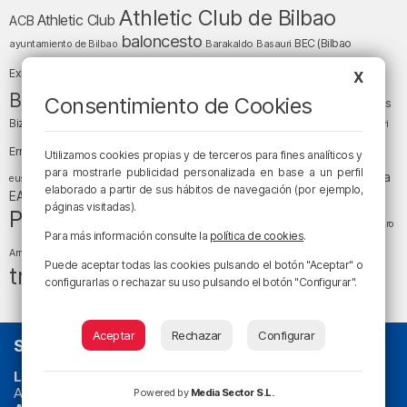
Athletic Club de Bilbao
Athletic Club
ACB
baloncesto
BEC (Bilbao
ayuntamiento de Bilbao
Barakaldo
Basauri
Bilbao
Bizkaia
Bilbao Basket
Exhibition Center)
X
cultura
Bizkaia y sus comarcas
Consentimiento de Cookies
Copa del Rey
Cáritas
Diócesis de Bilbao
el tiempo
Egunon Bizkaia
Deusto
Bizkaia
Enkarterri
Euskadi (País Vasco)
Ernesto Valverde
Ertzaintza
Utilizamos cookies propias y de terceros para fines analíticos y
fútbol
LaLiga
para mostrarle publicidad personalizada en base a un perfil
LaLiga
Gobierno vasco
juanma jubera
fiestas
euskera
elaborado a partir de sus hábitos de navegación (por ejemplo,
música
EA Sports
Liga Endesa
noticias
Osakidetza
planes
páginas visitadas).
Política
sociedad
sucesos
San Mamés
religión
Teatro
Para más información consulte la
política de cookies
.
tráfico
tiempo atmosférico
tiempo
Arriaga
Puede aceptar todas las cookies pulsando el botón "Aceptar" o
tráfico en Bizkaia
configurarlas o rechazar su uso pulsando el botón "Configurar".
Aceptar
Rechazar
Configurar
SOBRE NOSOTROS
La radio sin cadenas
. Desde 1960 haciendo radio en Bilbao.
Actualidad y
podcast
de
Bilbao
y
Bizkaia
, los partidos del
Powered by
Media Sector S.L.