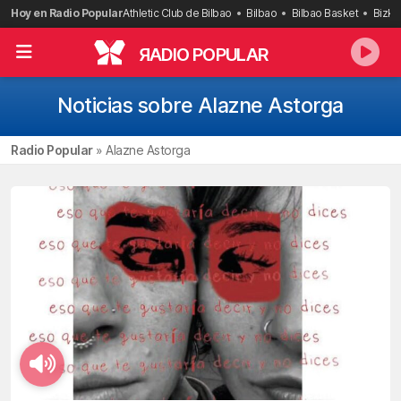
Saltar
Hoy en Radio Popular
Athletic Club de Bilbao
Bilbao
Bilbao Basket
Bizka
al
contenido
R
ADIO POPULAR
Noticias sobre Alazne Astorga
Radio Popular
»
Alazne Astorga