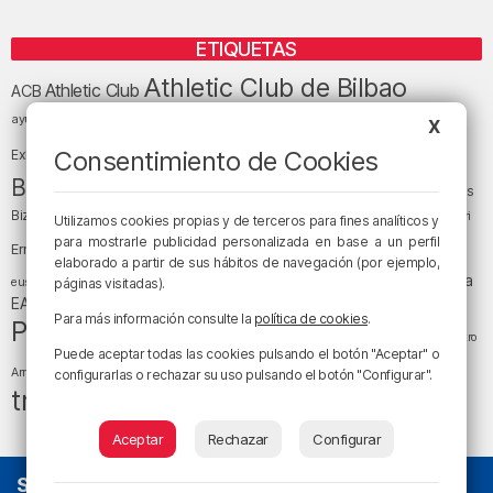
ETIQUETAS
Athletic Club de Bilbao
Athletic Club
ACB
baloncesto
BEC (Bilbao
ayuntamiento de Bilbao
Barakaldo
Basauri
X
Bilbao
Bizkaia
Bilbao Basket
Consentimiento de Cookies
Exhibition Center)
cultura
Bizkaia y sus comarcas
Copa del Rey
Cáritas
Diócesis de Bilbao
el tiempo
Egunon Bizkaia
Deusto
Bizkaia
Enkarterri
Utilizamos cookies propias y de terceros para fines analíticos y
Euskadi (País Vasco)
para mostrarle publicidad personalizada en base a un perfil
Ernesto Valverde
Ertzaintza
elaborado a partir de sus hábitos de navegación (por ejemplo,
fútbol
LaLiga
LaLiga
Gobierno vasco
juanma jubera
fiestas
euskera
páginas visitadas).
música
EA Sports
Liga Endesa
noticias
Osakidetza
planes
Para más información consulte la
política de cookies
.
Política
sociedad
sucesos
San Mamés
religión
Teatro
Puede aceptar todas las cookies pulsando el botón "Aceptar" o
tráfico
tiempo atmosférico
tiempo
Arriaga
configurarlas o rechazar su uso pulsando el botón "Configurar".
tráfico en Bizkaia
Aceptar
Rechazar
Configurar
SOBRE NOSOTROS