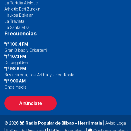
La Tertulia Athletic
Athletic Beti Zurekin
Hirukoa Bizkaian
La Traviata
La Santa Misa
Frecuencias
100.4 FM
Gran Bilbao y Enkarterri
107.1 FM
Durangaldea
98.6 FM
Busturialdea, Lea-Artibai y Uribe-Kosta
900 AM
Onda media
Anúnciate
© 2026
Radio Popular de Bilbao – Herri Irratia
|
Aviso Legal
|
Política de Privacidad
|
Política de cookies
|
Gestionar cookies