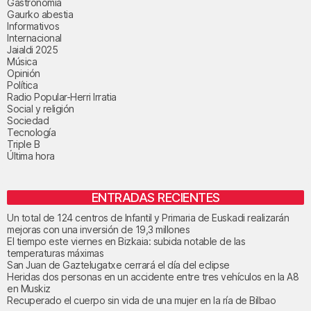
Gastronomía
Gaurko abestia
Informativos
Internacional
Jaialdi 2025
Música
Opinión
Política
Radio Popular-Herri Irratia
Social y religión
Sociedad
Tecnología
Triple B
Última hora
ENTRADAS RECIENTES
Un total de 124 centros de Infantil y Primaria de Euskadi realizarán
mejoras con una inversión de 19,3 millones
El tiempo este viernes en Bizkaia: subida notable de las
temperaturas máximas
San Juan de Gaztelugatxe cerrará el día del eclipse
Heridas dos personas en un accidente entre tres vehículos en la A8
en Muskiz
Recuperado el cuerpo sin vida de una mujer en la ría de Bilbao