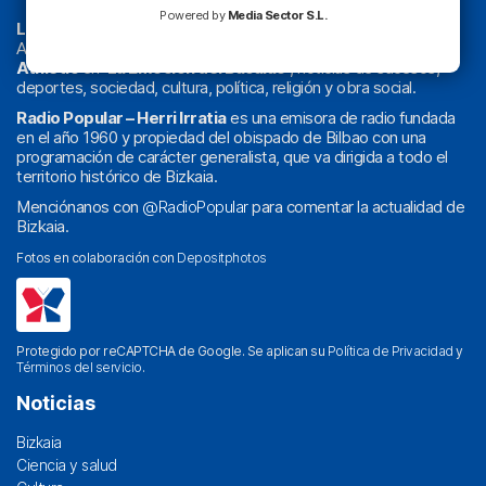
Powered by
Media Sector S.L.
La radio sin cadenas
. Desde 1960 haciendo radio en Bilbao.
Actualidad y
podcast
de
Bilbao
y
Bizkaia
, los partidos del
Athletic
en
‘La Emoción del Bacalao’
, noticias de sucesos,
deportes, sociedad, cultura, política, religión y obra social.
Radio Popular – Herri Irratia
es una emisora de radio fundada
en el año 1960 y propiedad del obispado de Bilbao con una
programación de carácter generalista, que va dirigida a todo el
territorio histórico de Bizkaia.
Menciónanos con
@RadioPopular
para comentar la actualidad de
Bizkaia.
Fotos en colaboración con
Depositphotos
Protegido por reCAPTCHA de Google. Se aplican su
Política de Privacidad
y
Términos del servicio
.
Noticias
Bizkaia
Ciencia y salud