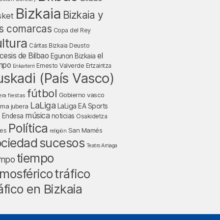
Bizkaia
Bizkaia y
sket
s comarcas
Copa del Rey
ltura
Deusto
Cáritas Bizkaia
cesis de Bilbao
el
Egunon Bizkaia
mpo
Ernesto Valverde
Ertzaintza
Enkarterri
uskadi (País Vasco)
fútbol
Gobierno vasco
fiestas
era
LaLiga
LaLiga EA Sports
nma jubera
música
a Endesa
noticias
Osakidetza
Política
San Mamés
nes
religión
ociedad
sucesos
Teatro Arriaga
tiempo
empo
tráfico
mosférico
áfico en Bizkaia