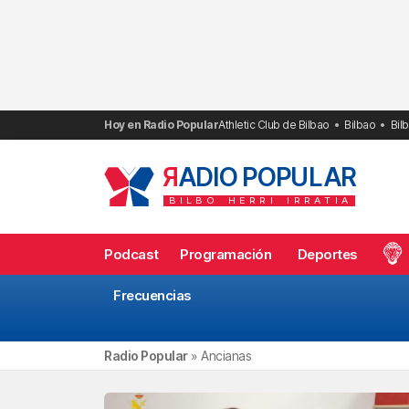
Saltar
al
contenido
Hoy en Radio Popular
Athletic Club de Bilbao
Bilbao
Bil
R
ADIO POPULAR
BILBO
HERRI
IRRATIA
Podcast
Programación
Deportes
Frecuencias
Radio Popular
»
Ancianas