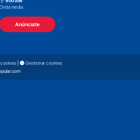
900 AM
Onda media
Anúnciate
e cookies
|
Gestionar cookies
pular.com