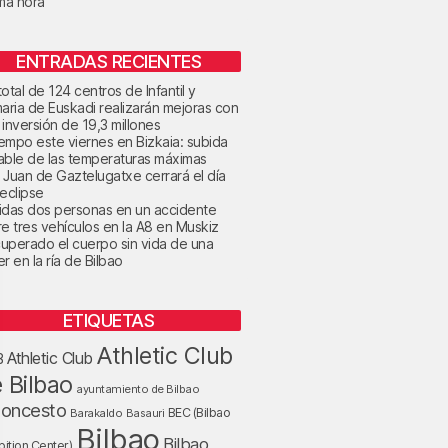
ima hora
ENTRADAS RECIENTES
otal de 124 centros de Infantil y
maria de Euskadi realizarán mejoras con
 inversión de 19,3 millones
tiempo este viernes en Bizkaia: subida
able de las temperaturas máximas
 Juan de Gaztelugatxe cerrará el día
 eclipse
idas dos personas en un accidente
re tres vehículos en la A8 en Muskiz
uperado el cuerpo sin vida de una
r en la ría de Bilbao
ETIQUETAS
Athletic Club
Athletic Club
B
 Bilbao
ayuntamiento de Bilbao
loncesto
BEC (Bilbao
Barakaldo
Basauri
Bilbao
Bilbao
bition Center)