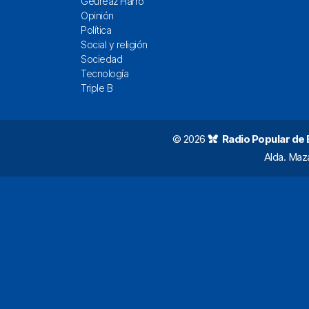
Geureaz Harro
Opinión
Política
Social y religión
Sociedad
Tecnología
Triple B
© 2026
Radio Popular de Bi
Alda. Maz