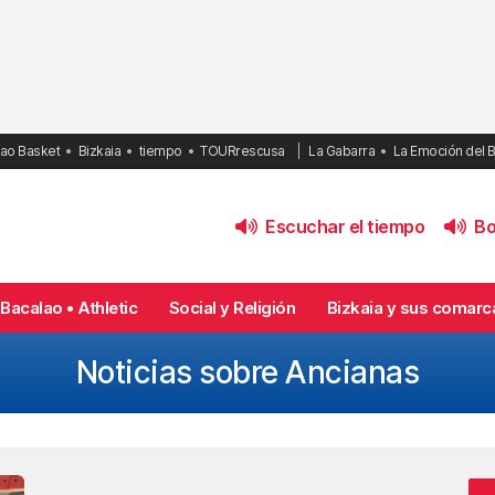
bao Basket
Bizkaia
tiempo
TOURrescusa
La Gabarra
La Emoción del 
Escuchar el tiempo
Bol
Bacalao • Athletic
Social y Religión
Bizkaia y sus comarc
Noticias sobre Ancianas