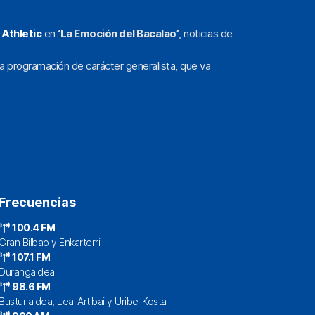
l
Athletic
en
‘La Emoción del Bacalao’
, noticias de
a programación de carácter generalista, que va
Frecuencias
100.4 FM
Gran Bilbao y Enkarterri
107.1 FM
Durangaldea
98.6 FM
Busturialdea, Lea-Artibai y Uribe-Kosta