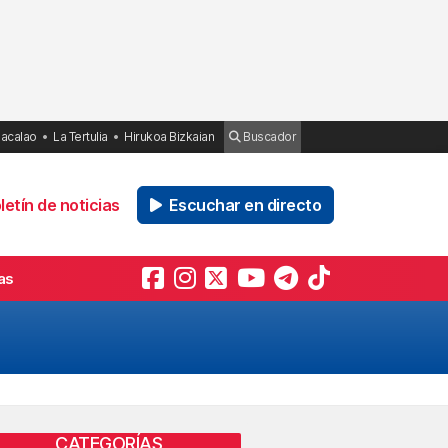
Bacalao
La Tertulia
Hirukoa Bizkaian
Buscador
etín de noticias
Escuchar en directo
as
CATEGORÍAS