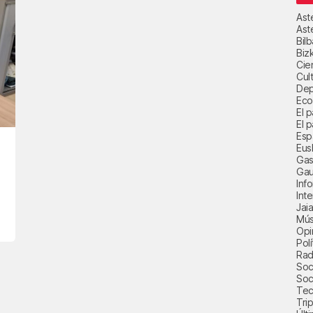
Ast
Ast
Bil
Biz
Cie
Cul
Dep
Eco
El 
El p
Esp
Eus
Gas
Gau
Inf
Int
Jai
Mús
Opi
Polí
Radi
Soci
Soc
Tec
Trip