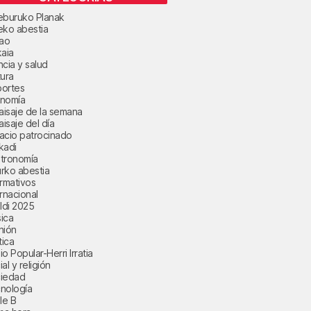
eburuko Planak
eko abestia
bao
kaia
ncia y salud
tura
ortes
nomía
paisaje de la semana
aisaje del día
acio patrocinado
kadi
tronomía
rko abestia
ormativos
ernacional
aldi 2025
ica
nión
tica
o Popular-Herri Irratia
al y religión
iedad
nología
le B