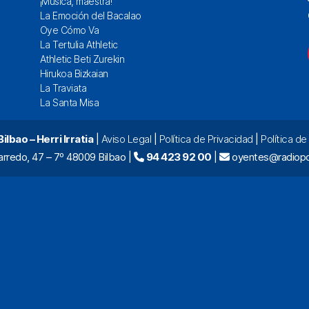
¡Música, maestra!
La Emoción del Bacalao
Oye Cómo Va
La Tertulia Athletic
Athletic Beti Zurekin
Hirukoa Bizkaian
La Traviata
La Santa Misa
lbao – Herri Irratia
|
Aviso Legal
|
Política de Privacidad
|
Política d
arredo, 47 – 7º 48009 Bilbao |
94 423 92 00
|
oyentes@radiopo