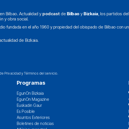
en Bilbao. Actualidad y
podcast
de
Bilbao
y
Bizkaia
, los partidos de
ón y obra social.
dio fundada en el año 1960 y propiedad del obispado de Bilbao con un
ctualidad de Bizkaia.
 de Privacidad
y
Términos del servicio
.
Programas
EgunOn Bizkaia
EgunOn Magazine
Euskadin Gaur
Es Posible
Asuntos Exteriores
Boletines de noticias