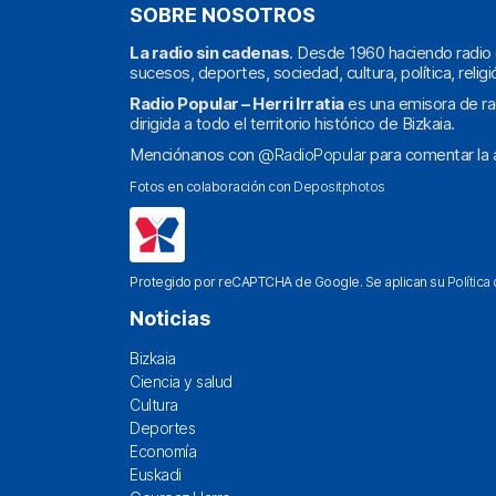
SOBRE NOSOTROS
La radio sin cadenas
. Desde 1960 haciendo radio 
sucesos, deportes, sociedad, cultura, política, religi
Radio Popular – Herri Irratia
es una emisora de ra
dirigida a todo el territorio histórico de Bizkaia.
Menciónanos con
@RadioPopular
para comentar la a
Fotos en colaboración con
Depositphotos
Protegido por reCAPTCHA de Google. Se aplican su
Política
Noticias
Bizkaia
Ciencia y salud
Cultura
Deportes
Economía
Euskadi