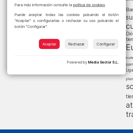
Para más información consulte la
política de cookies
.
Ba
Puede aceptar todas las cookies pulsando el botón
su
"Aceptar" o configurarlas o rechazar su uso pulsando el
cu
botón "Configurar".
Dió
tie
Aceptar
Rechazar
Configurar
E
eusk
Powered by
Media Sector S.L.
jua
Lig
pla
s
ti
at
tr