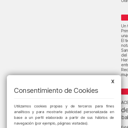
Últ
Un t
Pri
una
El 
not
San
del
Her
ent
Rec
muje
X
Consentimiento de Cookies
AC
Utilizamos cookies propias y de terceros para fines
de
analíticos y para mostrarle publicidad personalizada en
ba
base a un perfil elaborado a partir de sus hábitos de
navegación (por ejemplo, páginas visitadas).
Exhi