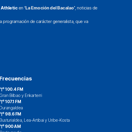
l
Athletic
en
‘La Emoción del Bacalao’
, noticias de
a programación de carácter generalista, que va
Frecuencias
100.4 FM
Gran Bilbao y Enkarterri
107.1 FM
Durangaldea
98.6 FM
Busturialdea, Lea-Artibai y Uribe-Kosta
900 AM