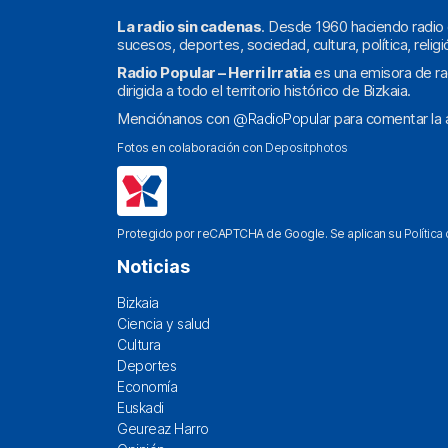
La radio sin cadenas
. Desde 1960 haciendo radio 
sucesos, deportes, sociedad, cultura, política, religi
Radio Popular – Herri Irratia
es una emisora de ra
dirigida a todo el territorio histórico de Bizkaia.
Menciónanos con
@RadioPopular
para comentar la a
Fotos en colaboración con
Depositphotos
Protegido por reCAPTCHA de Google. Se aplican su
Política
Noticias
Bizkaia
Ciencia y salud
Cultura
Deportes
Economía
Euskadi
Geureaz Harro