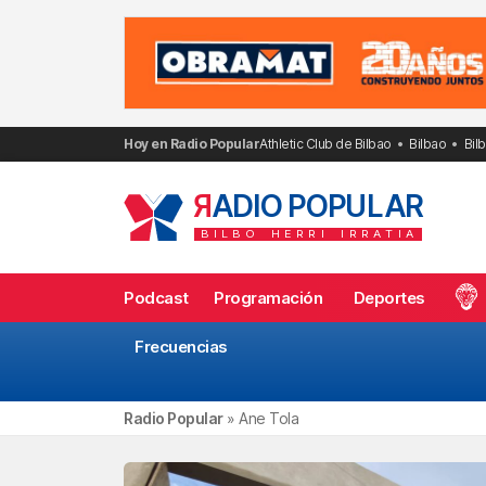
Saltar
al
contenido
Hoy en Radio Popular
Athletic Club de Bilbao
Bilbao
Bil
R
ADIO POPULAR
BILBO
HERRI
IRRATIA
Podcast
Programación
Deportes
Frecuencias
Radio Popular
»
Ane Tola