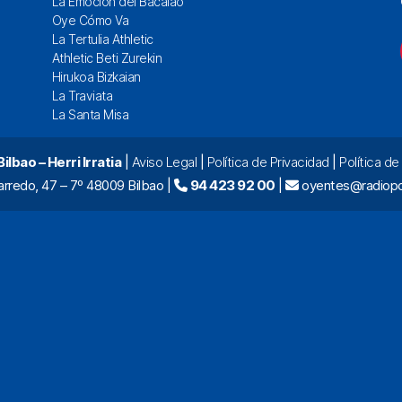
La Emoción del Bacalao
Oye Cómo Va
La Tertulia Athletic
Athletic Beti Zurekin
Hirukoa Bizkaian
La Traviata
La Santa Misa
lbao – Herri Irratia
|
Aviso Legal
|
Política de Privacidad
|
Política d
arredo, 47 – 7º 48009 Bilbao |
94 423 92 00
|
oyentes@radiopo