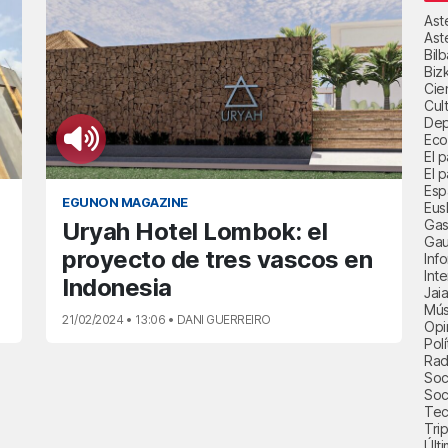
Ast
Ast
Bil
Biz
Cie
Cul
Dep
Eco
El 
El p
Esp
EGUNON MAGAZINE
Eus
Gas
Uryah Hotel Lombok: el
Gau
proyecto de tres vascos en
Inf
Int
Indonesia
Jai
Mús
21/02/2024 • 13:06 • DANI GUERREIRO
Opi
Polí
Radi
Soci
Soc
Tec
Trip
Últ