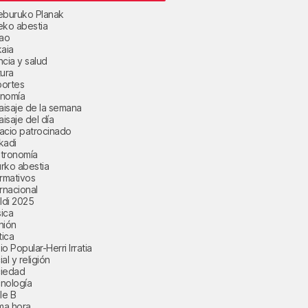
eburuko Planak
eko abestia
bao
kaia
ncia y salud
tura
ortes
nomía
paisaje de la semana
aisaje del día
acio patrocinado
kadi
tronomía
rko abestia
ormativos
ernacional
aldi 2025
ica
nión
tica
o Popular-Herri Irratia
al y religión
iedad
nología
le B
ima hora