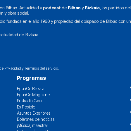
en Bilbao. Actualidad y
podcast
de
Bilbao
y
Bizkaia
, los partidos de
ón y obra social.
dio fundada en el año 1960 y propiedad del obispado de Bilbao con un
ctualidad de Bizkaia.
 de Privacidad
y
Términos del servicio
.
Programas
EgunOn Bizkaia
EgunOn Magazine
Euskadin Gaur
Es Posible
Asuntos Exteriores
Boletines de noticias
¡Música, maestra!