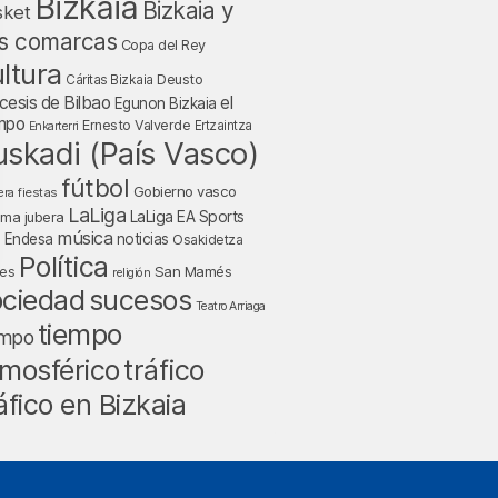
Bizkaia
Bizkaia y
sket
s comarcas
Copa del Rey
ltura
Deusto
Cáritas Bizkaia
cesis de Bilbao
el
Egunon Bizkaia
mpo
Ernesto Valverde
Ertzaintza
Enkarterri
uskadi (País Vasco)
fútbol
Gobierno vasco
fiestas
era
LaLiga
LaLiga EA Sports
nma jubera
música
a Endesa
noticias
Osakidetza
Política
San Mamés
nes
religión
ociedad
sucesos
Teatro Arriaga
tiempo
empo
tráfico
mosférico
áfico en Bizkaia