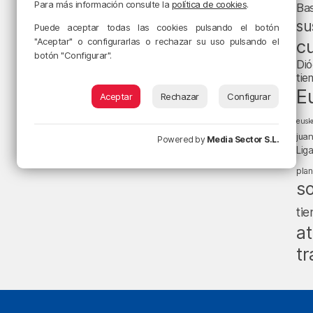
Para más información consulte la
política de cookies
.
Ba
su
Puede aceptar todas las cookies pulsando el botón
"Aceptar" o configurarlas o rechazar su uso pulsando el
cu
botón "Configurar".
Dió
tie
E
Aceptar
Rechazar
Configurar
eusk
jua
Powered by
Media Sector S.L.
Lig
pla
s
ti
at
tr