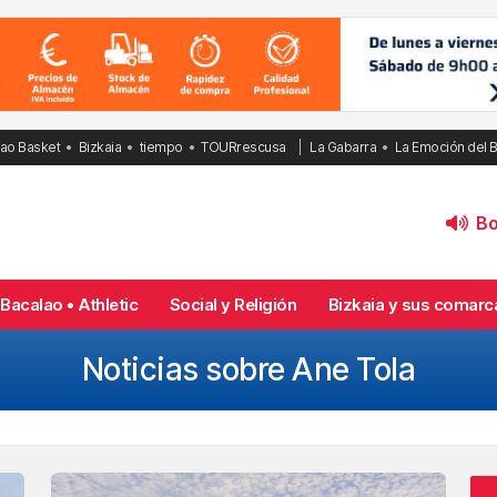
bao Basket
Bizkaia
tiempo
TOURrescusa
La Gabarra
La Emoción del 
Bol
Bacalao • Athletic
Social y Religión
Bizkaia y sus comarc
Noticias sobre Ane Tola