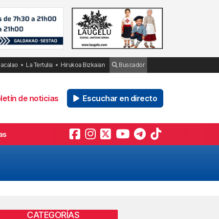
Bacalao
La Tertulia
Hirukoa Bizkaian
Buscador
etín de noticias
Escuchar en directo
as
CATEGORÍAS