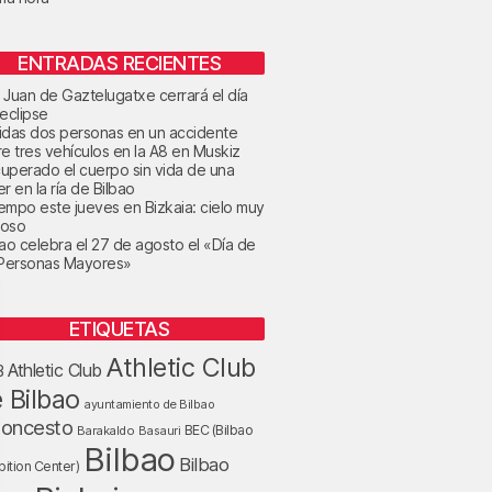
ENTRADAS RECIENTES
 Juan de Gaztelugatxe cerrará el día
 eclipse
idas dos personas en un accidente
re tres vehículos en la A8 en Muskiz
uperado el cuerpo sin vida de una
r en la ría de Bilbao
tiempo este jueves en Bizkaia: cielo muy
oso
bao celebra el 27 de agosto el «Día de
 Personas Mayores»
ETIQUETAS
Athletic Club
Athletic Club
B
 Bilbao
ayuntamiento de Bilbao
loncesto
BEC (Bilbao
Barakaldo
Basauri
Bilbao
Bilbao
bition Center)