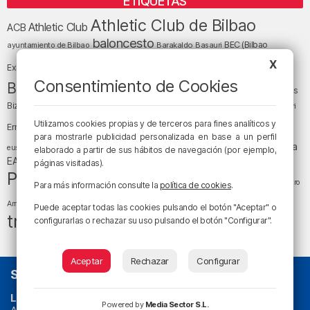
ETIQUETAS
Athletic Club de Bilbao
Athletic Club
ACB
baloncesto
BEC (Bilbao
ayuntamiento de Bilbao
Barakaldo
Basauri
Bilbao
Bizkaia
X
Bilbao Basket
Exhibition Center)
cultura
Consentimiento de Cookies
Bizkaia y sus comarcas
Copa del Rey
Cáritas
Diócesis de Bilbao
el tiempo
Egunon Bizkaia
Deusto
Bizkaia
Enkarterri
Euskadi (País Vasco)
Utilizamos cookies propias y de terceros para fines analíticos y
Ernesto Valverde
Ertzaintza
para mostrarle publicidad personalizada en base a un perfil
fútbol
LaLiga
LaLiga
Gobierno vasco
juanma jubera
fiestas
euskera
elaborado a partir de sus hábitos de navegación (por ejemplo,
música
EA Sports
Liga Endesa
noticias
Osakidetza
planes
páginas visitadas).
Política
sociedad
sucesos
San Mamés
religión
Teatro
Para más información consulte la
política de cookies
.
tiempo atmosférico
tráfico
tiempo
Arriaga
Puede aceptar todas las cookies pulsando el botón "Aceptar" o
tráfico en Bizkaia
configurarlas o rechazar su uso pulsando el botón "Configurar".
Aceptar
Rechazar
Configurar
SOBRE NOSOTROS
La radio sin cadenas
. Desde 1960 haciendo radio en Bilbao.
Powered by
Media Sector S.L.