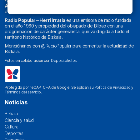
Actualidad y
podcast
de
Bilbao
y
Bizkaia
, los partidos del
Athletic
en
‘La Emoción del Bacalao’
, noticias de sucesos,
deportes, sociedad, cultura, política, religión y obra social.
Radio Popular – Herri Irratia
es una emisora de radio fundada
en el año 1960 y propiedad del obispado de Bilbao con una
programación de carácter generalista, que va dirigida a todo el
territorio histórico de Bizkaia.
Menciónanos con
@RadioPopular
para comentar la actualidad de
Bizkaia.
Fotos en colaboración con
Depositphotos
Protegido por reCAPTCHA de Google. Se aplican su
Política de Privacidad
y
Términos del servicio
.
Noticias
Bizkaia
Ciencia y salud
Cultura
Deportes
Economía