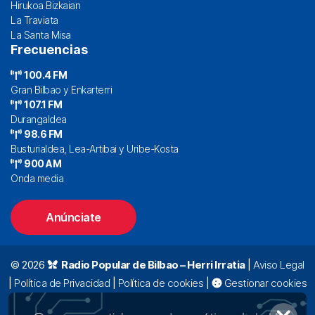
Hirukoa Bizkaian
La Traviata
La Santa Misa
Frecuencias
100.4 FM
Gran Bilbao y Enkarterri
107.1 FM
Durangaldea
98.6 FM
Busturialdea, Lea-Artibai y Uribe-Kosta
900 AM
Onda media
Anúnciate
© 2026
Radio Popular de Bilbao – Herri Irratia
|
Aviso Legal
|
Política de Privacidad
|
Política de cookies
|
Gestionar cookies
Alda. Mazarredo, 47 – 7º 48009 Bilbao |
94 423 92 00
|