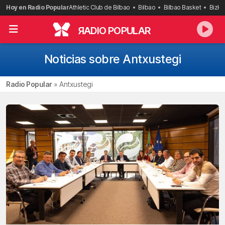
Saltar
Hoy en Radio Popular
Athletic Club de Bilbao
Bilbao
Bilbao Basket
Bizka
al
contenido
R
ADIO POPULAR
Noticias sobre Antxustegi
Radio Popular
»
Antxustegi