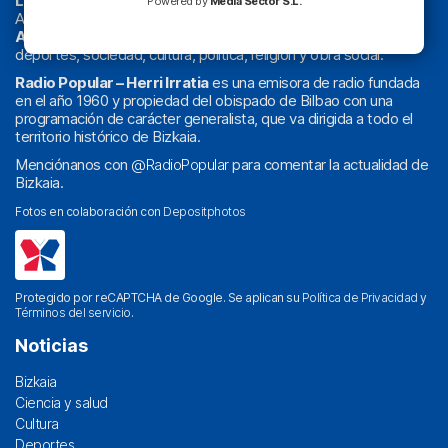
La radio sin cadenas
. Desde 1960 haciendo radio en Bilbao.
Powered by
Media Sector S.L.
Actualidad y
podcast
de
Bilbao
y
Bizkaia
, los partidos del
Athletic
en
‘La Emoción del Bacalao’
, noticias de sucesos,
deportes, sociedad, cultura, política, religión y obra social.
Radio Popular – Herri Irratia
es una emisora de radio fundada
en el año 1960 y propiedad del obispado de Bilbao con una
programación de carácter generalista, que va dirigida a todo el
territorio histórico de Bizkaia.
Menciónanos con
@RadioPopular
para comentar la actualidad de
Bizkaia.
Fotos en colaboración con
Depositphotos
Protegido por reCAPTCHA de Google. Se aplican su
Política de Privacidad
y
Términos del servicio
.
Noticias
Bizkaia
Ciencia y salud
Cultura
Deportes