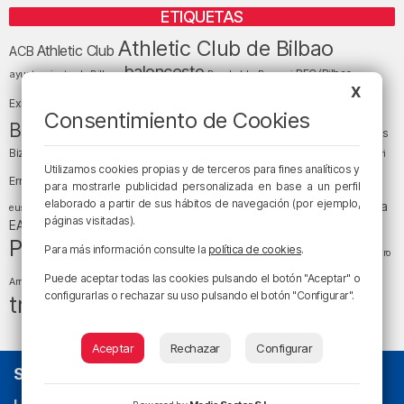
ETIQUETAS
Athletic Club de Bilbao
Athletic Club
ACB
baloncesto
BEC (Bilbao
ayuntamiento de Bilbao
Barakaldo
Basauri
Bilbao
Bizkaia
X
Bilbao Basket
Exhibition Center)
Consentimiento de Cookies
cultura
Bizkaia y sus comarcas
Copa del Rey
Cáritas
Diócesis de Bilbao
el tiempo
Egunon Bizkaia
Deusto
Bizkaia
Enkarterri
Euskadi (País Vasco)
Utilizamos cookies propias y de terceros para fines analíticos y
Ernesto Valverde
Ertzaintza
para mostrarle publicidad personalizada en base a un perfil
fútbol
LaLiga
elaborado a partir de sus hábitos de navegación (por ejemplo,
LaLiga
Gobierno vasco
juanma jubera
fiestas
euskera
páginas visitadas).
música
EA Sports
Liga Endesa
noticias
Osakidetza
planes
Política
sociedad
sucesos
Para más información consulte la
política de cookies
.
San Mamés
religión
Teatro
tráfico
tiempo atmosférico
tiempo
Puede aceptar todas las cookies pulsando el botón "Aceptar" o
Arriaga
configurarlas o rechazar su uso pulsando el botón "Configurar".
tráfico en Bizkaia
Aceptar
Rechazar
Configurar
SOBRE NOSOTROS