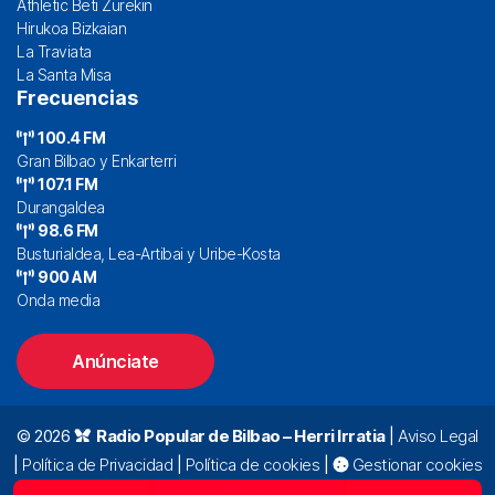
Athletic Beti Zurekin
Hirukoa Bizkaian
La Traviata
La Santa Misa
Frecuencias
100.4 FM
Gran Bilbao y Enkarterri
107.1 FM
Durangaldea
98.6 FM
Busturialdea, Lea-Artibai y Uribe-Kosta
900 AM
Onda media
Anúnciate
© 2026
Radio Popular de Bilbao – Herri Irratia
|
Aviso Legal
|
Política de Privacidad
|
Política de cookies
|
Gestionar cookies
Alda. Mazarredo, 47 – 7º 48009 Bilbao |
94 423 92 00
|