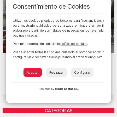
Consentimiento de Cookies
Utilizamos cookies propias y de terceros para fines analíticos y
para mostrarle publicidad personalizada en base a un perfil
elaborado a partir de sus hábitos de navegación (por ejemplo,
páginas visitadas).
Para más información consulte la
política de cookies
.
Puede aceptar todas las cookies pulsando el botón "Aceptar" o
configurarlas o rechazar su uso pulsando el botón "Configurar".
EGUNON MAGAZINE
¿Quieren o no OTA en sus barrios los
vecinos de Bilbao? Arangoiti
Aceptar
Rechazar
Configurar
preguntará a sus vecinos
29/09/2021 • 13:25 • RADIO POPULAR - HERRI IRRATIA
Powered by
Media Sector S.L.
CATEGORÍAS