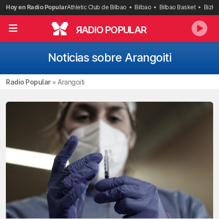
Saltar
Hoy en Radio Popular
Athletic Club de Bilbao
Bilbao
Bilbao Basket
Bizka
al
contenido
R
ADIO POPULAR
Noticias sobre Arangoiti
Radio Popular
»
Arangoiti