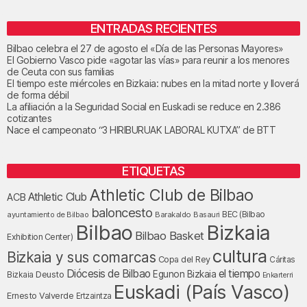
ENTRADAS RECIENTES
Bilbao celebra el 27 de agosto el «Día de las Personas Mayores»
El Gobierno Vasco pide «agotar las vías» para reunir a los menores
de Ceuta con sus familias
El tiempo este miércoles en Bizkaia: nubes en la mitad norte y lloverá
de forma débil
La afiliación a la Seguridad Social en Euskadi se reduce en 2.386
cotizantes
Nace el campeonato “3 HIRIBURUAK LABORAL KUTXA” de BTT
ETIQUETAS
Athletic Club de Bilbao
Athletic Club
ACB
baloncesto
BEC (Bilbao
ayuntamiento de Bilbao
Barakaldo
Basauri
Bilbao
Bizkaia
Bilbao Basket
Exhibition Center)
cultura
Bizkaia y sus comarcas
Copa del Rey
Cáritas
Diócesis de Bilbao
el tiempo
Egunon Bizkaia
Deusto
Bizkaia
Enkarterri
Euskadi (País Vasco)
Ernesto Valverde
Ertzaintza