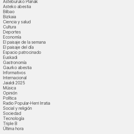
Asteburuko Planak
Asteko abestia
Bilbao
Bizkaia
Ciencia y salud
Cultura
Deportes
Economía
El paisaje de la semana
El paisaje del día
Espacio patrocinado
Euskadi
Gastronomía
Gaurko abestia
Informativos
Internacional
Jaialdi 2025
Música
Opinión
Política
Radio Popular-Herri Irratia
Social y religión
Sociedad
Tecnología
Triple B
Última hora