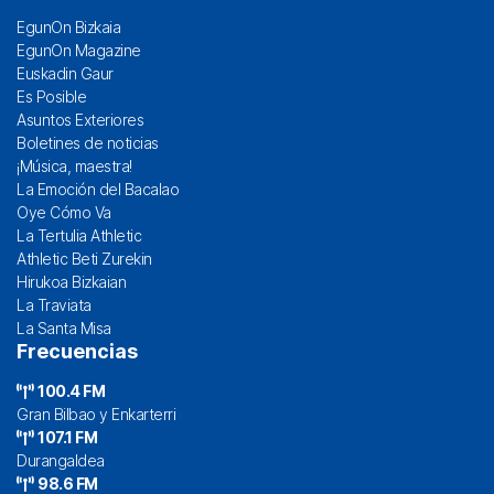
EgunOn Bizkaia
EgunOn Magazine
Euskadin Gaur
Es Posible
Asuntos Exteriores
Boletines de noticias
¡Música, maestra!
La Emoción del Bacalao
Oye Cómo Va
La Tertulia Athletic
Athletic Beti Zurekin
Hirukoa Bizkaian
La Traviata
La Santa Misa
Frecuencias
100.4 FM
Gran Bilbao y Enkarterri
107.1 FM
Durangaldea
98.6 FM