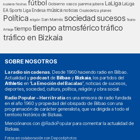
fútbol
LaLiga
LaLiga
Gobierno vasco
juanma jubera
fiestas
euskera
música
EA Sports
Liga Endesa
noticias
Osakidetza
planes
Política
sociedad
sucesos
San Mamés
religión
Teatro
tiempo atmosférico
tráfico
tiempo
Arriaga
tráfico en Bizkaia
SOBRE NOSOTROS
La radio sin cadenas
. Desde 1960 haciendo radio en Bilbao.
Actualidad y
podcast
de
Bilbao
y
Bizkaia
, los partidos del
Athletic
en
‘La Emoción del Bacalao’
, noticias de sucesos,
deportes, sociedad, cultura, política, religión y obra social.
Radio Popular – Herri Irratia
es una emisora de radio fundada
en el año 1960 y propiedad del obispado de Bilbao con una
programación de carácter generalista, que va dirigida a todo el
territorio histórico de Bizkaia.
Menciónanos con
@RadioPopular
para comentar la actualidad de
Bizkaia.
Fotos en colaboración con
Depositphotos