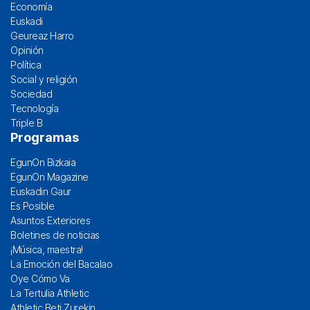
Economía
Euskadi
Geureaz Harro
Opinión
Política
Social y religión
Sociedad
Tecnología
Triple B
Programas
EgunOn Bizkaia
EgunOn Magazine
Euskadin Gaur
Es Posible
Asuntos Exteriores
Boletines de noticias
¡Música, maestra!
La Emoción del Bacalao
Oye Cómo Va
La Tertulia Athletic
Athletic Beti Zurekin