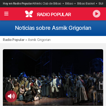
Saltar
Hoy en Radio Popular
Athletic Club de Bilbao
Bilbao
Bilbao Basket
Bizka
al
contenido
R
ADIO POPULAR
Noticias sobre Asmik Grigorian
Radio Popular
»
Asmik Grigorian