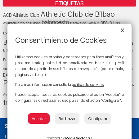
ETIQUETAS
Athletic Club de Bilbao
Athletic Club
ACB
baloncesto
BEC (Bilbao
ayuntamiento de Bilbao
Barakaldo
Basauri
Bilbao
Bizkaia
X
Bilbao Basket
Exhibition Center)
Consentimiento de Cookies
cultura
Bizkaia y sus comarcas
Copa del Rey
Cáritas
Diócesis de Bilbao
el tiempo
Egunon Bizkaia
Deusto
Bizkaia
Enkarterri
Euskadi (País Vasco)
Utilizamos cookies propias y de terceros para fines analíticos y
Ernesto Valverde
Ertzaintza
para mostrarle publicidad personalizada en base a un perfil
fútbol
LaLiga
LaLiga
Gobierno vasco
juanma jubera
elaborado a partir de sus hábitos de navegación (por ejemplo,
fiestas
euskera
música
EA Sports
páginas visitadas).
Liga Endesa
noticias
Osakidetza
planes
Política
sociedad
sucesos
San Mamés
Para más información consulte la
política de cookies
.
religión
Teatro
tráfico
tiempo atmosférico
tiempo
Puede aceptar todas las cookies pulsando el botón "Aceptar" o
Arriaga
tráfico en Bizkaia
configurarlas o rechazar su uso pulsando el botón "Configurar".
Aceptar
Rechazar
Configurar
SOBRE NOSOTROS
La radio sin cadenas
. Desde 1960 haciendo radio en Bilbao.
Powered by
Media Sector S.L.