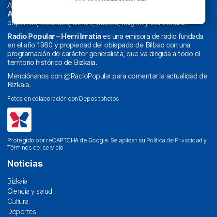
Actualidad y
podcast
de
Bilbao
y
Bizkaia
, los partidos del
Athletic
en
‘La Emoción del Bacalao’
, noticias de sucesos,
deportes, sociedad, cultura, política, religión y obra social.
Radio Popular – Herri Irratia
es una emisora de radio fundada
en el año 1960 y propiedad del obispado de Bilbao con una
programación de carácter generalista, que va dirigida a todo el
territorio histórico de Bizkaia.
Menciónanos con
@RadioPopular
para comentar la actualidad de
Bizkaia.
Fotos en colaboración con
Depositphotos
Protegido por reCAPTCHA de Google. Se aplican su
Política de Privacidad
y
Términos del servicio
.
Noticias
Bizkaia
Ciencia y salud
Cultura
Deportes