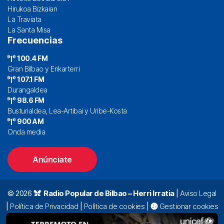
Hirukoa Bizkaian
La Traviata
La Santa Misa
Frecuencias
100.4 FM
Gran Bilbao y Enkarterri
107.1 FM
Durangaldea
98.6 FM
Busturialdea, Lea-Artibai y Uribe-Kosta
900 AM
Onda media
Anúnciate
© 2026
Radio Popular de Bilbao – Herri Irratia
|
Aviso Legal
|
Política de Privacidad
|
Política de cookies
|
Gestionar cookies
Alda. Mazarredo, 47 – 7º 48009 Bilbao |
94 423 92 00
|