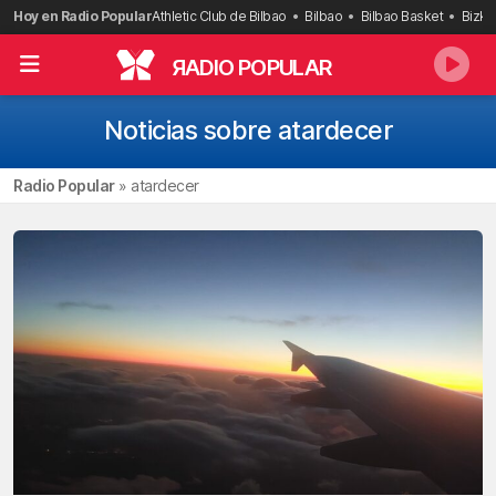
Saltar
Hoy en Radio Popular
Athletic Club de Bilbao
Bilbao
Bilbao Basket
Bizka
al
contenido
R
ADIO POPULAR
Noticias sobre atardecer
Radio Popular
»
atardecer