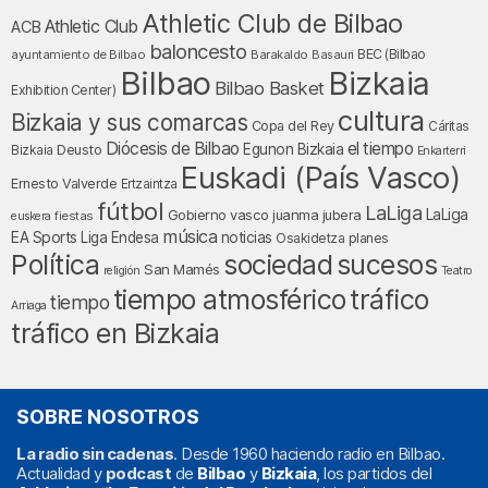
Athletic Club de Bilbao
Athletic Club
ACB
baloncesto
BEC (Bilbao
ayuntamiento de Bilbao
Barakaldo
Basauri
Bilbao
Bizkaia
Bilbao Basket
Exhibition Center)
cultura
Bizkaia y sus comarcas
Copa del Rey
Cáritas
Diócesis de Bilbao
el tiempo
Egunon Bizkaia
Deusto
Bizkaia
Enkarterri
Euskadi (País Vasco)
Ernesto Valverde
Ertzaintza
fútbol
LaLiga
LaLiga
Gobierno vasco
juanma jubera
fiestas
euskera
música
EA Sports
Liga Endesa
noticias
Osakidetza
planes
Política
sociedad
sucesos
San Mamés
religión
Teatro
tráfico
tiempo atmosférico
tiempo
Arriaga
tráfico en Bizkaia
SOBRE NOSOTROS
La radio sin cadenas
. Desde 1960 haciendo radio en Bilbao.
Actualidad y
podcast
de
Bilbao
y
Bizkaia
, los partidos del