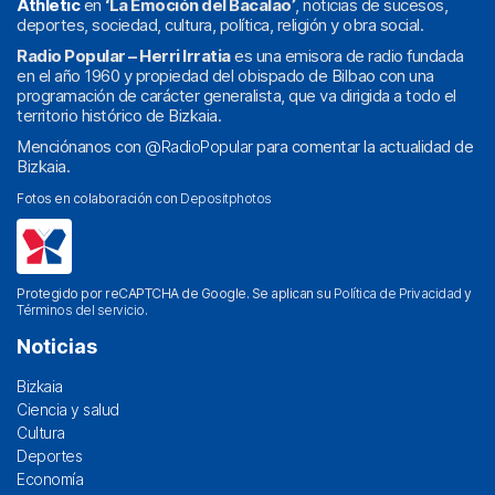
Athletic
en
‘La Emoción del Bacalao’
, noticias de sucesos,
deportes, sociedad, cultura, política, religión y obra social.
Radio Popular – Herri Irratia
es una emisora de radio fundada
en el año 1960 y propiedad del obispado de Bilbao con una
programación de carácter generalista, que va dirigida a todo el
territorio histórico de Bizkaia.
Menciónanos con
@RadioPopular
para comentar la actualidad de
Bizkaia.
Fotos en colaboración con
Depositphotos
Protegido por reCAPTCHA de Google. Se aplican su
Política de Privacidad
y
Términos del servicio
.
Noticias
Bizkaia
Ciencia y salud
Cultura
Deportes
Economía