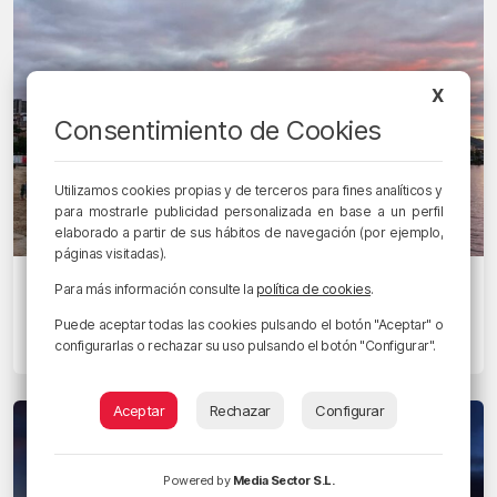
X
Consentimiento de Cookies
Utilizamos cookies propias y de terceros para fines analíticos y
para mostrarle publicidad personalizada en base a un perfil
elaborado a partir de sus hábitos de navegación (por ejemplo,
páginas visitadas).
EL PAISAJE DE LA SEMANA
Para más información consulte la
política de cookies
.
El Serantes se sonroja
Puede aceptar todas las cookies pulsando el botón "Aceptar" o
configurarlas o rechazar su uso pulsando el botón "Configurar".
23/09/2024 • 09:26 • RADIO POPULAR - HERRI IRRATIA
Aceptar
Rechazar
Configurar
Powered by
Media Sector S.L.