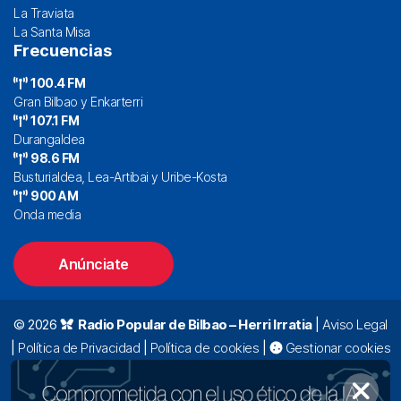
La Traviata
La Santa Misa
Frecuencias
100.4 FM
Gran Bilbao y Enkarterri
107.1 FM
Durangaldea
98.6 FM
Busturialdea, Lea-Artibai y Uribe-Kosta
900 AM
Onda media
Anúnciate
© 2026
Radio Popular de Bilbao – Herri Irratia
|
Aviso Legal
|
Política de Privacidad
|
Política de cookies
|
Gestionar cookies
Alda. Mazarredo, 47 – 7º 48009 Bilbao |
94 423 92 00
|
oyentes@radiopopular.com