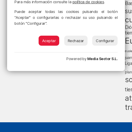
Para más información consulte la
política de cookies
.
Ba
su
Puede aceptar todas las cookies pulsando el botón
"Aceptar" o configurarlas o rechazar su uso pulsando el
cu
botón "Configurar".
Dió
tie
E
Aceptar
Rechazar
Configurar
eusk
jua
Powered by
Media Sector S.L.
Lig
pla
s
ti
at
tr