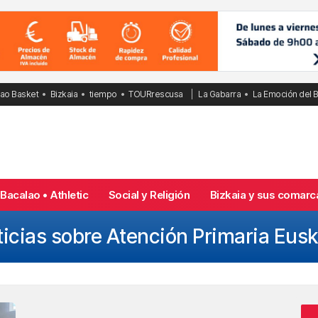
bao Basket
Bizkaia
tiempo
TOURrescusa
La Gabarra
La Emoción del 
Bacalao • Athletic
Social y Religión
Bizkaia y sus comarc
icias sobre Atención Primaria Eus