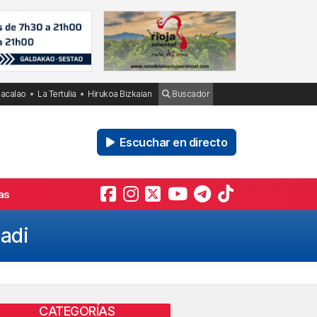
Bacalao
La Tertulia
Hirukoa Bizkaian
Buscador
Escuchar en directo
as
kadi
CATEGORÍAS