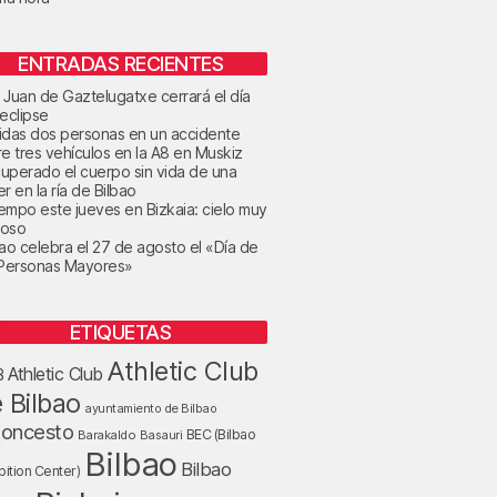
ENTRADAS RECIENTES
 Juan de Gaztelugatxe cerrará el día
 eclipse
idas dos personas en un accidente
re tres vehículos en la A8 en Muskiz
uperado el cuerpo sin vida de una
r en la ría de Bilbao
tiempo este jueves en Bizkaia: cielo muy
oso
bao celebra el 27 de agosto el «Día de
 Personas Mayores»
ETIQUETAS
Athletic Club
Athletic Club
B
 Bilbao
ayuntamiento de Bilbao
loncesto
BEC (Bilbao
Barakaldo
Basauri
Bilbao
Bilbao
bition Center)