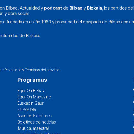
en Bilbao. Actualidad y
podcast
de
Bilbao
y
Bizkaia
, los partidos de
ón y obra social.
dio fundada en el año 1960 y propiedad del obispado de Bilbao con un
ctualidad de Bizkaia.
 de Privacidad
y
Términos del servicio
.
Programas
EgunOn Bizkaia
EgunOn Magazine
Euskadin Gaur
Es Posible
Asuntos Exteriores
Boletines de noticias
¡Música, maestra!