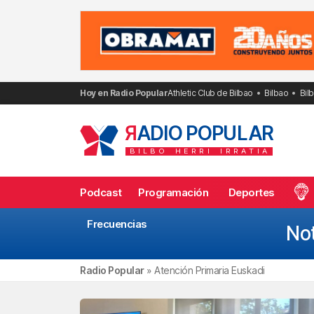
Saltar
al
contenido
Hoy en Radio Popular
Athletic Club de Bilbao
Bilbao
Bil
R
ADIO POPULAR
BILBO
HERRI
IRRATIA
Podcast
Programación
Deportes
Frecuencias
Not
Radio Popular
»
Atención Primaria Euskadi