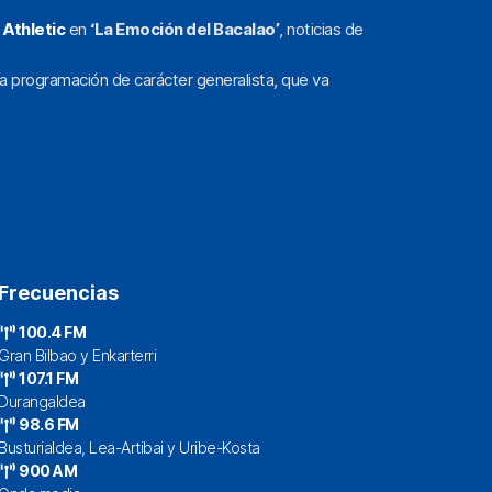
l
Athletic
en
‘La Emoción del Bacalao’
, noticias de
a programación de carácter generalista, que va
Frecuencias
100.4 FM
Gran Bilbao y Enkarterri
107.1 FM
Durangaldea
98.6 FM
Busturialdea, Lea-Artibai y Uribe-Kosta
900 AM