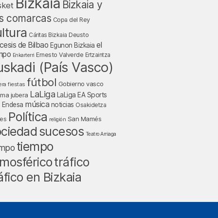
Bizkaia
Bizkaia y
sket
s comarcas
Copa del Rey
ltura
Deusto
Cáritas Bizkaia
cesis de Bilbao
el
Egunon Bizkaia
mpo
Ernesto Valverde
Ertzaintza
Enkarterri
uskadi (País Vasco)
fútbol
Gobierno vasco
fiestas
era
LaLiga
LaLiga EA Sports
nma jubera
música
a Endesa
noticias
Osakidetza
Política
San Mamés
nes
religión
ociedad
sucesos
Teatro Arriaga
tiempo
empo
tráfico
mosférico
áfico en Bizkaia