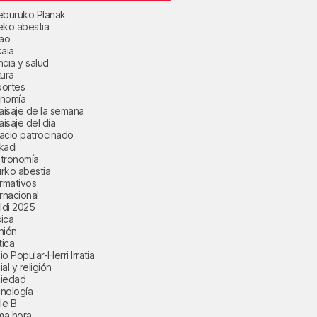
eburuko Planak
eko abestia
bao
kaia
ncia y salud
tura
ortes
nomía
paisaje de la semana
aisaje del día
acio patrocinado
kadi
tronomía
rko abestia
ormativos
ernacional
aldi 2025
ica
nión
tica
o Popular-Herri Irratia
al y religión
iedad
nología
le B
ima hora