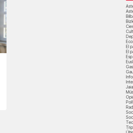
Ast
Ast
Bil
Biz
Cie
Cul
Dep
Eco
El 
El p
Esp
Eus
Gas
Gau
Inf
Int
Jai
Mús
Opi
Polí
Radi
Soci
Soc
Tec
Trip
Últ