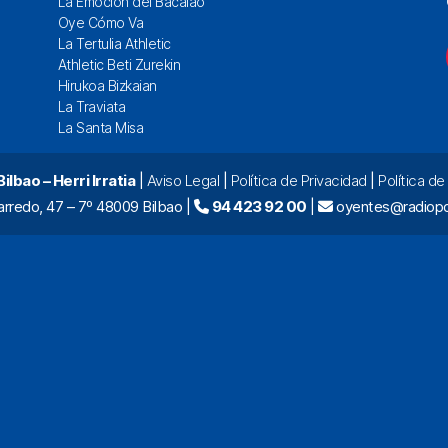
La Emoción del Bacalao
Oye Cómo Va
La Tertulia Athletic
Athletic Beti Zurekin
Hirukoa Bizkaian
La Traviata
La Santa Misa
lbao – Herri Irratia
|
Aviso Legal
|
Política de Privacidad
|
Política d
arredo, 47 – 7º 48009 Bilbao |
94 423 92 00
|
oyentes@radiopo