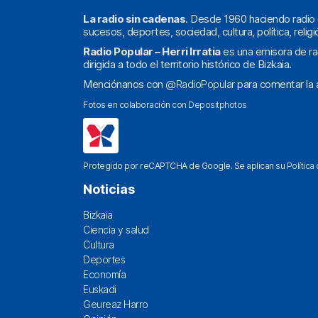
La radio sin cadenas
. Desde 1960 haciendo radio 
sucesos, deportes, sociedad, cultura, política, religi
Radio Popular – Herri Irratia
es una emisora de ra
dirigida a todo el territorio histórico de Bizkaia.
Menciónanos con
@RadioPopular
para comentar la a
Fotos en colaboración con
Depositphotos
Protegido por reCAPTCHA de Google. Se aplican su
Política
Noticias
Bizkaia
Ciencia y salud
Cultura
Deportes
Economía
Euskadi
Geureaz Harro