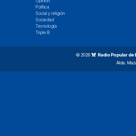
Opinión
Política
Social y religión
Sociedad
Tecnología
Triple B
© 2026
Radio Popular de Bi
Alda. Maz