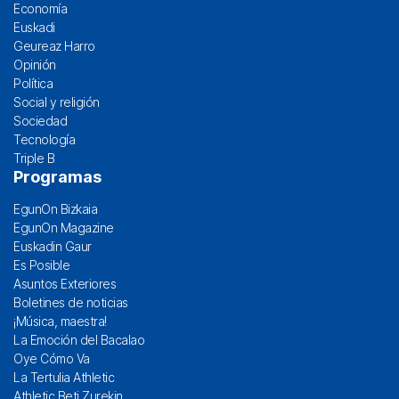
Economía
Euskadi
Geureaz Harro
Opinión
Política
Social y religión
Sociedad
Tecnología
Triple B
Programas
EgunOn Bizkaia
EgunOn Magazine
Euskadin Gaur
Es Posible
Asuntos Exteriores
Boletines de noticias
¡Música, maestra!
La Emoción del Bacalao
Oye Cómo Va
La Tertulia Athletic
Athletic Beti Zurekin