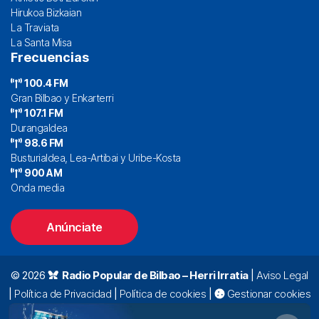
Hirukoa Bizkaian
La Traviata
La Santa Misa
Frecuencias
100.4 FM
Gran Bilbao y Enkarterri
107.1 FM
Durangaldea
98.6 FM
Busturialdea, Lea-Artibai y Uribe-Kosta
900 AM
Onda media
Anúnciate
© 2026
Radio Popular de Bilbao – Herri Irratia
|
Aviso Legal
|
Política de Privacidad
|
Política de cookies
|
Gestionar cookies
Alda. Mazarredo, 47 – 7º 48009 Bilbao |
94 423 92 00
|