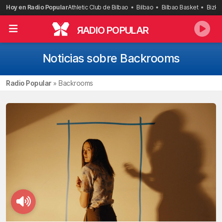
Saltar
Hoy en Radio Popular
Athletic Club de Bilbao
Bilbao
Bilbao Basket
Bizka
al
contenido
R
ADIO POPULAR
Noticias sobre Backrooms
Radio Popular
»
Backrooms