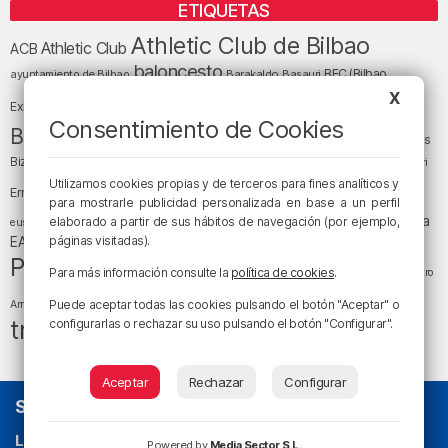
ETIQUETAS
Athletic Club de Bilbao
Athletic Club
ACB
baloncesto
BEC (Bilbao
ayuntamiento de Bilbao
Barakaldo
Basauri
Bilbao
Bizkaia
X
Bilbao Basket
Exhibition Center)
Consentimiento de Cookies
cultura
Bizkaia y sus comarcas
Copa del Rey
Cáritas
Diócesis de Bilbao
el tiempo
Egunon Bizkaia
Deusto
Bizkaia
Enkarterri
Euskadi (País Vasco)
Utilizamos cookies propias y de terceros para fines analíticos y
Ernesto Valverde
Ertzaintza
para mostrarle publicidad personalizada en base a un perfil
fútbol
LaLiga
LaLiga
Gobierno vasco
juanma jubera
elaborado a partir de sus hábitos de navegación (por ejemplo,
fiestas
euskera
música
EA Sports
páginas visitadas).
Liga Endesa
noticias
Osakidetza
planes
Política
sociedad
sucesos
San Mamés
Para más información consulte la
política de cookies
.
religión
Teatro
tráfico
tiempo atmosférico
tiempo
Puede aceptar todas las cookies pulsando el botón "Aceptar" o
Arriaga
tráfico en Bizkaia
configurarlas o rechazar su uso pulsando el botón "Configurar".
Aceptar
Rechazar
Configurar
SOBRE NOSOTROS
La radio sin cadenas
. Desde 1960 haciendo radio en Bilbao.
Powered by
Media Sector S.L.