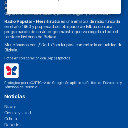
Actualidad y
podcast
de
Bilbao
y
Bizkaia
, los partidos del
Athletic
en
‘La Emoción del Bacalao’
, noticias de sucesos,
deportes, sociedad, cultura, política, religión y obra social.
Radio Popular – Herri Irratia
es una emisora de radio fundada
en el año 1960 y propiedad del obispado de Bilbao con una
programación de carácter generalista, que va dirigida a todo el
territorio histórico de Bizkaia.
Menciónanos con
@RadioPopular
para comentar la actualidad de
Bizkaia.
Fotos en colaboración con
Depositphotos
Protegido por reCAPTCHA de Google. Se aplican su
Política de Privacidad
y
Términos del servicio
.
Noticias
Bizkaia
Ciencia y salud
Cultura
Deportes