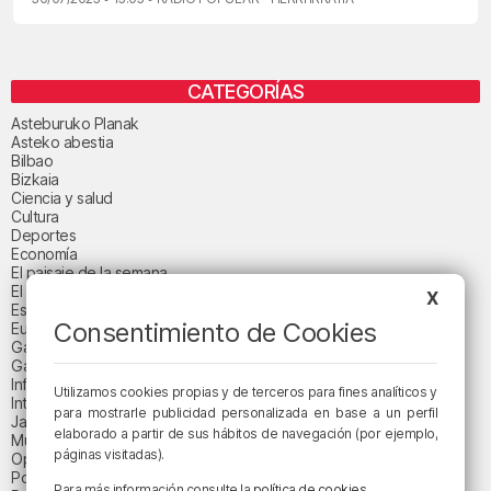
CATEGORÍAS
Asteburuko Planak
Asteko abestia
Bilbao
Bizkaia
Ciencia y salud
Cultura
Deportes
Economía
El paisaje de la semana
El paisaje del día
X
Espacio patrocinado
Consentimiento de Cookies
Euskadi
Gastronomía
Gaurko abestia
Informativos
Utilizamos cookies propias y de terceros para fines analíticos y
Internacional
para mostrarle publicidad personalizada en base a un perfil
Jaialdi 2025
elaborado a partir de sus hábitos de navegación (por ejemplo,
Música
páginas visitadas).
Opinión
Política
Para más información consulte la
política de cookies
.