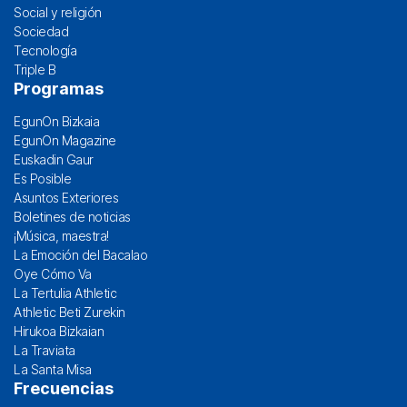
Social y religión
Sociedad
Tecnología
Triple B
Programas
EgunOn Bizkaia
EgunOn Magazine
Euskadin Gaur
Es Posible
Asuntos Exteriores
Boletines de noticias
¡Música, maestra!
La Emoción del Bacalao
Oye Cómo Va
La Tertulia Athletic
Athletic Beti Zurekin
Hirukoa Bizkaian
La Traviata
La Santa Misa
Frecuencias