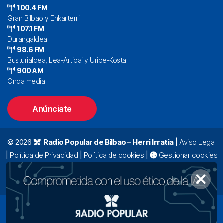
100.4 FM
Gran Bilbao y Enkarterri
107.1 FM
Durangaldea
98.6 FM
Busturialdea, Lea-Artibai y Uribe-Kosta
900 AM
Onda media
Anúnciate
© 2026
Radio Popular de Bilbao – Herri Irratia
|
Aviso Legal
|
Política de Privacidad
|
Política de cookies
|
Gestionar cookies
Alda. Mazarredo, 47 – 7º 48009 Bilbao |
94 423 92 00
|
oyentes@radiopopular.com