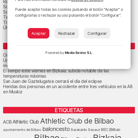
Radio Popular-Herri Irratia
Social y religión
Puede aceptar todas las cookies pulsando el botón "Aceptar" o
Sociedad
configurarlas o rechazar su uso pulsando el botón "Configurar".
Tecnología
Triple B
Última hora
Aceptar
Rechazar
Configurar
ENTRADAS RECIENTES
Powered by
Media Sector S.L.
Orio calma la tormenta
Un total de 124 centros de Infantil y Primaria de Euskadi realizarán
mejoras con una inversión de 19,3 millones
El tiempo este viernes en Bizkaia: subida notable de las
temperaturas máximas
San Juan de Gaztelugatxe cerrará el día del eclipse
Heridas dos personas en un accidente entre tres vehículos en la A8
en Muskiz
ETIQUETAS
Athletic Club de Bilbao
Athletic Club
ACB
baloncesto
BEC (Bilbao
ayuntamiento de Bilbao
Barakaldo
Basauri
Bilbao
Bizkaia