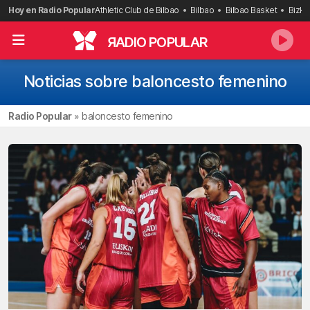
Saltar
Hoy en Radio Popular
Athletic Club de Bilbao
Bilbao
Bilbao Basket
Bizka
al
contenido
R
ADIO POPULAR
Noticias sobre baloncesto femenino
Radio Popular
»
baloncesto femenino