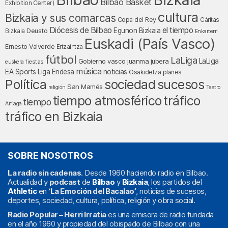
Bilbao Basket
Exhibition Center)
cultura
Bizkaia y sus comarcas
Copa del Rey
Cáritas
Diócesis de Bilbao
el tiempo
Egunon Bizkaia
Deusto
Bizkaia
Enkarterri
Euskadi (País Vasco)
Ernesto Valverde
Ertzaintza
fútbol
LaLiga
LaLiga
Gobierno vasco
juanma jubera
fiestas
euskera
música
EA Sports
Liga Endesa
noticias
Osakidetza
planes
Política
sociedad
sucesos
San Mamés
religión
Teatro
tráfico
tiempo atmosférico
tiempo
Arriaga
tráfico en Bizkaia
SOBRE NOSOTROS
La radio sin cadenas
. Desde 1960 haciendo radio en Bilbao.
Actualidad y
podcast
de
Bilbao
y
Bizkaia
, los partidos del
Athletic
en
‘La Emoción del Bacalao’
, noticias de sucesos,
deportes, sociedad, cultura, política, religión y obra social.
Radio Popular – Herri Irratia
es una emisora de radio fundada
en el año 1960 y propiedad del obispado de Bilbao con una