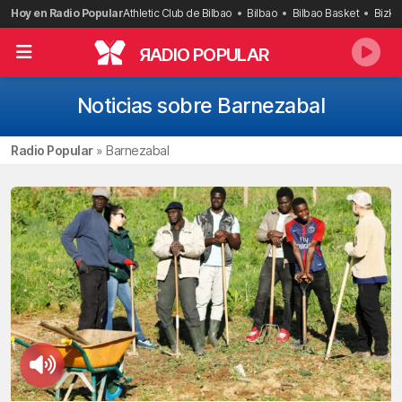
Saltar
Hoy en Radio Popular
Athletic Club de Bilbao
Bilbao
Bilbao Basket
Bizka
al
contenido
R
ADIO POPULAR
Noticias sobre Barnezabal
Radio Popular
»
Barnezabal