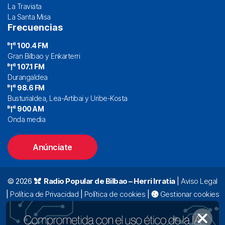
La Traviata
La Santa Misa
Frecuencias
100.4 FM
Gran Bilbao y Enkarterri
107.1 FM
Durangaldea
98.6 FM
Busturialdea, Lea-Artibai y Uribe-Kosta
900 AM
Onda media
Anúnciate
© 2026
Radio Popular de Bilbao – Herri Irratia
|
Aviso Legal
|
Política de Privacidad
|
Política de cookies
|
Gestionar cookies
Alda. Mazarredo, 47 – 7º 48009 Bilbao |
94 423 92 00
|
oyentes@radiopopular.com