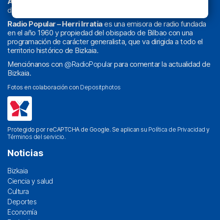
Athletic
en
‘La Emoción del Bacalao’
, noticias de sucesos,
deportes, sociedad, cultura, política, religión y obra social.
Radio Popular – Herri Irratia
es una emisora de radio fundada
en el año 1960 y propiedad del obispado de Bilbao con una
programación de carácter generalista, que va dirigida a todo el
territorio histórico de Bizkaia.
Menciónanos con
@RadioPopular
para comentar la actualidad de
Bizkaia.
Fotos en colaboración con
Depositphotos
Protegido por reCAPTCHA de Google. Se aplican su
Política de Privacidad
y
Términos del servicio
.
Noticias
Bizkaia
Ciencia y salud
Cultura
Deportes
Economía