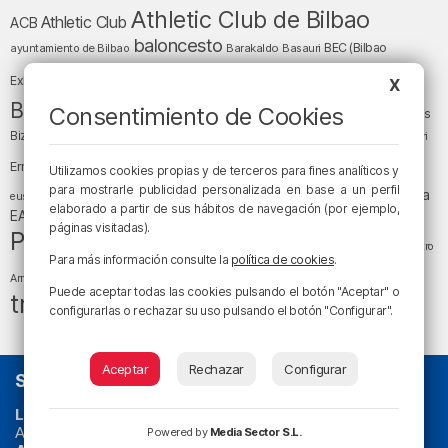
Athletic Club de Bilbao
Athletic Club
ACB
baloncesto
BEC (Bilbao
ayuntamiento de Bilbao
Barakaldo
Basauri
Bilbao
Bizkaia
Bilbao Basket
Exhibition Center)
X
cultura
Bizkaia y sus comarcas
Consentimiento de Cookies
Copa del Rey
Cáritas
Diócesis de Bilbao
el tiempo
Egunon Bizkaia
Deusto
Bizkaia
Enkarterri
Euskadi (País Vasco)
Ernesto Valverde
Ertzaintza
Utilizamos cookies propias y de terceros para fines analíticos y
fútbol
LaLiga
para mostrarle publicidad personalizada en base a un perfil
LaLiga
Gobierno vasco
juanma jubera
fiestas
euskera
elaborado a partir de sus hábitos de navegación (por ejemplo,
música
EA Sports
Liga Endesa
noticias
Osakidetza
planes
páginas visitadas).
Política
sociedad
sucesos
San Mamés
religión
Teatro
Para más información consulte la
política de cookies
.
tráfico
tiempo atmosférico
tiempo
Arriaga
Puede aceptar todas las cookies pulsando el botón "Aceptar" o
tráfico en Bizkaia
configurarlas o rechazar su uso pulsando el botón "Configurar".
Aceptar
Rechazar
Configurar
SOBRE NOSOTROS
La radio sin cadenas
. Desde 1960 haciendo radio en Bilbao.
Actualidad y
podcast
de
Bilbao
y
Bizkaia
, los partidos del
Powered by
Media Sector S.L.