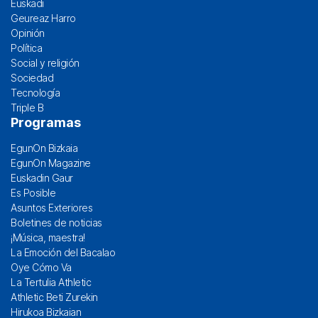
Euskadi
Geureaz Harro
Opinión
Política
Social y religión
Sociedad
Tecnología
Triple B
Programas
EgunOn Bizkaia
EgunOn Magazine
Euskadin Gaur
Es Posible
Asuntos Exteriores
Boletines de noticias
¡Música, maestra!
La Emoción del Bacalao
Oye Cómo Va
La Tertulia Athletic
Athletic Beti Zurekin
Hirukoa Bizkaian