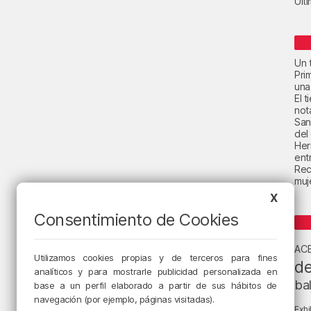
Últ
Un t
Pri
una
El 
not
San
del
Her
ent
Rec
muje
X
Consentimiento de Cookies
AC
Utilizamos cookies propias y de terceros para fines
de
analíticos y para mostrarle publicidad personalizada en
ba
base a un perfil elaborado a partir de sus hábitos de
navegación (por ejemplo, páginas visitadas).
Exhi