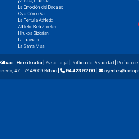
¡Música, maestra!
La Emoción del Bacalao
Oye Cómo Va
La Tertulia Athletic
Athletic Beti Zurekin
Hirukoa Bizkaian
La Traviata
La Santa Misa
lbao – Herri Irratia
|
Aviso Legal
|
Política de Privacidad
|
Política d
arredo, 47 – 7º 48009 Bilbao |
94 423 92 00
|
oyentes@radiopo