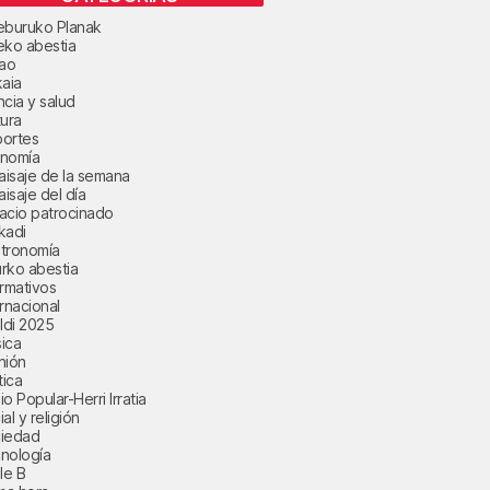
eburuko Planak
eko abestia
bao
kaia
ncia y salud
tura
ortes
nomía
paisaje de la semana
aisaje del día
acio patrocinado
kadi
tronomía
rko abestia
ormativos
ernacional
aldi 2025
ica
nión
tica
o Popular-Herri Irratia
al y religión
iedad
nología
le B