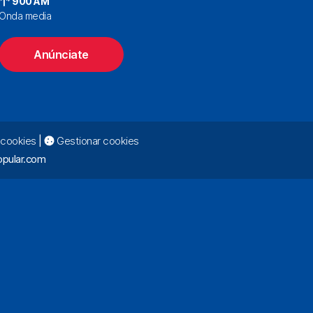
900 AM
Onda media
Anúnciate
e cookies
|
Gestionar cookies
pular.com