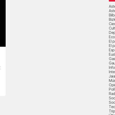
Ast
Ast
Bil
Biz
Cie
Cul
Dep
Eco
El 
El p
Esp
Eus
Gas
Gau
:
Inf
Int
Jai
Mús
Opi
Polí
Radi
Soci
Soc
Tec
Trip