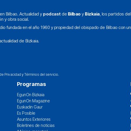
en Bilbao. Actualidad y
podcast
de
Bilbao
y
Bizkaia
, los partidos de
ón y obra social.
dio fundada en el año 1960 y propiedad del obispado de Bilbao con un
ctualidad de Bizkaia.
 de Privacidad
y
Términos del servicio
.
Programas
EgunOn Bizkaia
EgunOn Magazine
Euskadin Gaur
Es Posible
Asuntos Exteriores
Boletines de noticias