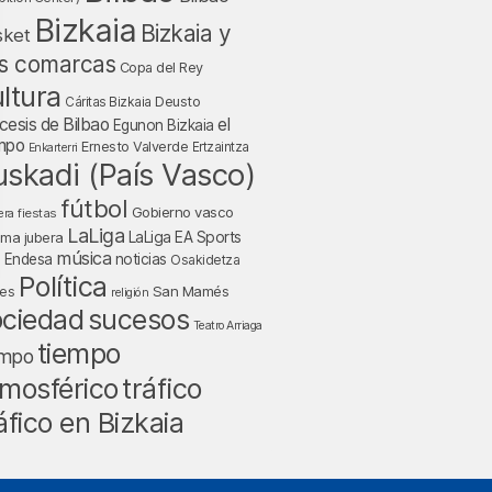
Bizkaia
Bizkaia y
sket
s comarcas
Copa del Rey
ltura
Deusto
Cáritas Bizkaia
cesis de Bilbao
el
Egunon Bizkaia
mpo
Ernesto Valverde
Ertzaintza
Enkarterri
uskadi (País Vasco)
fútbol
Gobierno vasco
fiestas
era
LaLiga
LaLiga EA Sports
nma jubera
música
a Endesa
noticias
Osakidetza
Política
San Mamés
nes
religión
ociedad
sucesos
Teatro Arriaga
tiempo
empo
tráfico
mosférico
áfico en Bizkaia