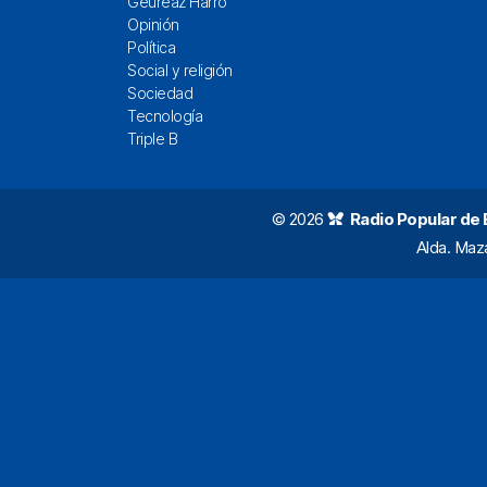
Geureaz Harro
Opinión
Política
Social y religión
Sociedad
Tecnología
Triple B
© 2026
Radio Popular de Bi
Alda. Maz