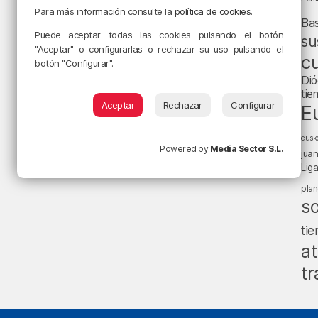
Para más información consulte la
política de cookies
.
Ba
Puede aceptar todas las cookies pulsando el botón
su
"Aceptar" o configurarlas o rechazar su uso pulsando el
cu
botón "Configurar".
Dió
tie
Aceptar
Rechazar
Configurar
E
eusk
Powered by
Media Sector S.L.
jua
Lig
pla
s
ti
at
tr