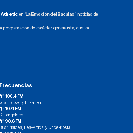
l
Athletic
en
‘La Emoción del Bacalao’
, noticias de
a programación de carácter generalista, que va
Frecuencias
100.4 FM
Gran Bilbao y Enkarterri
107.1 FM
Durangaldea
98.6 FM
Busturialdea, Lea-Artibai y Uribe-Kosta