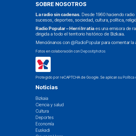
SOBRE NOSOTROS
La radio sin cadenas
. Desde 1960 haciendo radio 
sucesos, deportes, sociedad, cultura, política, religi
Radio Popular – Herri Irratia
es una emisora de ra
dirigida a todo el territorio histórico de Bizkaia.
Menciónanos con
@RadioPopular
para comentar la a
Fotos en colaboración con
Depositphotos
Protegido por reCAPTCHA de Google. Se aplican su
Política
Noticias
Bizkaia
Ciencia y salud
Cultura
Deportes
Economía
Euskadi