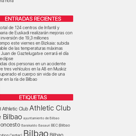
ima hora
ENTRADAS RECIENTES
otal de 124 centros de Infantil y
maria de Euskadi realizarán mejoras con
 inversión de 19,3 millones
tiempo este viernes en Bizkaia: subida
able de las temperaturas máximas
 Juan de Gaztelugatxe cerrará el día
 eclipse
idas dos personas en un accidente
re tres vehículos en la A8 en Muskiz
uperado el cuerpo sin vida de una
r en la ría de Bilbao
ETIQUETAS
Athletic Club
Athletic Club
B
 Bilbao
ayuntamiento de Bilbao
loncesto
BEC (Bilbao
Barakaldo
Basauri
Bilbao
Bilbao
bition Center)