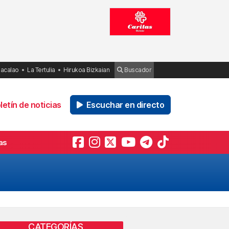
Bacalao
La Tertulia
Hirukoa Bizkaian
Buscador
etín de noticias
Escuchar en directo
as
CATEGORÍAS