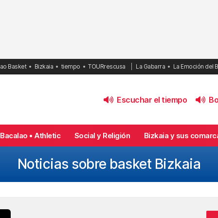
bao Basket
Bizkaia
tiempo
TOURrescusa
La Gabarra
La Emoción del 
Escuchar el tiempo
Bol
Bacalao • Athletic
Social y Religión
Bizkaia y sus comarc
Noticias sobre basket Bizkaia