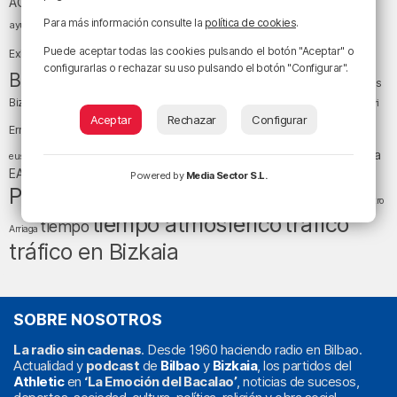
Athletic Club
ACB
baloncesto
Para más información consulte la
política de cookies
.
BEC (Bilbao
ayuntamiento de Bilbao
Barakaldo
Basauri
Bilbao
Bizkaia
Bilbao Basket
Puede aceptar todas las cookies pulsando el botón "Aceptar" o
Exhibition Center)
configurarlas o rechazar su uso pulsando el botón "Configurar".
cultura
Bizkaia y sus comarcas
Copa del Rey
Cáritas
Diócesis de Bilbao
el tiempo
Egunon Bizkaia
Deusto
Bizkaia
Enkarterri
Euskadi (País Vasco)
Aceptar
Rechazar
Configurar
Ernesto Valverde
Ertzaintza
fútbol
LaLiga
LaLiga
Gobierno vasco
juanma jubera
fiestas
euskera
música
EA Sports
Liga Endesa
noticias
Osakidetza
planes
Powered by
Media Sector S.L.
Política
sociedad
sucesos
San Mamés
religión
Teatro
tráfico
tiempo atmosférico
tiempo
Arriaga
tráfico en Bizkaia
SOBRE NOSOTROS
La radio sin cadenas
. Desde 1960 haciendo radio en Bilbao.
Actualidad y
podcast
de
Bilbao
y
Bizkaia
, los partidos del
Athletic
en
‘La Emoción del Bacalao’
, noticias de sucesos,