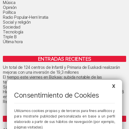
Música
Opinión
Política
Radio Popular-Herri Irratia
Social y religión
Sociedad
Tecnología
Triple B
Última hora
ENTRADAS RECIENTES
Un total de 124 centros de Infantil y Primaria de Euskadi realizarán
mejoras con una inversión de 19,3 millones
El tiempo este viernes en Bizkaia: subida notable de las
temperaturas máximas
X
San Juan de Gaztelugatxe cerrará el día del eclipse
Heridas dos personas en un accidente entre tres vehículos en la A8
Consentimiento de Cookies
en Muskiz
Recuperado el cuerpo sin vida de una mujer en la ría de Bilbao
Utilizamos cookies propias y de terceros para fines analíticos y
para mostrarle publicidad personalizada en base a un perfil
ETIQUETAS
elaborado a partir de sus hábitos de navegación (por ejemplo,
Athletic Club de Bilbao
páginas visitadas).