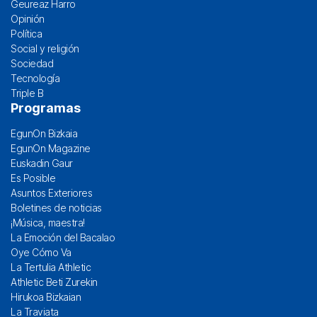
Geureaz Harro
Opinión
Política
Social y religión
Sociedad
Tecnología
Triple B
Programas
EgunOn Bizkaia
EgunOn Magazine
Euskadin Gaur
Es Posible
Asuntos Exteriores
Boletines de noticias
¡Música, maestra!
La Emoción del Bacalao
Oye Cómo Va
La Tertulia Athletic
Athletic Beti Zurekin
Hirukoa Bizkaian
La Traviata