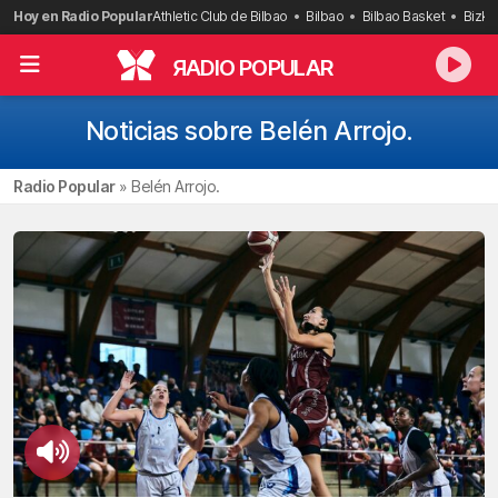
Saltar
Hoy en Radio Popular
Athletic Club de Bilbao
Bilbao
Bilbao Basket
Bizka
al
contenido
R
ADIO POPULAR
Noticias sobre Belén Arrojo.
Radio Popular
»
Belén Arrojo.