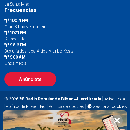
La Santa Misa
Frecuencias
100.4 FM
Gran Bilbao y Enkarterri
107.1 FM
Durangaldea
98.6 FM
Busturialdea, Lea-Artibai y Uribe-Kosta
900 AM
Onda media
Anúnciate
© 2026
Radio Popular de Bilbao – Herri Irratia
|
Aviso Legal
|
Política de Privacidad
|
Política de cookies
|
Gestionar cookies
Alda. Mazarredo, 47 – 7º 48009 Bilbao |
94 423 92 00
|
oyentes@radiopopular.com