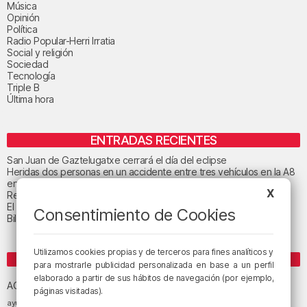
Música
Opinión
Política
Radio Popular-Herri Irratia
Social y religión
Sociedad
Tecnología
Triple B
Última hora
ENTRADAS RECIENTES
San Juan de Gaztelugatxe cerrará el día del eclipse
Heridas dos personas en un accidente entre tres vehículos en la A8
en Muskiz
X
Recuperado el cuerpo sin vida de una mujer en la ría de Bilbao
El tiempo este jueves en Bizkaia: cielo muy nuboso
Consentimiento de Cookies
Bilbao celebra el 27 de agosto el «Día de las Personas Mayores»
Utilizamos cookies propias y de terceros para fines analíticos y
ETIQUETAS
para mostrarle publicidad personalizada en base a un perfil
elaborado a partir de sus hábitos de navegación (por ejemplo,
Athletic Club de Bilbao
Athletic Club
ACB
páginas visitadas).
baloncesto
BEC (Bilbao
ayuntamiento de Bilbao
Barakaldo
Basauri