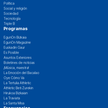
Política
Social y religión
Sociedad
Tecnología
Triple B
Programas
EgunOn Bizkaia
EgunOn Magazine
Euskadin Gaur
Es Posible
Asuntos Exteriores
Boletines de noticias
¡Música, maestra!
La Emoción del Bacalao
Oye Cómo Va
La Tertulia Athletic
Athletic Beti Zurekin
Hirukoa Bizkaian
La Traviata
La Santa Misa