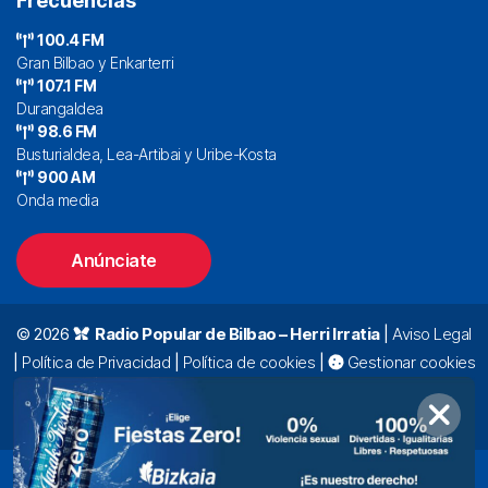
Frecuencias
100.4 FM
Gran Bilbao y Enkarterri
107.1 FM
Durangaldea
98.6 FM
Busturialdea, Lea-Artibai y Uribe-Kosta
900 AM
Onda media
Anúnciate
© 2026
Radio Popular de Bilbao – Herri Irratia
|
Aviso Legal
|
Política de Privacidad
|
Política de cookies
|
Gestionar cookies
Alda. Mazarredo, 47 – 7º 48009 Bilbao |
94 423 92 00
|
oyentes@radiopopular.com