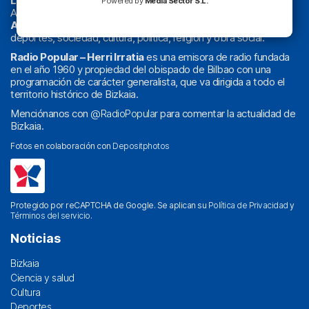
La radio sin cadenas
. Desde 1960 haciendo radio en Bilbao.
Powered by
Media Sector S.L.
Actualidad y
podcast
de
Bilbao
y
Bizkaia
, los partidos del
Athletic
en
‘La Emoción del Bacalao’
, noticias de sucesos,
deportes, sociedad, cultura, política, religión y obra social.
Radio Popular – Herri Irratia
es una emisora de radio fundada
en el año 1960 y propiedad del obispado de Bilbao con una
programación de carácter generalista, que va dirigida a todo el
territorio histórico de Bizkaia.
Menciónanos con
@RadioPopular
para comentar la actualidad de
Bizkaia.
Fotos en colaboración con
Depositphotos
Protegido por reCAPTCHA de Google. Se aplican su
Política de Privacidad
y
Términos del servicio
.
Noticias
Bizkaia
Ciencia y salud
Cultura
Deportes