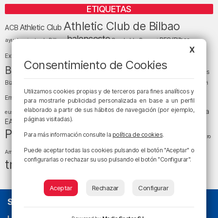
ETIQUETAS
Athletic Club de Bilbao
Athletic Club
ACB
baloncesto
BEC (Bilbao
ayuntamiento de Bilbao
Barakaldo
Basauri
Bilbao
Bizkaia
X
Bilbao Basket
Exhibition Center)
Consentimiento de Cookies
cultura
Bizkaia y sus comarcas
Copa del Rey
Cáritas
Diócesis de Bilbao
el tiempo
Egunon Bizkaia
Deusto
Bizkaia
Enkarterri
Euskadi (País Vasco)
Utilizamos cookies propias y de terceros para fines analíticos y
Ernesto Valverde
Ertzaintza
para mostrarle publicidad personalizada en base a un perfil
fútbol
LaLiga
elaborado a partir de sus hábitos de navegación (por ejemplo,
LaLiga
Gobierno vasco
juanma jubera
fiestas
euskera
páginas visitadas).
música
EA Sports
Liga Endesa
noticias
Osakidetza
planes
Política
sociedad
sucesos
Para más información consulte la
política de cookies
.
San Mamés
religión
Teatro
tráfico
tiempo atmosférico
tiempo
Puede aceptar todas las cookies pulsando el botón "Aceptar" o
Arriaga
configurarlas o rechazar su uso pulsando el botón "Configurar".
tráfico en Bizkaia
Aceptar
Rechazar
Configurar
SOBRE NOSOTROS