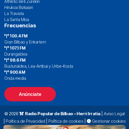
Athletic Beti Zurekin
Hirukoa Bizkaian
La Traviata
La Santa Misa
Frecuencias
100.4 FM
Gran Bilbao y Enkarterri
107.1 FM
Durangaldea
98.6 FM
Busturialdea, Lea-Artibai y Uribe-Kosta
900 AM
Onda media
Anúnciate
© 2026
Radio Popular de Bilbao – Herri Irratia
|
Aviso Legal
|
Política de Privacidad
|
Política de cookies
|
Gestionar cookies
Alda. Mazarredo, 47 – 7º 48009 Bilbao |
94 423 92 00
|