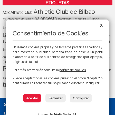
ETIQUETAS
Athletic Club de Bilbao
Athletic Club
ACB
baloncesto
BEC (Bilbao
ayuntamiento de Bilbao
Barakaldo
Basauri
Bilbao
Bizkaia
X
Bilbao Basket
Exhibition Center)
Consentimiento de Cookies
cultura
Bizkaia y sus comarcas
Copa del Rey
Cáritas
Diócesis de Bilbao
el tiempo
Egunon Bizkaia
Deusto
Bizkaia
Enkarterri
Euskadi (País Vasco)
Utilizamos cookies propias y de terceros para fines analíticos y
Ernesto Valverde
Ertzaintza
para mostrarle publicidad personalizada en base a un perfil
fútbol
LaLiga
LaLiga
Gobierno vasco
juanma jubera
elaborado a partir de sus hábitos de navegación (por ejemplo,
fiestas
euskera
música
EA Sports
páginas visitadas).
Liga Endesa
noticias
Osakidetza
planes
Política
sociedad
sucesos
San Mamés
Para más información consulte la
política de cookies
.
religión
Teatro
tráfico
tiempo atmosférico
tiempo
Puede aceptar todas las cookies pulsando el botón "Aceptar" o
Arriaga
tráfico en Bizkaia
configurarlas o rechazar su uso pulsando el botón "Configurar".
Aceptar
Rechazar
Configurar
SOBRE NOSOTROS
La radio sin cadenas
. Desde 1960 haciendo radio en Bilbao.
Powered by
Media Sector S.L.