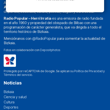
Actualidad y
podcast
de
Bilbao
y
Bizkaia
, los partidos del
Athletic
en
‘La Emoción del Bacalao’
, noticias de sucesos,
deportes, sociedad, cultura, política, religión y obra social.
Radio Popular – Herri Irratia
es una emisora de radio fundada
en el año 1960 y propiedad del obispado de Bilbao con una
programación de carácter generalista, que va dirigida a todo el
territorio histórico de Bizkaia.
Menciónanos con
@RadioPopular
para comentar la actualidad de
Bizkaia.
Fotos en colaboración con
Depositphotos
Protegido por reCAPTCHA de Google. Se aplican su
Política de Privacidad
y
Términos del servicio
.
Noticias
Bizkaia
Ciencia y salud
Cultura
Deportes