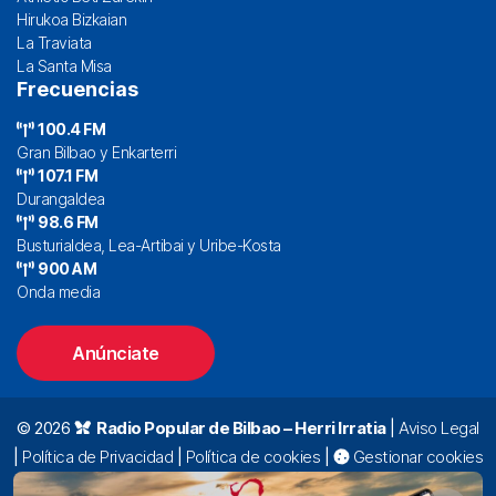
Hirukoa Bizkaian
La Traviata
La Santa Misa
Frecuencias
100.4 FM
Gran Bilbao y Enkarterri
107.1 FM
Durangaldea
98.6 FM
Busturialdea, Lea-Artibai y Uribe-Kosta
900 AM
Onda media
Anúnciate
© 2026
Radio Popular de Bilbao – Herri Irratia
|
Aviso Legal
|
Política de Privacidad
|
Política de cookies
|
Gestionar cookies
Alda. Mazarredo, 47 – 7º 48009 Bilbao |
94 423 92 00
|