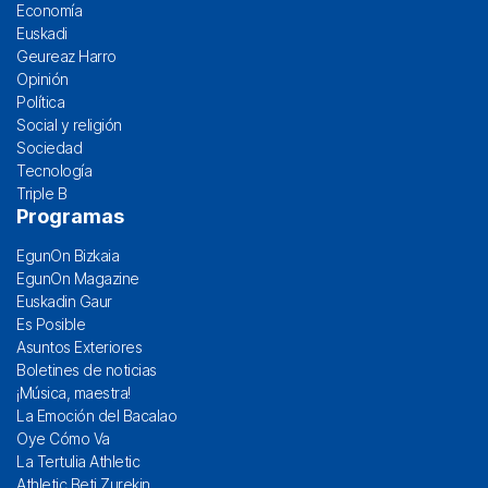
Economía
Euskadi
Geureaz Harro
Opinión
Política
Social y religión
Sociedad
Tecnología
Triple B
Programas
EgunOn Bizkaia
EgunOn Magazine
Euskadin Gaur
Es Posible
Asuntos Exteriores
Boletines de noticias
¡Música, maestra!
La Emoción del Bacalao
Oye Cómo Va
La Tertulia Athletic
Athletic Beti Zurekin